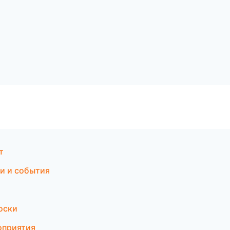
т
ти и события
оски
оприятия