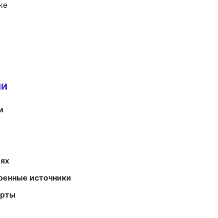
ке
ми
и
иях
еренные источники
арты