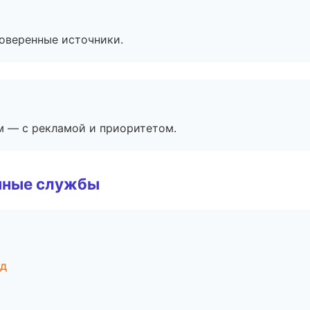
роверенные источники.
м — с рекламой и приоритетом.
чные службы
од