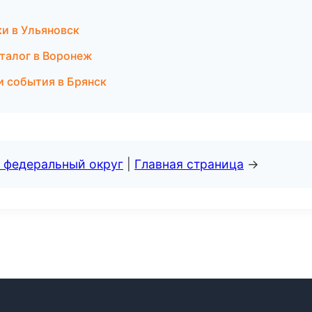
ки в Ульяновск
аталог в Воронеж
и события в Брянск
 федеральный округ
|
Главная страница
→