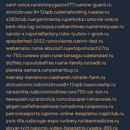
card-voice.ru
rulonnyygazon177.ru
snow-guard.ru
domizbrusa-9x12spb.ru
demaholding.ru
aalse.ru
a380club.ru
argentinamia.ru
perkoka.ru
movie-one.ru
perk-oka.ru
g-octopus.ru
sibarchives.ru
andreislyusar.ru
naruto-x.ru
pursefactory.ru
tor-lyubov-i-grom.ru
spayderhed-2022.ru
movieone.ru
evro-dez.ru
webamator.ru
ma-absolut1.ru
avtopomosch27.ru
nv-750.ru
news-plain.ru
nertansaga.ru
delanalad.ru
dizfiles.ru
youtubefree.ru
aria-family.ru
roadli.ru
planeta-samara.ru
mysmartbuy.ru
matrasy-kemerovo.ru
ashanet.ru
trade-farm.ru
dotcustoms.ru
domizbrusa9x12spb.ru
autodamp.ru
narasimha.ru
djcommodities.ru
nv750.ru
x-ton.ru
newsplain.ru
cardvoice.ru
modopaper.ru
manunae.ru
gbget.ru
alfeihavsalnassr.ru
madoma.ru
tajuncos.ru
petrovkasports.ru
porno-online-besplatno.ru
splclub.ru
york-life.ru
doroga-expo.ru
ribery.ru
cleanmedicine.ru
slovar-ivrit.ru
porno-video-besplatno.ru
seks-365.ru