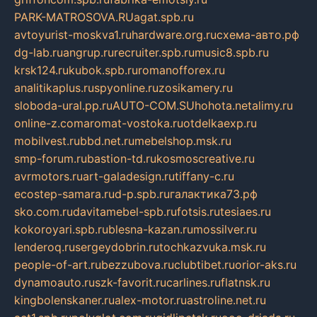
PARK-MATROSOVA.RU
agat.spb.ru
avtoyurist-moskva1.ru
hardware.org.ru
схема-авто.рф
dg-lab.ru
angrup.ru
recruiter.spb.ru
music8.spb.ru
krsk124.ru
kubok.spb.ru
romanofforex.ru
analitikaplus.ru
spyonline.ru
zosikamery.ru
sloboda-ural.pp.ru
AUTO-COM.SU
hohota.net
alimy.ru
online-z.com
aromat-vostoka.ru
otdelkaexp.ru
mobilvest.ru
bbd.net.ru
mebelshop.msk.ru
smp-forum.ru
bastion-td.ru
kosmoscreative.ru
avrmotors.ru
art-galadesign.ru
tiffany-c.ru
ecostep-samara.ru
d-p.spb.ru
галактика73.рф
sko.com.ru
davitamebel-spb.ru
fotsis.ru
tesiaes.ru
kokoroyari.spb.ru
blesna-kazan.ru
mossilver.ru
lenderoq.ru
sergeydobrin.ru
tochkazvuka.msk.ru
people-of-art.ru
bezzubova.ru
clubtibet.ru
orior-aks.ru
dynamoauto.ru
szk-favorit.ru
carlines.ru
flatnsk.ru
kingbolenskaner.ru
alex-motor.ru
astroline.net.ru