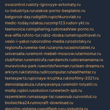
ovucontrol.ru
sloty-igrovyye-avtomaty.ru
ru-industriya.ru
russkoe-porno-besplatno.ru
belgorod-day.ru
digilith.ru
pichkurovlab.ru
medic-today.ru
taksu.ru
comp123.ru
don-ykt.ru
teensvoice.ru
imgsharing.ru
domashnee-porno.ru
eva-elfie.ru
foto-tur.ru
biz-doska.ru
metropoltravel.ru
veslo-i-yakor.ru
borodino-media.ru
rostotsky.ru
regionufa.ru
weiss-bet.ru
zaryna.ru
casinotablet.ru
universalia.ru
remont-mebeli-moscow.ru
termomur.ru
clubfisher.ru
remstirufa.ru
erdamchi.ru
doramamama.ru
muraviovka-park.ru
worldofwoman.ru
clean-dreams.ru
arkrym.ru
kristinita.ru
dircomputer.ru
healthenter.ru
textexperts.ru
pivnaya-kruzhka.ru
kinofilmy-2021.ru
demolalapaluza.ru
tanyavanya.ru
remstir-tolyatti.ru
msdip.ru
jdol.ru
sokolovr.ru
newtech-spb.ru
rezemkleim.ru
massage-tai.ru
seonub.ru
zvonitut.ru
biolisichka24.ru
mncraft-download.ru
algoritm-sistema.ru
godflesh.ru
ru-industria.ru