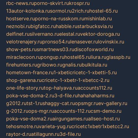
rbc-news.ru
porno-skvirt.ru
krospr.ru
13autor-kolonka.ru
sormol.ru
2rich.ru
hostel-65.ru
hostserve.ru
porno-na-russkom.ru
mishinlab.ru
neznobi.ru
bigfatcc.ru
habble.ru
starbucksvia.ru
delfinet.ru
silvernano.ru
elestal.ru
vektor-doroga.ru
velotrenajery.ru
pronso54.ru
lenasever.ru
lovinskix.ru
show-pets.ru
smartnews03.ru
discofoxworld.ru
miraclecoon.ru
pongup.ru
hostel65.ru
liura.ru
glasspb.ru
firehunters.ru
gribowo.ru
gnalis.ru
bulkitula.ru
hometown-france.ru
1-xbeticricetc-1-xbetti-5.ru
shop-garena.ru
cricetc-1-xbetr-1-xbetcc-2.ru
one-life-story.ru
top-halyava.ru
accounts112.ru
poka-vse-doma-2.ru
3-d-file.ru
hahahaharms.ru
g2012.ru
tst-1.ru
shaggy-cat.ru
opsmgr.ru
ev-gallery.ru
g-2012.ru
ops-mgr.ru
accounts-112.ru
csm-demo.ru
poka-vse-doma2.ru
airgungames.ru
allseo-host.ru
tehosmotre.ru
varieta-yug.ru
cricetc1xbetr1xbetcc2.ru
raytor-d.ru
atillagunn.ru
3d-file.ru