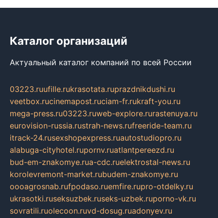
Каталог организаций
Актуальный каталог компаний по всей России
03223.ru
ufille.ru
krasotata.ru
prazdnikdushi.ru
veetbox.ru
cinemapost.ru
ciam-fr.ru
kraft-you.ru
mega-press.ru
03223.ru
web-explore.ru
rastenuya.ru
eurovision-russia.ru
strah-news.ru
freeride-team.ru
itrack-24.ru
sexshopexpress.ru
autostudiopro.ru
alabuga-cityhotel.ru
pornv.ru
atlantpereezd.ru
bud-em-znakomye.ru
a-cdc.ru
elektrostal-news.ru
korolevremont-market.ru
budem-znakomye.ru
oooagrosnab.ru
fpodaso.ru
emfire.ru
pro-otdelky.ru
ukrasotki.ru
seksuzbek.ru
seks-uzbek.ru
porno-vk.ru
sovratili.ru
olecoon.ru
vd-dosug.ru
adonyev.ru