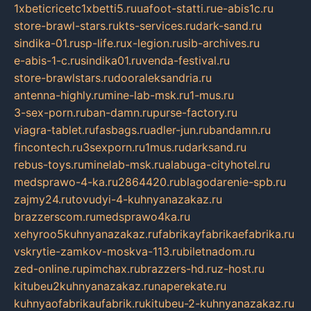
1xbeticricetc1xbetti5.ru
uafoot-statti.ru
e-abis1c.ru
store-brawl-stars.ru
kts-services.ru
dark-sand.ru
sindika-01.ru
sp-life.ru
x-legion.ru
sib-archives.ru
e-abis-1-c.ru
sindika01.ru
venda-festival.ru
store-brawlstars.ru
dooraleksandria.ru
antenna-highly.ru
mine-lab-msk.ru
1-mus.ru
3-sex-porn.ru
ban-damn.ru
purse-factory.ru
viagra-tablet.ru
fasbags.ru
adler-jun.ru
bandamn.ru
fincontech.ru
3sexporn.ru
1mus.ru
darksand.ru
rebus-toys.ru
minelab-msk.ru
alabuga-cityhotel.ru
medsprawo-4-ka.ru
2864420.ru
blagodarenie-spb.ru
zajmy24.ru
tovudyi-4-kuhnyanazakaz.ru
brazzerscom.ru
medsprawo4ka.ru
xehyroo5kuhnyanazakaz.ru
fabrikayfabrikaefabrika.ru
vskrytie-zamkov-moskva-113.ru
biletnadom.ru
zed-online.ru
pimchax.ru
brazzers-hd.ru
z-host.ru
kitubeu2kuhnyanazakaz.ru
naperekate.ru
kuhnyaofabrikaufabrik.ru
kitubeu-2-kuhnyanazakaz.ru