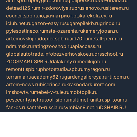
act1.spb.ru
polyglot.com.ru
gidlipetsk.ru
ooo-driada.ru
detsad125.ru
mir-zdoroviya.ru
bruslanovo.ru
siterem.ru
council.spb.ru
лодкипатриот.рф
kafekolizey.ru
iclub.net.ru
gazon-easy.ru
sugarepilekb.ru
grinox.ru
pylesostineco.ru
msts-ozarenie.ru
kameryjooan.ru
artemovskij.ru
dopler.spb.ru
aid70.ru
metall-perm.ru
ndm.msk.ru
ratingzooshop.ru
apiaccess.ru
globalautotrade.info
bezverhovskoe.ru
drsschool.ru
ZOOSMART.SPB.RU
dalakony.ru
medikijob.ru
remontt.spb.ru
photostudia.spb.ru
myragon.ru
terramia.ru
academy62.ru
gardengallereya.ru
rti.com.ru
artem-news.ru
biserinca.ru
krasnodarkurort.com
imshowtv.ru
mebel-v-tule.ru
mobtopik.ru
pcsecurity.net.ru
tool-sib.ru
multimetrunit.ru
sp-tour.ru
fan-cs.ru
santeh-russia.ru
symbian9.net.ru
DSHAIR.RU
tmmotors.spb.ru
xjocuricopii.com
musavtomat.msk.ru
obustrojdom.ru
sovetcik.ru
ybaranovskaya.ru
ppknews.ru
cult-alshei.ru
JAPANRUSSIA.RU