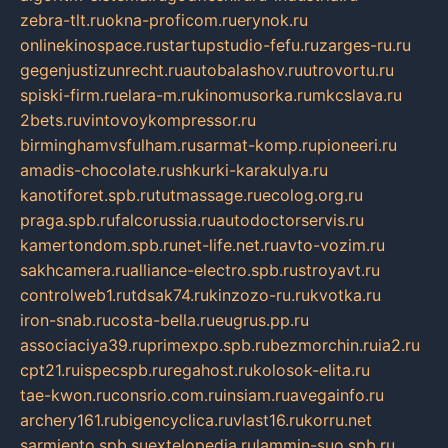
zebra-tlt.ru
okna-proficom.ru
erynok.ru
onlinekinospace.ru
startupstudio-fefu.ru
zarges-ru.ru
gegenjustizunrecht.ru
autobalashov.ru
utrovortu.ru
spiski-firm.ru
elara-m.ru
kinomusorka.ru
mkcslava.ru
2bets.ru
vintovoykompressor.ru
birminghamvsfulham.ru
sarmat-komp.ru
pioneeri.ru
amadis-chocolate.ru
shkurki-karakulya.ru
kanotiforet.spb.ru
tutmassage.ru
ecolog.org.ru
praga.spb.ru
falcorussia.ru
autodoctorservis.ru
kamertondom.spb.ru
net-life.net.ru
avto-vozim.ru
sakhcamera.ru
alliance-electro.spb.ru
stroyavt.ru
controlweb1.ru
tdsak74.ru
kinzozo-ru.ru
kvotka.ru
iron-snab.ru
costa-bella.ru
eugrus.pp.ru
associaciya39.ru
primexpo.spb.ru
bezmorchin.ru
ia2.ru
cpt21.ru
ispecspb.ru
regahost.ru
kolosok-elita.ru
tae-kwon.ru
consrio.com.ru
insiam.ru
avegainfo.ru
archery161.ru
bigencyclica.ru
vlast16.ru
korru.net
sarmiento.spb.su
extelopedia.ru
lammin-suo.spb.ru