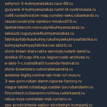
xehyroo-5-kuhnyanazakaz.ru
cs-68.ru
guzywia-4-kuhnyanazakaz.ru
mir-tk.ru
vlknrussia.ru
cs68.ru
vladivostok-map.ru
video-seks.ru
bankaribi.ru
raszar.ru
vskrytie-zamkov-moskva113.ru
lipetsktelecom.ru
tovudyi4kuhnyanazakaz.ru
seksuzb.ru
guzywia4kuhnyanazakaz.ru
fabrikaofabrikaokuhny.ru
kuhnyaekuhnyaafabrika.ru
kuhnyaykuhnyayfabrika.ru
e-abis1c.ru
store-brawl-stars.ru
kts-services.ru
dark-sand.ru
sindika-01.ru
sp-life.ru
x-legion.ru
sib-archives.ru
e-abis-1-c.ru
sindika01.ru
venda-festival.ru
store-brawlstars.ru
dooraleksandria.ru
antenna-highly.ru
mine-lab-msk.ru
1-mus.ru
3-sex-porn.ru
ban-damn.ru
purse-factory.ru
viagra-tablet.ru
fasbags.ru
adler-jun.ru
bandamn.ru
fincontech.ru
3sexporn.ru
1mus.ru
darksand.ru
rebus-toys.ru
minelab-msk.ru
rtdco.ru
seo-prodvizhenie-sajtov-stroitelnyh-kompanij.ru