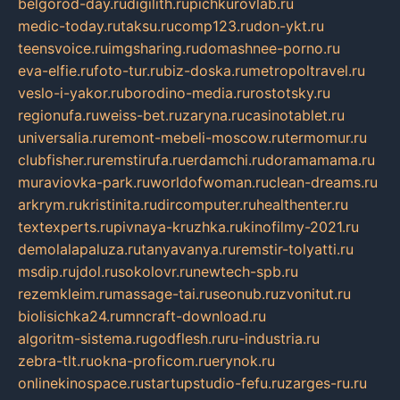
belgorod-day.ru
digilith.ru
pichkurovlab.ru
medic-today.ru
taksu.ru
comp123.ru
don-ykt.ru
teensvoice.ru
imgsharing.ru
domashnee-porno.ru
eva-elfie.ru
foto-tur.ru
biz-doska.ru
metropoltravel.ru
veslo-i-yakor.ru
borodino-media.ru
rostotsky.ru
regionufa.ru
weiss-bet.ru
zaryna.ru
casinotablet.ru
universalia.ru
remont-mebeli-moscow.ru
termomur.ru
clubfisher.ru
remstirufa.ru
erdamchi.ru
doramamama.ru
muraviovka-park.ru
worldofwoman.ru
clean-dreams.ru
arkrym.ru
kristinita.ru
dircomputer.ru
healthenter.ru
textexperts.ru
pivnaya-kruzhka.ru
kinofilmy-2021.ru
demolalapaluza.ru
tanyavanya.ru
remstir-tolyatti.ru
msdip.ru
jdol.ru
sokolovr.ru
newtech-spb.ru
rezemkleim.ru
massage-tai.ru
seonub.ru
zvonitut.ru
biolisichka24.ru
mncraft-download.ru
algoritm-sistema.ru
godflesh.ru
ru-industria.ru
zebra-tlt.ru
okna-proficom.ru
erynok.ru
onlinekinospace.ru
startupstudio-fefu.ru
zarges-ru.ru