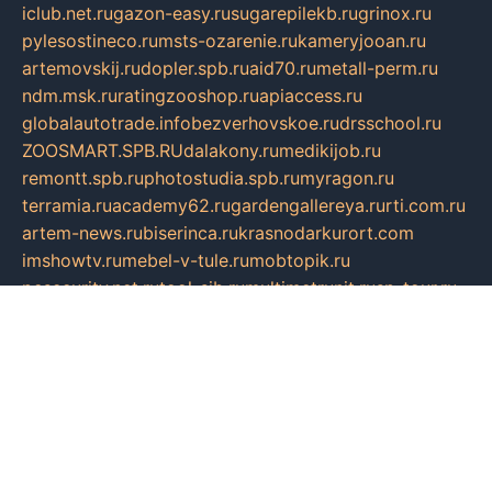
iclub.net.ru
gazon-easy.ru
sugarepilekb.ru
grinox.ru
pylesostineco.ru
msts-ozarenie.ru
kameryjooan.ru
artemovskij.ru
dopler.spb.ru
aid70.ru
metall-perm.ru
ndm.msk.ru
ratingzooshop.ru
apiaccess.ru
globalautotrade.info
bezverhovskoe.ru
drsschool.ru
ZOOSMART.SPB.RU
dalakony.ru
medikijob.ru
remontt.spb.ru
photostudia.spb.ru
myragon.ru
terramia.ru
academy62.ru
gardengallereya.ru
rti.com.ru
artem-news.ru
biserinca.ru
krasnodarkurort.com
imshowtv.ru
mebel-v-tule.ru
mobtopik.ru
pcsecurity.net.ru
tool-sib.ru
multimetrunit.ru
sp-tour.ru
fan-cs.ru
santeh-russia.ru
symbian9.net.ru
DSHAIR.RU
tmmotors.spb.ru
xjocuricopii.com
musavtomat.msk.ru
obustrojdom.ru
sovetcik.ru
ybaranovskaya.ru
ppknews.ru
cult-alshei.ru
JAPANRUSSIA.RU
proekciyamebel.ru
imper-finans.ru
rim.org.ru
glamourai.ru
brassminus.ru
zabor-pro.ru
ftn.pp.ru
dorogoe58.ru
laimengpacker.ru
kuzova-zapchasti.ru