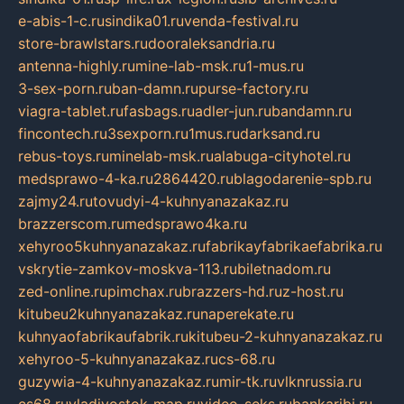
e-abis-1-c.ru
sindika01.ru
venda-festival.ru
store-brawlstars.ru
dooraleksandria.ru
antenna-highly.ru
mine-lab-msk.ru
1-mus.ru
3-sex-porn.ru
ban-damn.ru
purse-factory.ru
viagra-tablet.ru
fasbags.ru
adler-jun.ru
bandamn.ru
fincontech.ru
3sexporn.ru
1mus.ru
darksand.ru
rebus-toys.ru
minelab-msk.ru
alabuga-cityhotel.ru
medsprawo-4-ka.ru
2864420.ru
blagodarenie-spb.ru
zajmy24.ru
tovudyi-4-kuhnyanazakaz.ru
brazzerscom.ru
medsprawo4ka.ru
xehyroo5kuhnyanazakaz.ru
fabrikayfabrikaefabrika.ru
vskrytie-zamkov-moskva-113.ru
biletnadom.ru
zed-online.ru
pimchax.ru
brazzers-hd.ru
z-host.ru
kitubeu2kuhnyanazakaz.ru
naperekate.ru
kuhnyaofabrikaufabrik.ru
kitubeu-2-kuhnyanazakaz.ru
xehyroo-5-kuhnyanazakaz.ru
cs-68.ru
guzywia-4-kuhnyanazakaz.ru
mir-tk.ru
vlknrussia.ru
cs68.ru
vladivostok-map.ru
video-seks.ru
bankaribi.ru