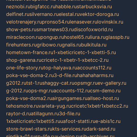
neznobi.ru
bigfatcc.ru
habble.ru
starbucksvia.ru
delfinet.ru
silvernano.ru
elestal.ru
vektor-doroga.ru
velotrenajery.ru
pronso54.ru
lenasever.ru
lovinskix.ru
show-pets.ru
smartnews03.ru
discofoxworld.ru
miraclecoon.ru
pongup.ru
hostel65.ru
liura.ru
glasspb.ru
firehunters.ru
gribowo.ru
gnalis.ru
bulkitula.ru
hometown-france.ru
1-xbeticricetc-1-xbetti-5.ru
shop-garena.ru
cricetc-1-xbetr-1-xbetcc-2.ru
one-life-story.ru
top-halyava.ru
accounts112.ru
poka-vse-doma-2.ru
3-d-file.ru
hahahaharms.ru
g2012.ru
tst-1.ru
shaggy-cat.ru
opsmgr.ru
ev-gallery.ru
g-2012.ru
ops-mgr.ru
accounts-112.ru
csm-demo.ru
poka-vse-doma2.ru
airgungames.ru
allseo-host.ru
tehosmotre.ru
varieta-yug.ru
cricetc1xbetr1xbetcc2.ru
raytor-d.ru
atillagunn.ru
3d-file.ru
1xbeticricetc1xbetti5.ru
uafoot-statti.ru
e-abis1c.ru
store-brawl-stars.ru
kts-services.ru
dark-sand.ru
sindika-01.ru
sp-life.ru
x-legion.ru
sib-archives.ru