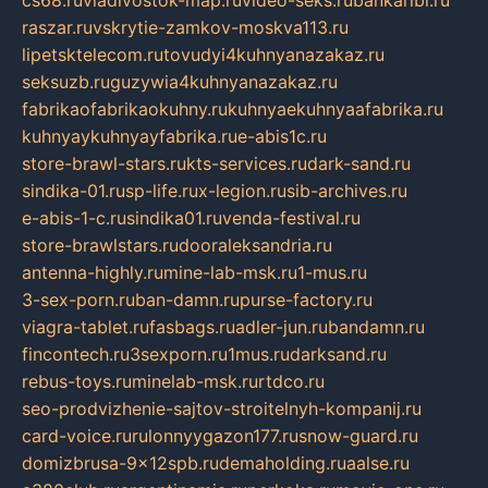
raszar.ru
vskrytie-zamkov-moskva113.ru
lipetsktelecom.ru
tovudyi4kuhnyanazakaz.ru
seksuzb.ru
guzywia4kuhnyanazakaz.ru
fabrikaofabrikaokuhny.ru
kuhnyaekuhnyaafabrika.ru
kuhnyaykuhnyayfabrika.ru
e-abis1c.ru
store-brawl-stars.ru
kts-services.ru
dark-sand.ru
sindika-01.ru
sp-life.ru
x-legion.ru
sib-archives.ru
e-abis-1-c.ru
sindika01.ru
venda-festival.ru
store-brawlstars.ru
dooraleksandria.ru
antenna-highly.ru
mine-lab-msk.ru
1-mus.ru
3-sex-porn.ru
ban-damn.ru
purse-factory.ru
viagra-tablet.ru
fasbags.ru
adler-jun.ru
bandamn.ru
fincontech.ru
3sexporn.ru
1mus.ru
darksand.ru
rebus-toys.ru
minelab-msk.ru
rtdco.ru
seo-prodvizhenie-sajtov-stroitelnyh-kompanij.ru
card-voice.ru
rulonnyygazon177.ru
snow-guard.ru
domizbrusa-9x12spb.ru
demaholding.ru
aalse.ru