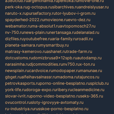
a380club.ru
argentinamia.ru
perkoka.ru
movie-one.ru
perk-oka.ru
g-octopus.ru
sibarchives.ru
andreislyusar.ru
naruto-x.ru
pursefactory.ru
tor-lyubov-i-grom.ru
spayderhed-2022.ru
movieone.ru
evro-dez.ru
webamator.ru
ma-absolut1.ru
avtopomosch27.ru
nv-750.ru
news-plain.ru
nertansaga.ru
delanalad.ru
dizfiles.ru
youtubefree.ru
aria-family.ru
roadli.ru
planeta-samara.ru
mysmartbuy.ru
matrasy-kemerovo.ru
ashanet.ru
trade-farm.ru
dotcustoms.ru
domizbrusa9x12spb.ru
autodamp.ru
narasimha.ru
djcommodities.ru
nv750.ru
x-ton.ru
newsplain.ru
cardvoice.ru
modopaper.ru
manunae.ru
gbget.ru
alfeihavsalnassr.ru
madoma.ru
tajuncos.ru
petrovkasports.ru
porno-online-besplatno.ru
splclub.ru
york-life.ru
doroga-expo.ru
ribery.ru
cleanmedicine.ru
slovar-ivrit.ru
porno-video-besplatno.ru
seks-365.ru
ovucontrol.ru
sloty-igrovyye-avtomaty.ru
ru-industriya.ru
russkoe-porno-besplatno.ru