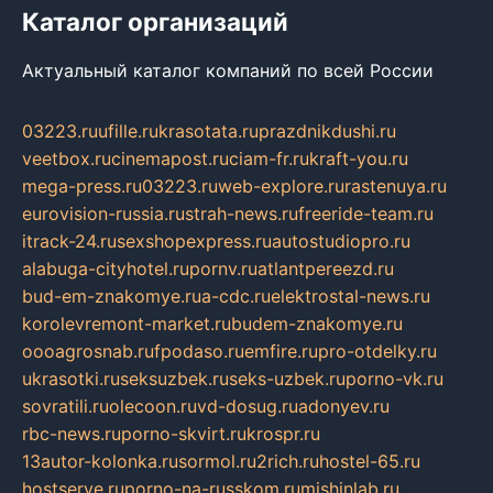
Каталог организаций
Актуальный каталог компаний по всей России
03223.ru
ufille.ru
krasotata.ru
prazdnikdushi.ru
veetbox.ru
cinemapost.ru
ciam-fr.ru
kraft-you.ru
mega-press.ru
03223.ru
web-explore.ru
rastenuya.ru
eurovision-russia.ru
strah-news.ru
freeride-team.ru
itrack-24.ru
sexshopexpress.ru
autostudiopro.ru
alabuga-cityhotel.ru
pornv.ru
atlantpereezd.ru
bud-em-znakomye.ru
a-cdc.ru
elektrostal-news.ru
korolevremont-market.ru
budem-znakomye.ru
oooagrosnab.ru
fpodaso.ru
emfire.ru
pro-otdelky.ru
ukrasotki.ru
seksuzbek.ru
seks-uzbek.ru
porno-vk.ru
sovratili.ru
olecoon.ru
vd-dosug.ru
adonyev.ru
rbc-news.ru
porno-skvirt.ru
krospr.ru
13autor-kolonka.ru
sormol.ru
2rich.ru
hostel-65.ru
hostserve.ru
porno-na-russkom.ru
mishinlab.ru