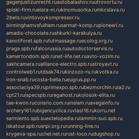
gegenjustizunrecht.ru
autobalashov.ru
utrovortu.ru
spiski-firm.ru
elara-m.ru
kinomusorka.ru
mkcslava.ru
2bets.ru
vintovoykompressor.ru
birminghamvsfulham.ru
sarmat-komp.ru
pioneeri.ru
amadis-chocolate.ru
shkurki-karakulya.ru
kanotiforet.spb.ru
tutmassage.ru
ecolog.org.ru
praga.spb.ru
falcorussia.ru
autodoctorservis.ru
kamertondom.spb.ru
net-life.net.ru
avto-vozim.ru
sakhcamera.ru
alliance-electro.spb.ru
stroyavt.ru
controlweb1.ru
tdsak74.ru
kinzozo-ru.ru
kvotka.ru
iron-snab.ru
costa-bella.ru
eugrus.pp.ru
associaciya39.ru
primexpo.spb.ru
bezmorchin.ru
ia2.ru
cpt21.ru
ispecspb.ru
regahost.ru
kolosok-elita.ru
tae-kwon.ru
consrio.com.ru
insiam.ru
avegainfo.ru
archery161.ru
bigencyclica.ru
vlast16.ru
korru.net
sarmiento.spb.su
extelopedia.ru
lammin-suo.spb.ru
iskatour.spb.ru
snpi.org.ru
running-line.ru
krygeva-spa.ru
chel.net.ru
rust-loco.ru
dugshop.ru