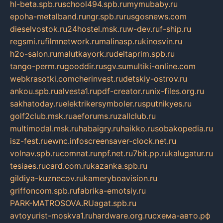
hl-beta.spb.ru
school494.spb.ru
mymubaby.ru
epoha-metalband.ru
ngr.spb.ru
rusgosnews.com
dieselvostok.ru
24hostel.msk.ru
w-dev.ru
f-ship.ru
regsmi.ru
filmnetwork.ru
malinasp.ru
kinosvin.ru
h2o-salon.ru
malutkayork.ru
deltaprim.spb.ru
tango-perm.ru
gooddir.ru
sgv.su
multiki-online.com
webkrasotki.com
cherinvest.ru
detskiy-ostrov.ru
ankou.spb.ru
alvesta1.ru
pdf-creator.ru
nix-files.org.ru
sakhatoday.ru
elektrikersymboler.ru
sputnikyes.ru
golf2club.msk.ru
aeforums.ru
zallclub.ru
multimodal.msk.ru
habaigry.ru
haikko.ru
sobakopedia.ru
isz-fest.ru
ewnc.info
screensaver-clock.net.ru
volnav.spb.ru
comnat.ru
npf.net.ru
7bit.pp.ru
kalugatur.ru
tesiaes.ru
card.com.ru
kazanka.spb.ru
gildiya-kuznecov.ru
kameryboavision.ru
griffoncom.spb.ru
fabrika-emotsiy.ru
PARK-MATROSOVA.RU
agat.spb.ru
avtoyurist-moskva1.ru
hardware.org.ru
схема-авто.рф