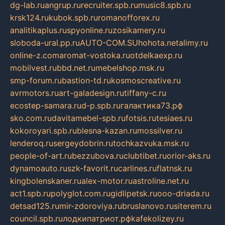
dg-lab.ru
angrup.ru
recruiter.spb.ru
music8.spb.ru
krsk124.ru
kubok.spb.ru
romanofforex.ru
analitikaplus.ru
spyonline.ru
zosikamery.ru
sloboda-ural.pp.ru
AUTO-COM.SU
hohota.net
alimy.ru
online-z.com
aromat-vostoka.ru
otdelkaexp.ru
mobilvest.ru
bbd.net.ru
mebelshop.msk.ru
smp-forum.ru
bastion-td.ru
kosmoscreative.ru
avrmotors.ru
art-galadesign.ru
tiffany-c.ru
ecostep-samara.ru
d-p.spb.ru
галактика73.рф
sko.com.ru
davitamebel-spb.ru
fotsis.ru
tesiaes.ru
kokoroyari.spb.ru
blesna-kazan.ru
mossilver.ru
lenderoq.ru
sergeydobrin.ru
tochkazvuka.msk.ru
people-of-art.ru
bezzubova.ru
clubtibet.ru
orior-aks.ru
dynamoauto.ru
szk-favorit.ru
carlines.ru
flatnsk.ru
kingbolenskaner.ru
alex-motor.ru
astroline.net.ru
act1.spb.ru
polyglot.com.ru
gidlipetsk.ru
ooo-driada.ru
detsad125.ru
mir-zdoroviya.ru
bruslanovo.ru
siterem.ru
council.spb.ru
лодкипатриот.рф
kafekolizey.ru