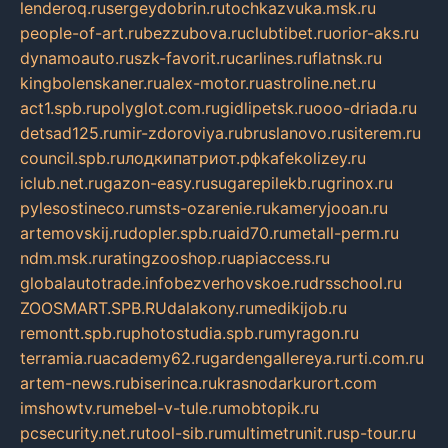
lenderoq.ru
sergeydobrin.ru
tochkazvuka.msk.ru
people-of-art.ru
bezzubova.ru
clubtibet.ru
orior-aks.ru
dynamoauto.ru
szk-favorit.ru
carlines.ru
flatnsk.ru
kingbolenskaner.ru
alex-motor.ru
astroline.net.ru
act1.spb.ru
polyglot.com.ru
gidlipetsk.ru
ooo-driada.ru
detsad125.ru
mir-zdoroviya.ru
bruslanovo.ru
siterem.ru
council.spb.ru
лодкипатриот.рф
kafekolizey.ru
iclub.net.ru
gazon-easy.ru
sugarepilekb.ru
grinox.ru
pylesostineco.ru
msts-ozarenie.ru
kameryjooan.ru
artemovskij.ru
dopler.spb.ru
aid70.ru
metall-perm.ru
ndm.msk.ru
ratingzooshop.ru
apiaccess.ru
globalautotrade.info
bezverhovskoe.ru
drsschool.ru
ZOOSMART.SPB.RU
dalakony.ru
medikijob.ru
remontt.spb.ru
photostudia.spb.ru
myragon.ru
terramia.ru
academy62.ru
gardengallereya.ru
rti.com.ru
artem-news.ru
biserinca.ru
krasnodarkurort.com
imshowtv.ru
mebel-v-tule.ru
mobtopik.ru
pcsecurity.net.ru
tool-sib.ru
multimetrunit.ru
sp-tour.ru