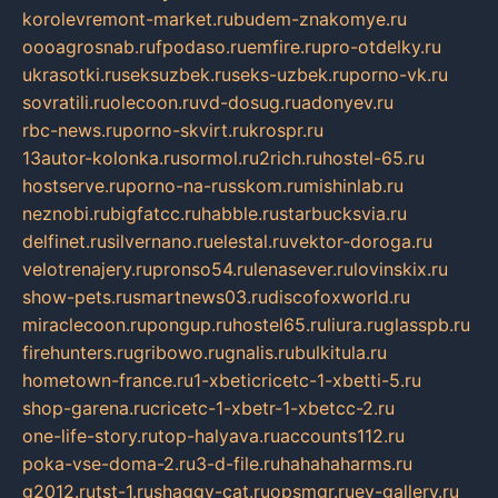
korolevremont-market.ru
budem-znakomye.ru
oooagrosnab.ru
fpodaso.ru
emfire.ru
pro-otdelky.ru
ukrasotki.ru
seksuzbek.ru
seks-uzbek.ru
porno-vk.ru
sovratili.ru
olecoon.ru
vd-dosug.ru
adonyev.ru
rbc-news.ru
porno-skvirt.ru
krospr.ru
13autor-kolonka.ru
sormol.ru
2rich.ru
hostel-65.ru
hostserve.ru
porno-na-russkom.ru
mishinlab.ru
neznobi.ru
bigfatcc.ru
habble.ru
starbucksvia.ru
delfinet.ru
silvernano.ru
elestal.ru
vektor-doroga.ru
velotrenajery.ru
pronso54.ru
lenasever.ru
lovinskix.ru
show-pets.ru
smartnews03.ru
discofoxworld.ru
miraclecoon.ru
pongup.ru
hostel65.ru
liura.ru
glasspb.ru
firehunters.ru
gribowo.ru
gnalis.ru
bulkitula.ru
hometown-france.ru
1-xbeticricetc-1-xbetti-5.ru
shop-garena.ru
cricetc-1-xbetr-1-xbetcc-2.ru
one-life-story.ru
top-halyava.ru
accounts112.ru
poka-vse-doma-2.ru
3-d-file.ru
hahahaharms.ru
g2012.ru
tst-1.ru
shaggy-cat.ru
opsmgr.ru
ev-gallery.ru