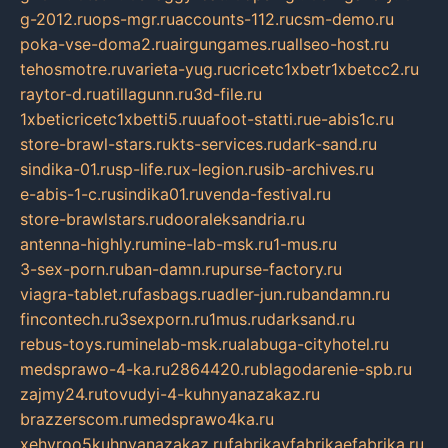
g-2012.ru
ops-mgr.ru
accounts-112.ru
csm-demo.ru
poka-vse-doma2.ru
airgungames.ru
allseo-host.ru
tehosmotre.ru
varieta-yug.ru
cricetc1xbetr1xbetcc2.ru
raytor-d.ru
atillagunn.ru
3d-file.ru
1xbeticricetc1xbetti5.ru
uafoot-statti.ru
e-abis1c.ru
store-brawl-stars.ru
kts-services.ru
dark-sand.ru
sindika-01.ru
sp-life.ru
x-legion.ru
sib-archives.ru
e-abis-1-c.ru
sindika01.ru
venda-festival.ru
store-brawlstars.ru
dooraleksandria.ru
antenna-highly.ru
mine-lab-msk.ru
1-mus.ru
3-sex-porn.ru
ban-damn.ru
purse-factory.ru
viagra-tablet.ru
fasbags.ru
adler-jun.ru
bandamn.ru
fincontech.ru
3sexporn.ru
1mus.ru
darksand.ru
rebus-toys.ru
minelab-msk.ru
alabuga-cityhotel.ru
medsprawo-4-ka.ru
2864420.ru
blagodarenie-spb.ru
zajmy24.ru
tovudyi-4-kuhnyanazakaz.ru
brazzerscom.ru
medsprawo4ka.ru
xehyroo5kuhnyanazakaz.ru
fabrikayfabrikaefabrika.ru