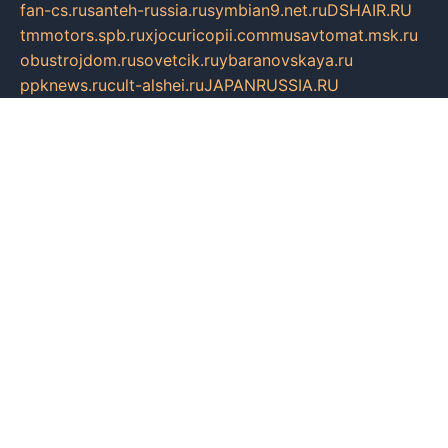
fan-cs.ru
santeh-russia.ru
symbian9.net.ru
DSHAIR.RU
tmmotors.spb.ru
xjocuricopii.com
musavtomat.msk.ru
obustrojdom.ru
sovetcik.ru
ybaranovskaya.ru
ppknews.ru
cult-alshei.ru
JAPANRUSSIA.RU
proekciyamebel.ru
imper-finans.ru
rim.org.ru
glamourai.ru
brassminus.ru
zabor-pro.ru
ftn.pp.ru
dorogoe58.ru
laimengpacker.ru
kuzova-zapchasti.ru
sageerp.ru
taxodrom.ru
dsrazvitie.ru
hardcity.net.ru
ratinghomegames.ru
topservice25.ru
gubernyan.ru
gtglasslined.ru
ii4.ru
tssport.spb.ru
andorra24.com
blackwallstreet.ru
oboimos.ru
optim-doors.com.ru
ikuch.ru
nycr.org.ru
npa21.ru
vremya-ch.spb.ru
desert000.ru
ivtorgi.ru
ifiori.ru
catalog-statei.ru
dcv.org.ru
spetsmaster174.ru
ipkameryhiseeu.ru
dum26.ru
ruspol.spb.ru
fr-opendp.ru
kam-solnyshko.ru
cheyenne-arapaho.ru
sevzapmetal.spb.ru
ted-lapidus.spb.ru
parasite-eliminator.ru
sigma-complete.ru
modernworld.ru
dama-moda.ru