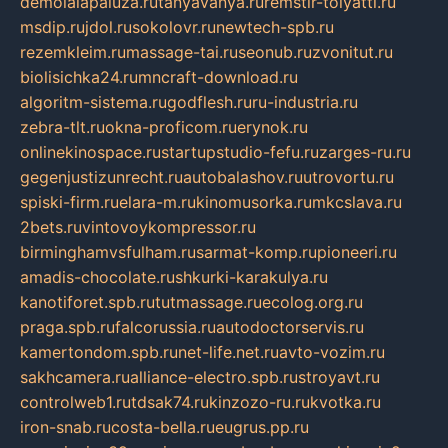
demolalapaluza.ru
tanyavanya.ru
remstir-tolyatti.ru
msdip.ru
jdol.ru
sokolovr.ru
newtech-spb.ru
rezemkleim.ru
massage-tai.ru
seonub.ru
zvonitut.ru
biolisichka24.ru
mncraft-download.ru
algoritm-sistema.ru
godflesh.ru
ru-industria.ru
zebra-tlt.ru
okna-proficom.ru
erynok.ru
onlinekinospace.ru
startupstudio-fefu.ru
zarges-ru.ru
gegenjustizunrecht.ru
autobalashov.ru
utrovortu.ru
spiski-firm.ru
elara-m.ru
kinomusorka.ru
mkcslava.ru
2bets.ru
vintovoykompressor.ru
birminghamvsfulham.ru
sarmat-komp.ru
pioneeri.ru
amadis-chocolate.ru
shkurki-karakulya.ru
kanotiforet.spb.ru
tutmassage.ru
ecolog.org.ru
praga.spb.ru
falcorussia.ru
autodoctorservis.ru
kamertondom.spb.ru
net-life.net.ru
avto-vozim.ru
sakhcamera.ru
alliance-electro.spb.ru
stroyavt.ru
controlweb1.ru
tdsak74.ru
kinzozo-ru.ru
kvotka.ru
iron-snab.ru
costa-bella.ru
eugrus.pp.ru