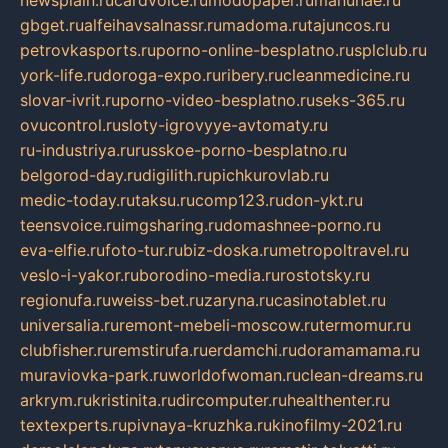
newsplain.ru
cardvoice.ru
modopaper.ru
manunae.ru
gbget.ru
alfeihavsalnassr.ru
madoma.ru
tajuncos.ru
petrovkasports.ru
porno-online-besplatno.ru
splclub.ru
york-life.ru
doroga-expo.ru
ribery.ru
cleanmedicine.ru
slovar-ivrit.ru
porno-video-besplatno.ru
seks-365.ru
ovucontrol.ru
sloty-igrovyye-avtomaty.ru
ru-industriya.ru
russkoe-porno-besplatno.ru
belgorod-day.ru
digilith.ru
pichkurovlab.ru
medic-today.ru
taksu.ru
comp123.ru
don-ykt.ru
teensvoice.ru
imgsharing.ru
domashnee-porno.ru
eva-elfie.ru
foto-tur.ru
biz-doska.ru
metropoltravel.ru
veslo-i-yakor.ru
borodino-media.ru
rostotsky.ru
regionufa.ru
weiss-bet.ru
zaryna.ru
casinotablet.ru
universalia.ru
remont-mebeli-moscow.ru
termomur.ru
clubfisher.ru
remstirufa.ru
erdamchi.ru
doramamama.ru
muraviovka-park.ru
worldofwoman.ru
clean-dreams.ru
arkrym.ru
kristinita.ru
dircomputer.ru
healthenter.ru
textexperts.ru
pivnaya-kruzhka.ru
kinofilmy-2021.ru