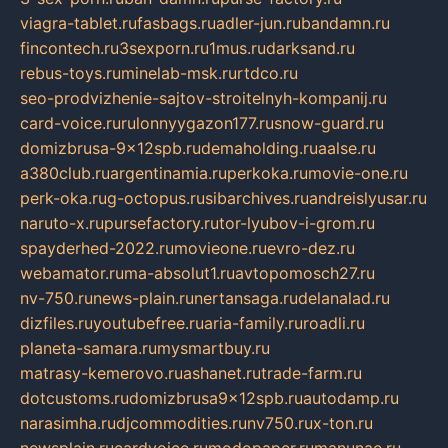
viagra-tablet.ru
fasbags.ru
adler-jun.ru
bandamn.ru
fincontech.ru
3sexporn.ru
1mus.ru
darksand.ru
rebus-toys.ru
minelab-msk.ru
rtdco.ru
seo-prodvizhenie-sajtov-stroitelnyh-kompanij.ru
card-voice.ru
rulonnyygazon177.ru
snow-guard.ru
domizbrusa-9x12spb.ru
demaholding.ru
aalse.ru
a380club.ru
argentinamia.ru
perkoka.ru
movie-one.ru
perk-oka.ru
g-octopus.ru
sibarchives.ru
andreislyusar.ru
naruto-x.ru
pursefactory.ru
tor-lyubov-i-grom.ru
spayderhed-2022.ru
movieone.ru
evro-dez.ru
webamator.ru
ma-absolut1.ru
avtopomosch27.ru
nv-750.ru
news-plain.ru
nertansaga.ru
delanalad.ru
dizfiles.ru
youtubefree.ru
aria-family.ru
roadli.ru
planeta-samara.ru
mysmartbuy.ru
matrasy-kemerovo.ru
ashanet.ru
trade-farm.ru
dotcustoms.ru
domizbrusa9x12spb.ru
autodamp.ru
narasimha.ru
djcommodities.ru
nv750.ru
x-ton.ru