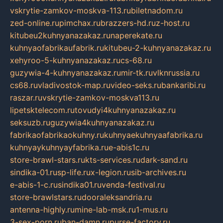
vskrytie-zamkov-moskva-113.ru
biletnadom.ru
zed-online.ru
pimchax.ru
brazzers-hd.ru
z-host.ru
kitubeu2kuhnyanazakaz.ru
naperekate.ru
kuhnyaofabrikaufabrik.ru
kitubeu-2-kuhnyanazakaz.ru
xehyroo-5-kuhnyanazakaz.ru
cs-68.ru
guzywia-4-kuhnyanazakaz.ru
mir-tk.ru
vlknrussia.ru
cs68.ru
vladivostok-map.ru
video-seks.ru
bankaribi.ru
raszar.ru
vskrytie-zamkov-moskva113.ru
lipetsktelecom.ru
tovudyi4kuhnyanazakaz.ru
seksuzb.ru
guzywia4kuhnyanazakaz.ru
fabrikaofabrikaokuhny.ru
kuhnyaekuhnyaafabrika.ru
kuhnyaykuhnyayfabrika.ru
e-abis1c.ru
store-brawl-stars.ru
kts-services.ru
dark-sand.ru
sindika-01.ru
sp-life.ru
x-legion.ru
sib-archives.ru
e-abis-1-c.ru
sindika01.ru
venda-festival.ru
store-brawlstars.ru
dooraleksandria.ru
antenna-highly.ru
mine-lab-msk.ru
1-mus.ru
3-sex-porn.ru
ban-damn.ru
purse-factory.ru