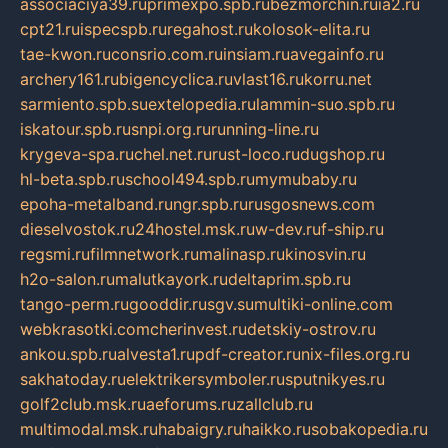
associaciya39.ru
primexpo.spb.ru
bezmorchin.ru
ia2.ru
cpt21.ru
ispecspb.ru
regahost.ru
kolosok-elita.ru
tae-kwon.ru
consrio.com.ru
insiam.ru
avegainfo.ru
archery161.ru
bigencyclica.ru
vlast16.ru
korru.net
sarmiento.spb.su
extelopedia.ru
lammin-suo.spb.ru
iskatour.spb.ru
snpi.org.ru
running-line.ru
krygeva-spa.ru
chel.net.ru
rust-loco.ru
dugshop.ru
hl-beta.spb.ru
school494.spb.ru
mymubaby.ru
epoha-metalband.ru
ngr.spb.ru
rusgosnews.com
dieselvostok.ru
24hostel.msk.ru
w-dev.ru
f-ship.ru
regsmi.ru
filmnetwork.ru
malinasp.ru
kinosvin.ru
h2o-salon.ru
malutkayork.ru
deltaprim.spb.ru
tango-perm.ru
gooddir.ru
sgv.su
multiki-online.com
webkrasotki.com
cherinvest.ru
detskiy-ostrov.ru
ankou.spb.ru
alvesta1.ru
pdf-creator.ru
nix-files.org.ru
sakhatoday.ru
elektrikersymboler.ru
sputnikyes.ru
golf2club.msk.ru
aeforums.ru
zallclub.ru
multimodal.msk.ru
habaigry.ru
haikko.ru
sobakopedia.ru