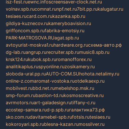
isz-fest.ru
ewnc.info
screensaver-clock.net.ru
volnav.spb.ru
comnat.ru
npf.net.ru
7bit.pp.ru
kalugatur.ru
tesiaes.ru
card.com.ru
kazanka.spb.ru
gildiya-kuznecov.ru
kameryboavision.ru
griffoncom.spb.ru
fabrika-emotsiy.ru
PARK-MATROSOVA.RU
agat.spb.ru
avtoyurist-moskva1.ru
hardware.org.ru
схема-авто.рф
dg-lab.ru
angrup.ru
recruiter.spb.ru
music8.spb.ru
krsk124.ru
kubok.spb.ru
romanofforex.ru
analitikaplus.ru
spyonline.ru
zosikamery.ru
sloboda-ural.pp.ru
AUTO-COM.SU
hohota.net
alimy.ru
online-z.com
aromat-vostoka.ru
otdelkaexp.ru
mobilvest.ru
bbd.net.ru
mebelshop.msk.ru
smp-forum.ru
bastion-td.ru
kosmoscreative.ru
avrmotors.ru
art-galadesign.ru
tiffany-c.ru
ecostep-samara.ru
d-p.spb.ru
галактика73.рф
sko.com.ru
davitamebel-spb.ru
fotsis.ru
tesiaes.ru
kokoroyari.spb.ru
blesna-kazan.ru
mossilver.ru