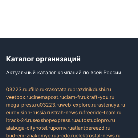
Каталог организаций
Актуальный каталог компаний по всей России
03223.ru
ufille.ru
krasotata.ru
prazdnikdushi.ru
veetbox.ru
cinemapost.ru
ciam-fr.ru
kraft-you.ru
mega-press.ru
03223.ru
web-explore.ru
rastenuya.ru
eurovision-russia.ru
strah-news.ru
freeride-team.ru
itrack-24.ru
sexshopexpress.ru
autostudiopro.ru
alabuga-cityhotel.ru
pornv.ru
atlantpereezd.ru
bud-em-znakomye.ru
a-cdc.ru
elektrostal-news.ru