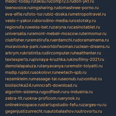
medic-today.ru
taksu.ru
comp123.ru
don-ykt.ru
teensvoice.ru
imgsharing.ru
domashnee-porno.ru
eva-elfie.ru
foto-tur.ru
biz-doska.ru
metropoltravel.ru
veslo-i-yakor.ru
borodino-media.ru
rostotsky.ru
regionufa.ru
weiss-bet.ru
zaryna.ru
casinotablet.ru
universalia.ru
remont-mebeli-moscow.ru
termomur.ru
clubfisher.ru
remstirufa.ru
erdamchi.ru
doramamama.ru
muraviovka-park.ru
worldofwoman.ru
clean-dreams.ru
arkrym.ru
kristinita.ru
dircomputer.ru
healthenter.ru
textexperts.ru
pivnaya-kruzhka.ru
kinofilmy-2021.ru
demolalapaluza.ru
tanyavanya.ru
remstir-tolyatti.ru
msdip.ru
jdol.ru
sokolovr.ru
newtech-spb.ru
rezemkleim.ru
massage-tai.ru
seonub.ru
zvonitut.ru
biolisichka24.ru
mncraft-download.ru
algoritm-sistema.ru
godflesh.ru
ru-industria.ru
zebra-tlt.ru
okna-proficom.ru
erynok.ru
onlinekinospace.ru
startupstudio-fefu.ru
zarges-ru.ru
gegenjustizunrecht.ru
autobalashov.ru
utrovortu.ru