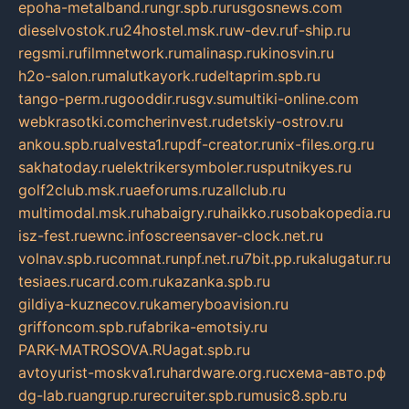
epoha-metalband.ru
ngr.spb.ru
rusgosnews.com
dieselvostok.ru
24hostel.msk.ru
w-dev.ru
f-ship.ru
regsmi.ru
filmnetwork.ru
malinasp.ru
kinosvin.ru
h2o-salon.ru
malutkayork.ru
deltaprim.spb.ru
tango-perm.ru
gooddir.ru
sgv.su
multiki-online.com
webkrasotki.com
cherinvest.ru
detskiy-ostrov.ru
ankou.spb.ru
alvesta1.ru
pdf-creator.ru
nix-files.org.ru
sakhatoday.ru
elektrikersymboler.ru
sputnikyes.ru
golf2club.msk.ru
aeforums.ru
zallclub.ru
multimodal.msk.ru
habaigry.ru
haikko.ru
sobakopedia.ru
isz-fest.ru
ewnc.info
screensaver-clock.net.ru
volnav.spb.ru
comnat.ru
npf.net.ru
7bit.pp.ru
kalugatur.ru
tesiaes.ru
card.com.ru
kazanka.spb.ru
gildiya-kuznecov.ru
kameryboavision.ru
griffoncom.spb.ru
fabrika-emotsiy.ru
PARK-MATROSOVA.RU
agat.spb.ru
avtoyurist-moskva1.ru
hardware.org.ru
схема-авто.рф
dg-lab.ru
angrup.ru
recruiter.spb.ru
music8.spb.ru