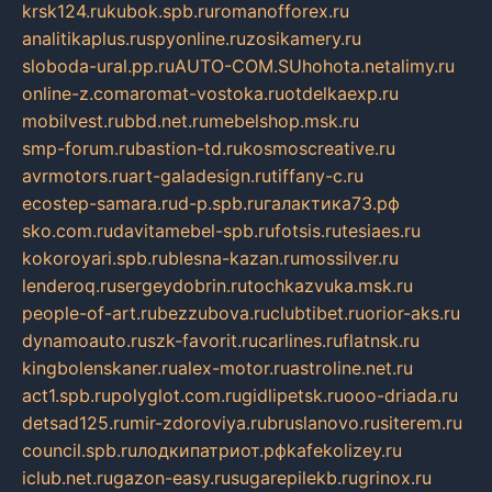
krsk124.ru
kubok.spb.ru
romanofforex.ru
analitikaplus.ru
spyonline.ru
zosikamery.ru
sloboda-ural.pp.ru
AUTO-COM.SU
hohota.net
alimy.ru
online-z.com
aromat-vostoka.ru
otdelkaexp.ru
mobilvest.ru
bbd.net.ru
mebelshop.msk.ru
smp-forum.ru
bastion-td.ru
kosmoscreative.ru
avrmotors.ru
art-galadesign.ru
tiffany-c.ru
ecostep-samara.ru
d-p.spb.ru
галактика73.рф
sko.com.ru
davitamebel-spb.ru
fotsis.ru
tesiaes.ru
kokoroyari.spb.ru
blesna-kazan.ru
mossilver.ru
lenderoq.ru
sergeydobrin.ru
tochkazvuka.msk.ru
people-of-art.ru
bezzubova.ru
clubtibet.ru
orior-aks.ru
dynamoauto.ru
szk-favorit.ru
carlines.ru
flatnsk.ru
kingbolenskaner.ru
alex-motor.ru
astroline.net.ru
act1.spb.ru
polyglot.com.ru
gidlipetsk.ru
ooo-driada.ru
detsad125.ru
mir-zdoroviya.ru
bruslanovo.ru
siterem.ru
council.spb.ru
лодкипатриот.рф
kafekolizey.ru
iclub.net.ru
gazon-easy.ru
sugarepilekb.ru
grinox.ru