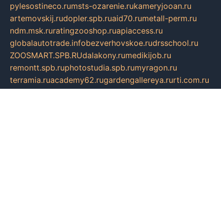
pylesostineco.ru
msts-ozarenie.ru
kameryjooan.ru
artemovskij.ru
dopler.spb.ru
aid70.ru
metall-perm.ru
ndm.msk.ru
ratingzooshop.ru
apiaccess.ru
globalautotrade.info
bezverhovskoe.ru
drsschool.ru
ZOOSMART.SPB.RU
dalakony.ru
medikijob.ru
remontt.spb.ru
photostudia.spb.ru
myragon.ru
terramia.ru
academy62.ru
gardengallereya.ru
rti.com.ru
artem-news.ru
biserinca.ru
krasnodarkurort.com
imshowtv.ru
mebel-v-tule.ru
mobtopik.ru
pcsecurity.net.ru
tool-sib.ru
multimetrunit.ru
sp-tour.ru
fan-cs.ru
santeh-russia.ru
symbian9.net.ru
DSHAIR.RU
tmmotors.spb.ru
xjocuricopii.com
musavtomat.msk.ru
obustrojdom.ru
sovetcik.ru
ybaranovskaya.ru
ppknews.ru
cult-alshei.ru
JAPANRUSSIA.RU
proekciyamebel.ru
imper-finans.ru
rim.org.ru
glamourai.ru
brassminus.ru
zabor-pro.ru
ftn.pp.ru
dorogoe58.ru
laimengpacker.ru
kuzova-zapchasti.ru
sageerp.ru
taxodrom.ru
dsrazvitie.ru
hardcity.net.ru