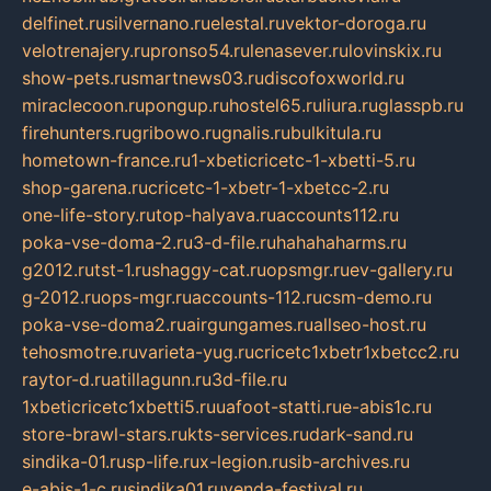
delfinet.ru
silvernano.ru
elestal.ru
vektor-doroga.ru
velotrenajery.ru
pronso54.ru
lenasever.ru
lovinskix.ru
show-pets.ru
smartnews03.ru
discofoxworld.ru
miraclecoon.ru
pongup.ru
hostel65.ru
liura.ru
glasspb.ru
firehunters.ru
gribowo.ru
gnalis.ru
bulkitula.ru
hometown-france.ru
1-xbeticricetc-1-xbetti-5.ru
shop-garena.ru
cricetc-1-xbetr-1-xbetcc-2.ru
one-life-story.ru
top-halyava.ru
accounts112.ru
poka-vse-doma-2.ru
3-d-file.ru
hahahaharms.ru
g2012.ru
tst-1.ru
shaggy-cat.ru
opsmgr.ru
ev-gallery.ru
g-2012.ru
ops-mgr.ru
accounts-112.ru
csm-demo.ru
poka-vse-doma2.ru
airgungames.ru
allseo-host.ru
tehosmotre.ru
varieta-yug.ru
cricetc1xbetr1xbetcc2.ru
raytor-d.ru
atillagunn.ru
3d-file.ru
1xbeticricetc1xbetti5.ru
uafoot-statti.ru
e-abis1c.ru
store-brawl-stars.ru
kts-services.ru
dark-sand.ru
sindika-01.ru
sp-life.ru
x-legion.ru
sib-archives.ru
e-abis-1-c.ru
sindika01.ru
venda-festival.ru