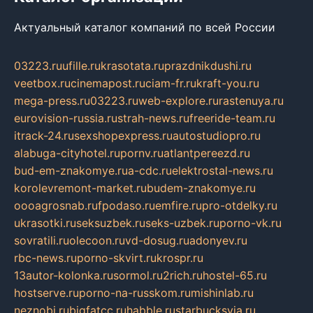
Актуальный каталог компаний по всей России
03223.ru
ufille.ru
krasotata.ru
prazdnikdushi.ru
veetbox.ru
cinemapost.ru
ciam-fr.ru
kraft-you.ru
mega-press.ru
03223.ru
web-explore.ru
rastenuya.ru
eurovision-russia.ru
strah-news.ru
freeride-team.ru
itrack-24.ru
sexshopexpress.ru
autostudiopro.ru
alabuga-cityhotel.ru
pornv.ru
atlantpereezd.ru
bud-em-znakomye.ru
a-cdc.ru
elektrostal-news.ru
korolevremont-market.ru
budem-znakomye.ru
oooagrosnab.ru
fpodaso.ru
emfire.ru
pro-otdelky.ru
ukrasotki.ru
seksuzbek.ru
seks-uzbek.ru
porno-vk.ru
sovratili.ru
olecoon.ru
vd-dosug.ru
adonyev.ru
rbc-news.ru
porno-skvirt.ru
krospr.ru
13autor-kolonka.ru
sormol.ru
2rich.ru
hostel-65.ru
hostserve.ru
porno-na-russkom.ru
mishinlab.ru
neznobi.ru
bigfatcc.ru
habble.ru
starbucksvia.ru