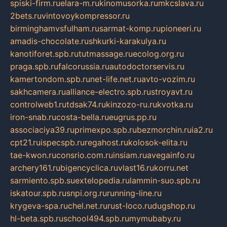
spiski-firm.ru
elara-m.ru
kinomusorka.ru
mkcslava.ru
2bets.ru
vintovoykompressor.ru
birminghamvsfulham.ru
sarmat-komp.ru
pioneeri.ru
amadis-chocolate.ru
shkurki-karakulya.ru
kanotiforet.spb.ru
tutmassage.ru
ecolog.org.ru
praga.spb.ru
falcorussia.ru
autodoctorservis.ru
kamertondom.spb.ru
net-life.net.ru
avto-vozim.ru
sakhcamera.ru
alliance-electro.spb.ru
stroyavt.ru
controlweb1.ru
tdsak74.ru
kinzozo-ru.ru
kvotka.ru
iron-snab.ru
costa-bella.ru
eugrus.pp.ru
associaciya39.ru
primexpo.spb.ru
bezmorchin.ru
ia2.ru
cpt21.ru
ispecspb.ru
regahost.ru
kolosok-elita.ru
tae-kwon.ru
consrio.com.ru
insiam.ru
avegainfo.ru
archery161.ru
bigencyclica.ru
vlast16.ru
korru.net
sarmiento.spb.su
extelopedia.ru
lammin-suo.spb.ru
iskatour.spb.ru
snpi.org.ru
running-line.ru
krygeva-spa.ru
chel.net.ru
rust-loco.ru
dugshop.ru
hl-beta.spb.ru
school494.spb.ru
mymubaby.ru