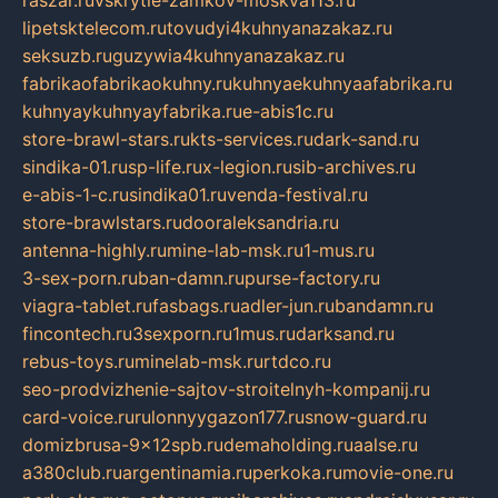
lipetsktelecom.ru
tovudyi4kuhnyanazakaz.ru
seksuzb.ru
guzywia4kuhnyanazakaz.ru
fabrikaofabrikaokuhny.ru
kuhnyaekuhnyaafabrika.ru
kuhnyaykuhnyayfabrika.ru
e-abis1c.ru
store-brawl-stars.ru
kts-services.ru
dark-sand.ru
sindika-01.ru
sp-life.ru
x-legion.ru
sib-archives.ru
e-abis-1-c.ru
sindika01.ru
venda-festival.ru
store-brawlstars.ru
dooraleksandria.ru
antenna-highly.ru
mine-lab-msk.ru
1-mus.ru
3-sex-porn.ru
ban-damn.ru
purse-factory.ru
viagra-tablet.ru
fasbags.ru
adler-jun.ru
bandamn.ru
fincontech.ru
3sexporn.ru
1mus.ru
darksand.ru
rebus-toys.ru
minelab-msk.ru
rtdco.ru
seo-prodvizhenie-sajtov-stroitelnyh-kompanij.ru
card-voice.ru
rulonnyygazon177.ru
snow-guard.ru
domizbrusa-9x12spb.ru
demaholding.ru
aalse.ru
a380club.ru
argentinamia.ru
perkoka.ru
movie-one.ru