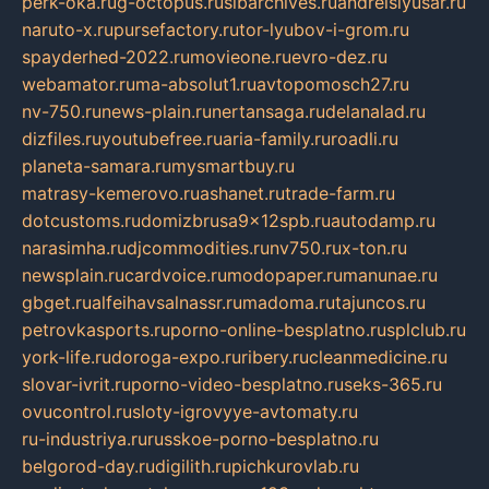
perk-oka.ru
g-octopus.ru
sibarchives.ru
andreislyusar.ru
naruto-x.ru
pursefactory.ru
tor-lyubov-i-grom.ru
spayderhed-2022.ru
movieone.ru
evro-dez.ru
webamator.ru
ma-absolut1.ru
avtopomosch27.ru
nv-750.ru
news-plain.ru
nertansaga.ru
delanalad.ru
dizfiles.ru
youtubefree.ru
aria-family.ru
roadli.ru
planeta-samara.ru
mysmartbuy.ru
matrasy-kemerovo.ru
ashanet.ru
trade-farm.ru
dotcustoms.ru
domizbrusa9x12spb.ru
autodamp.ru
narasimha.ru
djcommodities.ru
nv750.ru
x-ton.ru
newsplain.ru
cardvoice.ru
modopaper.ru
manunae.ru
gbget.ru
alfeihavsalnassr.ru
madoma.ru
tajuncos.ru
petrovkasports.ru
porno-online-besplatno.ru
splclub.ru
york-life.ru
doroga-expo.ru
ribery.ru
cleanmedicine.ru
slovar-ivrit.ru
porno-video-besplatno.ru
seks-365.ru
ovucontrol.ru
sloty-igrovyye-avtomaty.ru
ru-industriya.ru
russkoe-porno-besplatno.ru
belgorod-day.ru
digilith.ru
pichkurovlab.ru