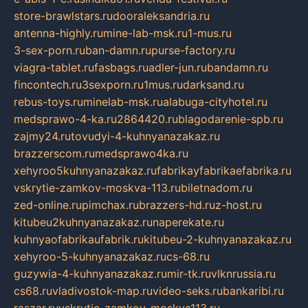
store-brawlstars.ru
dooraleksandria.ru
antenna-highly.ru
mine-lab-msk.ru
1-mus.ru
3-sex-porn.ru
ban-damn.ru
purse-factory.ru
viagra-tablet.ru
fasbags.ru
adler-jun.ru
bandamn.ru
fincontech.ru
3sexporn.ru
1mus.ru
darksand.ru
rebus-toys.ru
minelab-msk.ru
alabuga-cityhotel.ru
medsprawo-4-ka.ru
2864420.ru
blagodarenie-spb.ru
zajmy24.ru
tovudyi-4-kuhnyanazakaz.ru
brazzerscom.ru
medsprawo4ka.ru
xehyroo5kuhnyanazakaz.ru
fabrikayfabrikaefabrika.ru
vskrytie-zamkov-moskva-113.ru
biletnadom.ru
zed-online.ru
pimchax.ru
brazzers-hd.ru
z-host.ru
kitubeu2kuhnyanazakaz.ru
naperekate.ru
kuhnyaofabrikaufabrik.ru
kitubeu-2-kuhnyanazakaz.ru
xehyroo-5-kuhnyanazakaz.ru
cs-68.ru
guzywia-4-kuhnyanazakaz.ru
mir-tk.ru
vlknrussia.ru
cs68.ru
vladivostok-map.ru
video-seks.ru
bankaribi.ru
raszar.ru
vskrytie-zamkov-moskva113.ru