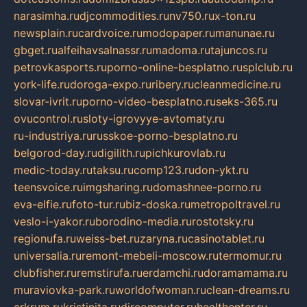
narasimha.ru
djcommodities.ru
nv750.ru
x-ton.ru
newsplain.ru
cardvoice.ru
modopaper.ru
manunae.ru
gbget.ru
alfeihavsalnassr.ru
madoma.ru
tajuncos.ru
petrovkasports.ru
porno-online-besplatno.ru
splclub.ru
york-life.ru
doroga-expo.ru
ribery.ru
cleanmedicine.ru
slovar-ivrit.ru
porno-video-besplatno.ru
seks-365.ru
ovucontrol.ru
sloty-igrovyye-avtomaty.ru
ru-industriya.ru
russkoe-porno-besplatno.ru
belgorod-day.ru
digilith.ru
pichkurovlab.ru
medic-today.ru
taksu.ru
comp123.ru
don-ykt.ru
teensvoice.ru
imgsharing.ru
domashnee-porno.ru
eva-elfie.ru
foto-tur.ru
biz-doska.ru
metropoltravel.ru
veslo-i-yakor.ru
borodino-media.ru
rostotsky.ru
regionufa.ru
weiss-bet.ru
zaryna.ru
casinotablet.ru
universalia.ru
remont-mebeli-moscow.ru
termomur.ru
clubfisher.ru
remstirufa.ru
erdamchi.ru
doramamama.ru
muraviovka-park.ru
worldofwoman.ru
clean-dreams.ru