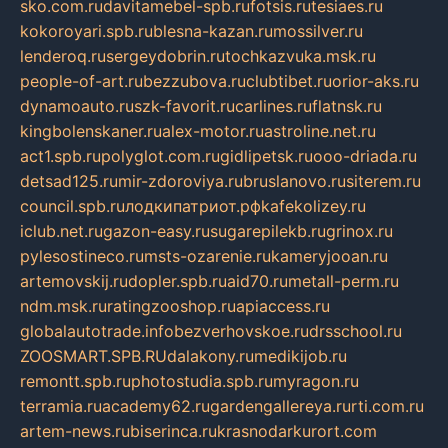
sko.com.ru
davitamebel-spb.ru
fotsis.ru
tesiaes.ru
kokoroyari.spb.ru
blesna-kazan.ru
mossilver.ru
lenderoq.ru
sergeydobrin.ru
tochkazvuka.msk.ru
people-of-art.ru
bezzubova.ru
clubtibet.ru
orior-aks.ru
dynamoauto.ru
szk-favorit.ru
carlines.ru
flatnsk.ru
kingbolenskaner.ru
alex-motor.ru
astroline.net.ru
act1.spb.ru
polyglot.com.ru
gidlipetsk.ru
ooo-driada.ru
detsad125.ru
mir-zdoroviya.ru
bruslanovo.ru
siterem.ru
council.spb.ru
лодкипатриот.рф
kafekolizey.ru
iclub.net.ru
gazon-easy.ru
sugarepilekb.ru
grinox.ru
pylesostineco.ru
msts-ozarenie.ru
kameryjooan.ru
artemovskij.ru
dopler.spb.ru
aid70.ru
metall-perm.ru
ndm.msk.ru
ratingzooshop.ru
apiaccess.ru
globalautotrade.info
bezverhovskoe.ru
drsschool.ru
ZOOSMART.SPB.RU
dalakony.ru
medikijob.ru
remontt.spb.ru
photostudia.spb.ru
myragon.ru
terramia.ru
academy62.ru
gardengallereya.ru
rti.com.ru
artem-news.ru
biserinca.ru
krasnodarkurort.com