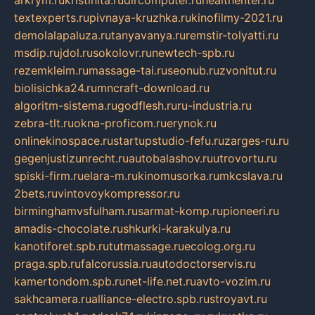
arkrym.ru
kristinita.ru
dircomputer.ru
healthenter.ru
textexperts.ru
pivnaya-kruzhka.ru
kinofilmy-2021.ru
demolalapaluza.ru
tanyavanya.ru
remstir-tolyatti.ru
msdip.ru
jdol.ru
sokolovr.ru
newtech-spb.ru
rezemkleim.ru
massage-tai.ru
seonub.ru
zvonitut.ru
biolisichka24.ru
mncraft-download.ru
algoritm-sistema.ru
godflesh.ru
ru-industria.ru
zebra-tlt.ru
okna-proficom.ru
erynok.ru
onlinekinospace.ru
startupstudio-fefu.ru
zarges-ru.ru
gegenjustizunrecht.ru
autobalashov.ru
utrovortu.ru
spiski-firm.ru
elara-m.ru
kinomusorka.ru
mkcslava.ru
2bets.ru
vintovoykompressor.ru
birminghamvsfulham.ru
sarmat-komp.ru
pioneeri.ru
amadis-chocolate.ru
shkurki-karakulya.ru
kanotiforet.spb.ru
tutmassage.ru
ecolog.org.ru
praga.spb.ru
falcorussia.ru
autodoctorservis.ru
kamertondom.spb.ru
net-life.net.ru
avto-vozim.ru
sakhcamera.ru
alliance-electro.spb.ru
stroyavt.ru