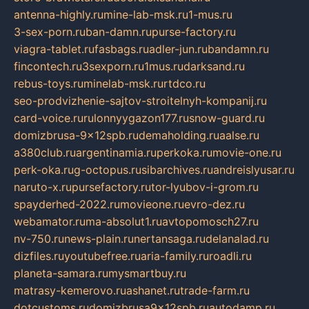
antenna-highly.ru
mine-lab-msk.ru
1-mus.ru
3-sex-porn.ru
ban-damn.ru
purse-factory.ru
viagra-tablet.ru
fasbags.ru
adler-jun.ru
bandamn.ru
fincontech.ru
3sexporn.ru
1mus.ru
darksand.ru
rebus-toys.ru
minelab-msk.ru
rtdco.ru
seo-prodvizhenie-sajtov-stroitelnyh-kompanij.ru
card-voice.ru
rulonnyygazon177.ru
snow-guard.ru
domizbrusa-9x12spb.ru
demaholding.ru
aalse.ru
a380club.ru
argentinamia.ru
perkoka.ru
movie-one.ru
perk-oka.ru
g-octopus.ru
sibarchives.ru
andreislyusar.ru
naruto-x.ru
pursefactory.ru
tor-lyubov-i-grom.ru
spayderhed-2022.ru
movieone.ru
evro-dez.ru
webamator.ru
ma-absolut1.ru
avtopomosch27.ru
nv-750.ru
news-plain.ru
nertansaga.ru
delanalad.ru
dizfiles.ru
youtubefree.ru
aria-family.ru
roadli.ru
planeta-samara.ru
mysmartbuy.ru
matrasy-kemerovo.ru
ashanet.ru
trade-farm.ru
dotcustoms.ru
domizbrusa9x12spb.ru
autodamp.ru