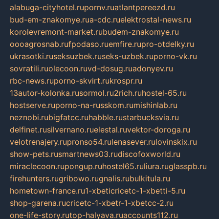
alabuga-cityhotel.ru
pornv.ru
atlantpereezd.ru
bud-em-znakomye.ru
a-cdc.ru
elektrostal-news.ru
korolevremont-market.ru
budem-znakomye.ru
oooagrosnab.ru
fpodaso.ru
emfire.ru
pro-otdelky.ru
ukrasotki.ru
seksuzbek.ru
seks-uzbek.ru
porno-vk.ru
sovratili.ru
olecoon.ru
vd-dosug.ru
adonyev.ru
rbc-news.ru
porno-skvirt.ru
krospr.ru
13autor-kolonka.ru
sormol.ru
2rich.ru
hostel-65.ru
hostserve.ru
porno-na-russkom.ru
mishinlab.ru
neznobi.ru
bigfatcc.ru
habble.ru
starbucksvia.ru
delfinet.ru
silvernano.ru
elestal.ru
vektor-doroga.ru
velotrenajery.ru
pronso54.ru
lenasever.ru
lovinskix.ru
show-pets.ru
smartnews03.ru
discofoxworld.ru
miraclecoon.ru
pongup.ru
hostel65.ru
liura.ru
glasspb.ru
firehunters.ru
gribowo.ru
gnalis.ru
bulkitula.ru
hometown-france.ru
1-xbeticricetc-1-xbetti-5.ru
shop-garena.ru
cricetc-1-xbetr-1-xbetcc-2.ru
one-life-story.ru
top-halyava.ru
accounts112.ru