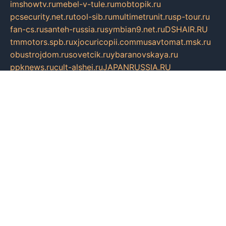
imshowtv.ru
mebel-v-tule.ru
mobtopik.ru
pcsecurity.net.ru
tool-sib.ru
multimetrunit.ru
sp-tour.ru
fan-cs.ru
santeh-russia.ru
symbian9.net.ru
DSHAIR.RU
tmmotors.spb.ru
xjocuricopii.com
musavtomat.msk.ru
obustrojdom.ru
sovetcik.ru
ybaranovskaya.ru
ppknews.ru
cult-alshei.ru
JAPANRUSSIA.RU
proekciyamebel.ru
imper-finans.ru
rim.org.ru
glamourai.ru
brassminus.ru
zabor-pro.ru
ftn.pp.ru
dorogoe58.ru
laimengpacker.ru
kuzova-zapchasti.ru
sageerp.ru
taxodrom.ru
dsrazvitie.ru
hardcity.net.ru
ratinghomegames.ru
topservice25.ru
gubernyan.ru
gtglasslined.ru
ii4.ru
tssport.spb.ru
andorra24.com
blackwallstreet.ru
oboimos.ru
optim-doors.com.ru
ikuch.ru
nycr.org.ru
npa21.ru
vremya-ch.spb.ru
desert000.ru
ivtorgi.ru
ifiori.ru
catalog-statei.ru
dcv.org.ru
spetsmaster174.ru
ipkameryhiseeu.ru
dum26.ru
ruspol.spb.ru
fr-opendp.ru
kam-solnyshko.ru
cheyenne-arapaho.ru
sevzapmetal.spb.ru