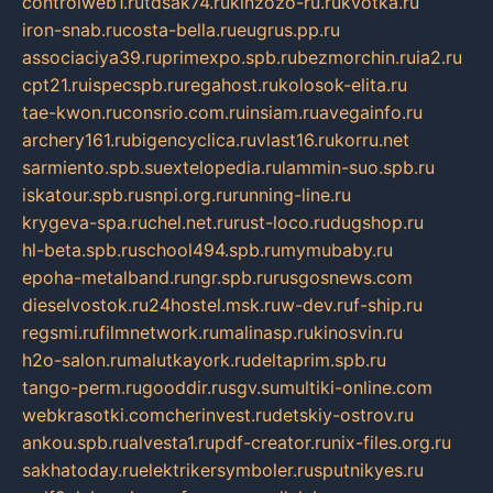
controlweb1.ru
tdsak74.ru
kinzozo-ru.ru
kvotka.ru
iron-snab.ru
costa-bella.ru
eugrus.pp.ru
associaciya39.ru
primexpo.spb.ru
bezmorchin.ru
ia2.ru
cpt21.ru
ispecspb.ru
regahost.ru
kolosok-elita.ru
tae-kwon.ru
consrio.com.ru
insiam.ru
avegainfo.ru
archery161.ru
bigencyclica.ru
vlast16.ru
korru.net
sarmiento.spb.su
extelopedia.ru
lammin-suo.spb.ru
iskatour.spb.ru
snpi.org.ru
running-line.ru
krygeva-spa.ru
chel.net.ru
rust-loco.ru
dugshop.ru
hl-beta.spb.ru
school494.spb.ru
mymubaby.ru
epoha-metalband.ru
ngr.spb.ru
rusgosnews.com
dieselvostok.ru
24hostel.msk.ru
w-dev.ru
f-ship.ru
regsmi.ru
filmnetwork.ru
malinasp.ru
kinosvin.ru
h2o-salon.ru
malutkayork.ru
deltaprim.spb.ru
tango-perm.ru
gooddir.ru
sgv.su
multiki-online.com
webkrasotki.com
cherinvest.ru
detskiy-ostrov.ru
ankou.spb.ru
alvesta1.ru
pdf-creator.ru
nix-files.org.ru
sakhatoday.ru
elektrikersymboler.ru
sputnikyes.ru