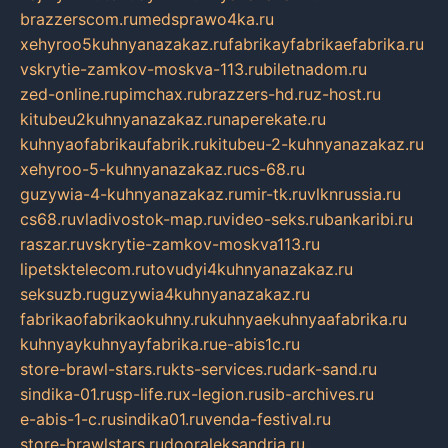
brazzerscom.ru
medsprawo4ka.ru
xehyroo5kuhnyanazakaz.ru
fabrikayfabrikaefabrika.ru
vskrytie-zamkov-moskva-113.ru
biletnadom.ru
zed-online.ru
pimchax.ru
brazzers-hd.ru
z-host.ru
kitubeu2kuhnyanazakaz.ru
naperekate.ru
kuhnyaofabrikaufabrik.ru
kitubeu-2-kuhnyanazakaz.ru
xehyroo-5-kuhnyanazakaz.ru
cs-68.ru
guzywia-4-kuhnyanazakaz.ru
mir-tk.ru
vlknrussia.ru
cs68.ru
vladivostok-map.ru
video-seks.ru
bankaribi.ru
raszar.ru
vskrytie-zamkov-moskva113.ru
lipetsktelecom.ru
tovudyi4kuhnyanazakaz.ru
seksuzb.ru
guzywia4kuhnyanazakaz.ru
fabrikaofabrikaokuhny.ru
kuhnyaekuhnyaafabrika.ru
kuhnyaykuhnyayfabrika.ru
e-abis1c.ru
store-brawl-stars.ru
kts-services.ru
dark-sand.ru
sindika-01.ru
sp-life.ru
x-legion.ru
sib-archives.ru
e-abis-1-c.ru
sindika01.ru
venda-festival.ru
store-brawlstars.ru
dooraleksandria.ru