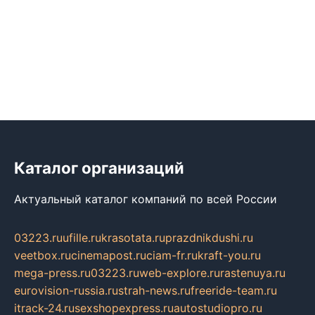
Каталог организаций
Актуальный каталог компаний по всей России
03223.ru
ufille.ru
krasotata.ru
prazdnikdushi.ru
veetbox.ru
cinemapost.ru
ciam-fr.ru
kraft-you.ru
mega-press.ru
03223.ru
web-explore.ru
rastenuya.ru
eurovision-russia.ru
strah-news.ru
freeride-team.ru
itrack-24.ru
sexshopexpress.ru
autostudiopro.ru