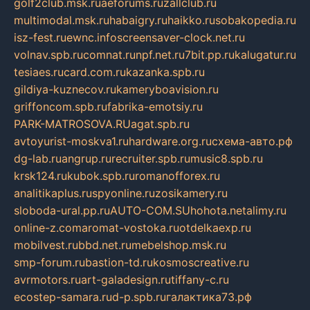
golf2club.msk.ru
aeforums.ru
zallclub.ru
multimodal.msk.ru
habaigry.ru
haikko.ru
sobakopedia.ru
isz-fest.ru
ewnc.info
screensaver-clock.net.ru
volnav.spb.ru
comnat.ru
npf.net.ru
7bit.pp.ru
kalugatur.ru
tesiaes.ru
card.com.ru
kazanka.spb.ru
gildiya-kuznecov.ru
kameryboavision.ru
griffoncom.spb.ru
fabrika-emotsiy.ru
PARK-MATROSOVA.RU
agat.spb.ru
avtoyurist-moskva1.ru
hardware.org.ru
схема-авто.рф
dg-lab.ru
angrup.ru
recruiter.spb.ru
music8.spb.ru
krsk124.ru
kubok.spb.ru
romanofforex.ru
analitikaplus.ru
spyonline.ru
zosikamery.ru
sloboda-ural.pp.ru
AUTO-COM.SU
hohota.net
alimy.ru
online-z.com
aromat-vostoka.ru
otdelkaexp.ru
mobilvest.ru
bbd.net.ru
mebelshop.msk.ru
smp-forum.ru
bastion-td.ru
kosmoscreative.ru
avrmotors.ru
art-galadesign.ru
tiffany-c.ru
ecostep-samara.ru
d-p.spb.ru
галактика73.рф