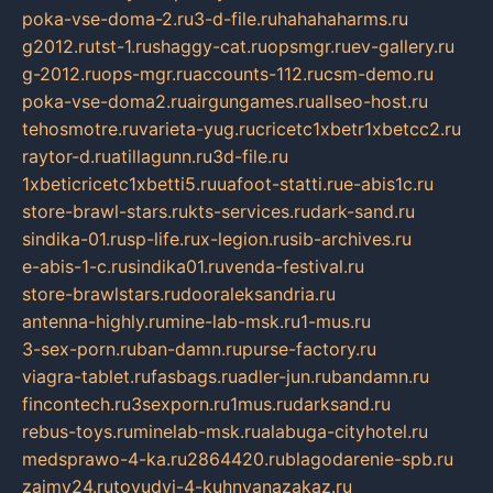
poka-vse-doma-2.ru
3-d-file.ru
hahahaharms.ru
g2012.ru
tst-1.ru
shaggy-cat.ru
opsmgr.ru
ev-gallery.ru
g-2012.ru
ops-mgr.ru
accounts-112.ru
csm-demo.ru
poka-vse-doma2.ru
airgungames.ru
allseo-host.ru
tehosmotre.ru
varieta-yug.ru
cricetc1xbetr1xbetcc2.ru
raytor-d.ru
atillagunn.ru
3d-file.ru
1xbeticricetc1xbetti5.ru
uafoot-statti.ru
e-abis1c.ru
store-brawl-stars.ru
kts-services.ru
dark-sand.ru
sindika-01.ru
sp-life.ru
x-legion.ru
sib-archives.ru
e-abis-1-c.ru
sindika01.ru
venda-festival.ru
store-brawlstars.ru
dooraleksandria.ru
antenna-highly.ru
mine-lab-msk.ru
1-mus.ru
3-sex-porn.ru
ban-damn.ru
purse-factory.ru
viagra-tablet.ru
fasbags.ru
adler-jun.ru
bandamn.ru
fincontech.ru
3sexporn.ru
1mus.ru
darksand.ru
rebus-toys.ru
minelab-msk.ru
alabuga-cityhotel.ru
medsprawo-4-ka.ru
2864420.ru
blagodarenie-spb.ru
zajmy24.ru
tovudyi-4-kuhnyanazakaz.ru