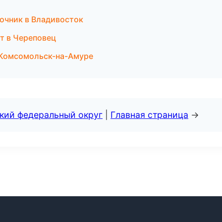
вочник в Владивосток
рт в Череповец
в Комсомольск-на-Амуре
ский федеральный округ
|
Главная страница
→