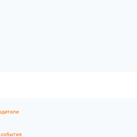
водители
и события