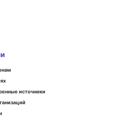
ми
онам
иях
еренные источники
ганизаций
и