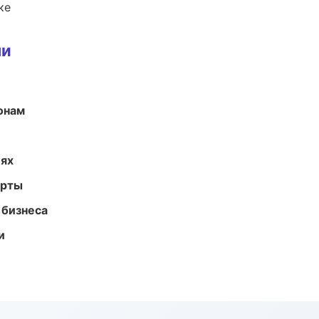
ке
ми
онам
иях
арты
 бизнеса
и