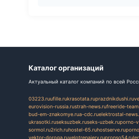
Каталог организаций
Актуальный каталог компаний по всей Рос
03223.ru
ufille.ru
krasotata.ru
prazdnikdushi.ru
v
eurovision-russia.ru
strah-news.ru
freeride-team
bud-em-znakomye.ru
a-cdc.ru
elektrostal-news.
ukrasotki.ru
seksuzbek.ru
seks-uzbek.ru
porno-v
sormol.ru
2rich.ru
hostel-65.ru
hostserve.ru
porno
vektor-doroga.ru
velotrenajery.ru
pronso54.ru
le