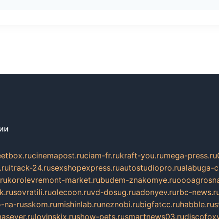
сии
eetbox.ru
cinemapost.ru
ciam-fr.ru
kraft-you.ru
mega-press.ru
.ru
itrack-24.ru
sexshopexpress.ru
autostudiopro.ru
alabuga-ci
ru
korolevremont-market.ru
budem-znakomye.ru
oooagrosna
k.ru
sovratili.ru
olecoon.ru
vd-dosug.ru
adonyev.ru
rbc-news.r
-na-russkom.ru
mishinlab.ru
neznobi.ru
bigfatcc.ru
habble.ru
s
nasever.ru
lovinskix.ru
show-pets.ru
smartnews03.ru
discofox