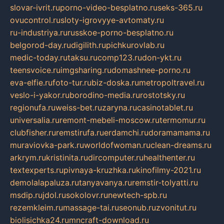
slovar-ivrit.ru
porno-video-besplatno.ru
seks-365.ru
ovucontrol.ru
sloty-igrovyye-avtomaty.ru
ru-industriya.ru
russkoe-porno-besplatno.ru
belgorod-day.ru
digilith.ru
pichkurovlab.ru
medic-today.ru
taksu.ru
comp123.ru
don-ykt.ru
teensvoice.ru
imgsharing.ru
domashnee-porno.ru
eva-elfie.ru
foto-tur.ru
biz-doska.ru
metropoltravel.ru
veslo-i-yakor.ru
borodino-media.ru
rostotsky.ru
regionufa.ru
weiss-bet.ru
zaryna.ru
casinotablet.ru
universalia.ru
remont-mebeli-moscow.ru
termomur.ru
clubfisher.ru
remstirufa.ru
erdamchi.ru
doramamama.ru
muraviovka-park.ru
worldofwoman.ru
clean-dreams.ru
arkrym.ru
kristinita.ru
dircomputer.ru
healthenter.ru
textexperts.ru
pivnaya-kruzhka.ru
kinofilmy-2021.ru
demolalapaluza.ru
tanyavanya.ru
remstir-tolyatti.ru
msdip.ru
jdol.ru
sokolovr.ru
newtech-spb.ru
rezemkleim.ru
massage-tai.ru
seonub.ru
zvonitut.ru
biolisichka24.ru
mncraft-download.ru