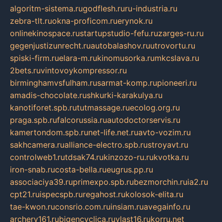
algoritm-sistema.ru
godflesh.ru
ru-industria.ru
zebra-tlt.ru
okna-proficom.ru
erynok.ru
onlinekinospace.ru
startupstudio-fefu.ru
zarges-ru.ru
gegenjustizunrecht.ru
autobalashov.ru
utrovortu.ru
spiski-firm.ru
elara-m.ru
kinomusorka.ru
mkcslava.ru
2bets.ru
vintovoykompressor.ru
birminghamvsfulham.ru
sarmat-komp.ru
pioneeri.ru
amadis-chocolate.ru
shkurki-karakulya.ru
kanotiforet.spb.ru
tutmassage.ru
ecolog.org.ru
praga.spb.ru
falcorussia.ru
autodoctorservis.ru
kamertondom.spb.ru
net-life.net.ru
avto-vozim.ru
sakhcamera.ru
alliance-electro.spb.ru
stroyavt.ru
controlweb1.ru
tdsak74.ru
kinzozo-ru.ru
kvotka.ru
iron-snab.ru
costa-bella.ru
eugrus.pp.ru
associaciya39.ru
primexpo.spb.ru
bezmorchin.ru
ia2.ru
cpt21.ru
ispecspb.ru
regahost.ru
kolosok-elita.ru
tae-kwon.ru
consrio.com.ru
insiam.ru
avegainfo.ru
archery161.ru
bigencyclica.ru
vlast16.ru
korru.net