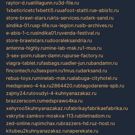
raytor-d.ru
atillagunn.ru
3d-file.ru
1xbeticricetc1xbetti5.ru
uafoot-statti.ru
e-abis1c.ru
store-brawl-stars.ru
kts-services.ru
dark-sand.ru
sindika-01.ru
sp-life.ru
x-legion.ru
sib-archives.ru
e-abis-1-c.ru
sindika01.ru
venda-festival.ru
store-brawlstars.ru
dooraleksandria.ru
antenna-highly.ru
mine-lab-msk.ru
1-mus.ru
3-sex-porn.ru
ban-damn.ru
purse-factory.ru
viagra-tablet.ru
fasbags.ru
adler-jun.ru
bandamn.ru
fincontech.ru
3sexporn.ru
1mus.ru
darksand.ru
rebus-toys.ru
minelab-msk.ru
alabuga-cityhotel.ru
medsprawo-4-ka.ru
2864420.ru
blagodarenie-spb.ru
zajmy24.ru
tovudyi-4-kuhnyanazakaz.ru
brazzerscom.ru
medsprawo4ka.ru
xehyroo5kuhnyanazakaz.ru
fabrikayfabrikaefabrika.ru
vskrytie-zamkov-moskva-113.ru
biletnadom.ru
zed-online.ru
pimchax.ru
brazzers-hd.ru
z-host.ru
kitubeu2kuhnyanazakaz.ru
naperekate.ru