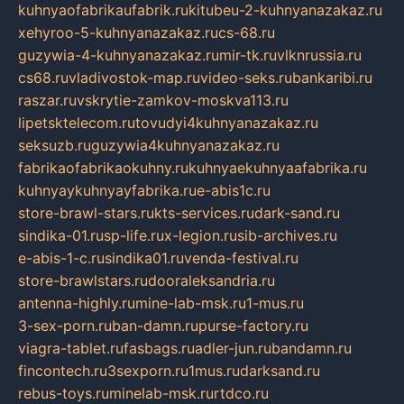
kuhnyaofabrikaufabrik.ru
kitubeu-2-kuhnyanazakaz.ru
xehyroo-5-kuhnyanazakaz.ru
cs-68.ru
guzywia-4-kuhnyanazakaz.ru
mir-tk.ru
vlknrussia.ru
cs68.ru
vladivostok-map.ru
video-seks.ru
bankaribi.ru
raszar.ru
vskrytie-zamkov-moskva113.ru
lipetsktelecom.ru
tovudyi4kuhnyanazakaz.ru
seksuzb.ru
guzywia4kuhnyanazakaz.ru
fabrikaofabrikaokuhny.ru
kuhnyaekuhnyaafabrika.ru
kuhnyaykuhnyayfabrika.ru
e-abis1c.ru
store-brawl-stars.ru
kts-services.ru
dark-sand.ru
sindika-01.ru
sp-life.ru
x-legion.ru
sib-archives.ru
e-abis-1-c.ru
sindika01.ru
venda-festival.ru
store-brawlstars.ru
dooraleksandria.ru
antenna-highly.ru
mine-lab-msk.ru
1-mus.ru
3-sex-porn.ru
ban-damn.ru
purse-factory.ru
viagra-tablet.ru
fasbags.ru
adler-jun.ru
bandamn.ru
fincontech.ru
3sexporn.ru
1mus.ru
darksand.ru
rebus-toys.ru
minelab-msk.ru
rtdco.ru