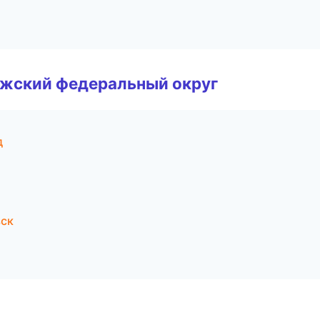
лжский федеральный округ
д
вск