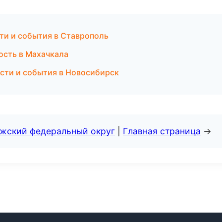
сти и события в Ставрополь
ость в Махачкала
ости и события в Новосибирск
лжский федеральный округ
|
Главная страница
→