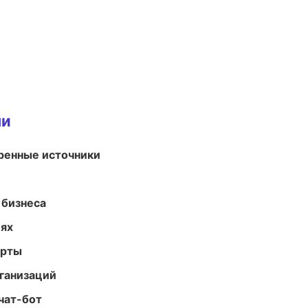
ми
еренные источники
 бизнеса
иях
арты
ганизаций
чат-бот