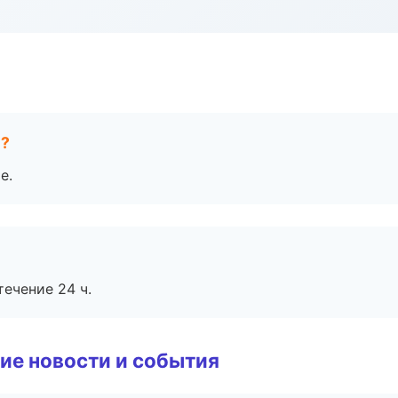
е?
е.
течение 24 ч.
ие новости и события