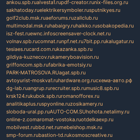
ankou.spb.ru
alvesta1.ru
pdf-creator.ru
nix-files.org.ru
sakhatoday.ru
elektrikersymboler.ru
sputnikyes.ru
golf2club.msk.ru
aeforums.ru
zallclub.ru
multimodal.msk.ru
habaigry.ru
haikko.ru
sobakopedia.ru
isz-fest.ru
ewnc.info
screensaver-clock.net.ru
volnav.spb.ru
comnat.ru
npf.net.ru
7bit.pp.ru
kalugatur.ru
tesiaes.ru
card.com.ru
kazanka.spb.ru
gildiya-kuznecov.ru
kameryboavision.ru
griffoncom.spb.ru
fabrika-emotsiy.ru
PARK-MATROSOVA.RU
agat.spb.ru
avtoyurist-moskva1.ru
hardware.org.ru
схема-авто.рф
dg-lab.ru
angrup.ru
recruiter.spb.ru
music8.spb.ru
krsk124.ru
kubok.spb.ru
romanofforex.ru
analitikaplus.ru
spyonline.ru
zosikamery.ru
sloboda-ural.pp.ru
AUTO-COM.SU
hohota.net
alimy.ru
online-z.com
aromat-vostoka.ru
otdelkaexp.ru
mobilvest.ru
bbd.net.ru
mebelshop.msk.ru
smp-forum.ru
bastion-td.ru
kosmoscreative.ru