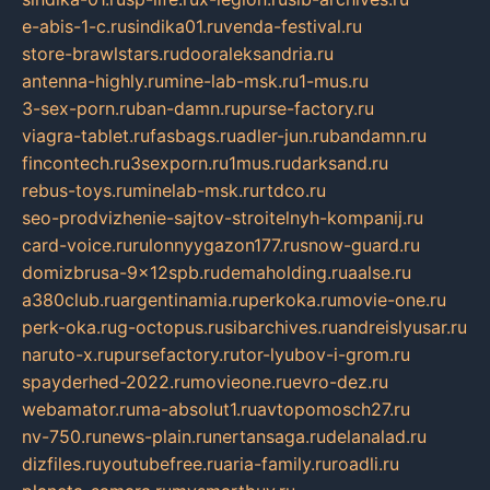
e-abis-1-c.ru
sindika01.ru
venda-festival.ru
store-brawlstars.ru
dooraleksandria.ru
antenna-highly.ru
mine-lab-msk.ru
1-mus.ru
3-sex-porn.ru
ban-damn.ru
purse-factory.ru
viagra-tablet.ru
fasbags.ru
adler-jun.ru
bandamn.ru
fincontech.ru
3sexporn.ru
1mus.ru
darksand.ru
rebus-toys.ru
minelab-msk.ru
rtdco.ru
seo-prodvizhenie-sajtov-stroitelnyh-kompanij.ru
card-voice.ru
rulonnyygazon177.ru
snow-guard.ru
domizbrusa-9x12spb.ru
demaholding.ru
aalse.ru
a380club.ru
argentinamia.ru
perkoka.ru
movie-one.ru
perk-oka.ru
g-octopus.ru
sibarchives.ru
andreislyusar.ru
naruto-x.ru
pursefactory.ru
tor-lyubov-i-grom.ru
spayderhed-2022.ru
movieone.ru
evro-dez.ru
webamator.ru
ma-absolut1.ru
avtopomosch27.ru
nv-750.ru
news-plain.ru
nertansaga.ru
delanalad.ru
dizfiles.ru
youtubefree.ru
aria-family.ru
roadli.ru