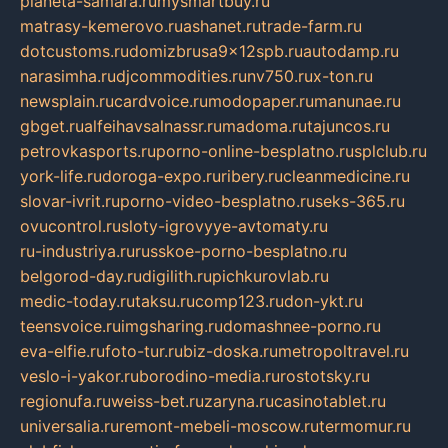
planeta-samara.ru
mysmartbuy.ru
matrasy-kemerovo.ru
ashanet.ru
trade-farm.ru
dotcustoms.ru
domizbrusa9x12spb.ru
autodamp.ru
narasimha.ru
djcommodities.ru
nv750.ru
x-ton.ru
newsplain.ru
cardvoice.ru
modopaper.ru
manunae.ru
gbget.ru
alfeihavsalnassr.ru
madoma.ru
tajuncos.ru
petrovkasports.ru
porno-online-besplatno.ru
splclub.ru
york-life.ru
doroga-expo.ru
ribery.ru
cleanmedicine.ru
slovar-ivrit.ru
porno-video-besplatno.ru
seks-365.ru
ovucontrol.ru
sloty-igrovyye-avtomaty.ru
ru-industriya.ru
russkoe-porno-besplatno.ru
belgorod-day.ru
digilith.ru
pichkurovlab.ru
medic-today.ru
taksu.ru
comp123.ru
don-ykt.ru
teensvoice.ru
imgsharing.ru
domashnee-porno.ru
eva-elfie.ru
foto-tur.ru
biz-doska.ru
metropoltravel.ru
veslo-i-yakor.ru
borodino-media.ru
rostotsky.ru
regionufa.ru
weiss-bet.ru
zaryna.ru
casinotablet.ru
universalia.ru
remont-mebeli-moscow.ru
termomur.ru