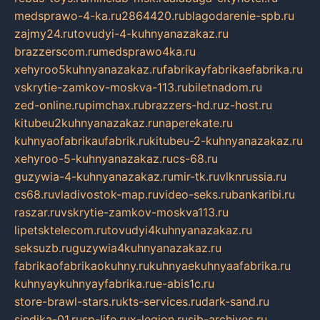
medsprawo-4-ka.ru
2864420.ru
blagodarenie-spb.ru
zajmy24.ru
tovudyi-4-kuhnyanazakaz.ru
brazzerscom.ru
medsprawo4ka.ru
xehyroo5kuhnyanazakaz.ru
fabrikayfabrikaefabrika.ru
vskrytie-zamkov-moskva-113.ru
biletnadom.ru
zed-online.ru
pimchax.ru
brazzers-hd.ru
z-host.ru
kitubeu2kuhnyanazakaz.ru
naperekate.ru
kuhnyaofabrikaufabrik.ru
kitubeu-2-kuhnyanazakaz.ru
xehyroo-5-kuhnyanazakaz.ru
cs-68.ru
guzywia-4-kuhnyanazakaz.ru
mir-tk.ru
vlknrussia.ru
cs68.ru
vladivostok-map.ru
video-seks.ru
bankaribi.ru
raszar.ru
vskrytie-zamkov-moskva113.ru
lipetsktelecom.ru
tovudyi4kuhnyanazakaz.ru
seksuzb.ru
guzywia4kuhnyanazakaz.ru
fabrikaofabrikaokuhny.ru
kuhnyaekuhnyaafabrika.ru
kuhnyaykuhnyayfabrika.ru
e-abis1c.ru
store-brawl-stars.ru
kts-services.ru
dark-sand.ru
sindika-01.ru
sp-life.ru
x-legion.ru
sib-archives.ru