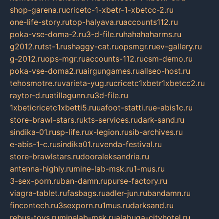
shop-garena.ru
cricetc-1-xbetr-1-xbetcc-2.ru
one-life-story.ru
top-halyava.ru
accounts112.ru
poka-vse-doma-2.ru
3-d-file.ru
hahahaharms.ru
g2012.ru
tst-1.ru
shaggy-cat.ru
opsmgr.ru
ev-gallery.ru
g-2012.ru
ops-mgr.ru
accounts-112.ru
csm-demo.ru
poka-vse-doma2.ru
airgungames.ru
allseo-host.ru
tehosmotre.ru
varieta-yug.ru
cricetc1xbetr1xbetcc2.ru
raytor-d.ru
atillagunn.ru
3d-file.ru
1xbeticricetc1xbetti5.ru
uafoot-statti.ru
e-abis1c.ru
store-brawl-stars.ru
kts-services.ru
dark-sand.ru
sindika-01.ru
sp-life.ru
x-legion.ru
sib-archives.ru
e-abis-1-c.ru
sindika01.ru
venda-festival.ru
store-brawlstars.ru
dooraleksandria.ru
antenna-highly.ru
mine-lab-msk.ru
1-mus.ru
3-sex-porn.ru
ban-damn.ru
purse-factory.ru
viagra-tablet.ru
fasbags.ru
adler-jun.ru
bandamn.ru
fincontech.ru
3sexporn.ru
1mus.ru
darksand.ru
rebus-toys.ru
minelab-msk.ru
alabuga-cityhotel.ru