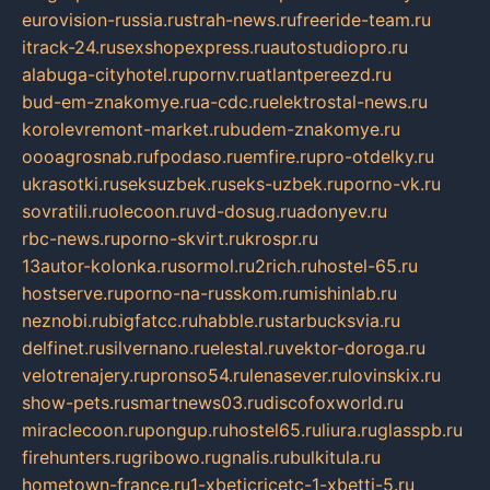
eurovision-russia.ru
strah-news.ru
freeride-team.ru
itrack-24.ru
sexshopexpress.ru
autostudiopro.ru
alabuga-cityhotel.ru
pornv.ru
atlantpereezd.ru
bud-em-znakomye.ru
a-cdc.ru
elektrostal-news.ru
korolevremont-market.ru
budem-znakomye.ru
oooagrosnab.ru
fpodaso.ru
emfire.ru
pro-otdelky.ru
ukrasotki.ru
seksuzbek.ru
seks-uzbek.ru
porno-vk.ru
sovratili.ru
olecoon.ru
vd-dosug.ru
adonyev.ru
rbc-news.ru
porno-skvirt.ru
krospr.ru
13autor-kolonka.ru
sormol.ru
2rich.ru
hostel-65.ru
hostserve.ru
porno-na-russkom.ru
mishinlab.ru
neznobi.ru
bigfatcc.ru
habble.ru
starbucksvia.ru
delfinet.ru
silvernano.ru
elestal.ru
vektor-doroga.ru
velotrenajery.ru
pronso54.ru
lenasever.ru
lovinskix.ru
show-pets.ru
smartnews03.ru
discofoxworld.ru
miraclecoon.ru
pongup.ru
hostel65.ru
liura.ru
glasspb.ru
firehunters.ru
gribowo.ru
gnalis.ru
bulkitula.ru
hometown-france.ru
1-xbeticricetc-1-xbetti-5.ru