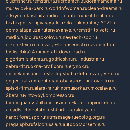
clubfisher.ru
remstirufa.ru
erdamchi.ru
doramamama.ru
muraviovka-park.ru
worldofwoman.ru
clean-dreams.ru
arkrym.ru
kristinita.ru
dircomputer.ru
healthenter.ru
textexperts.ru
pivnaya-kruzhka.ru
kinofilmy-2021.ru
demolalapaluza.ru
tanyavanya.ru
remstir-tolyatti.ru
msdip.ru
jdol.ru
sokolovr.ru
newtech-spb.ru
rezemkleim.ru
massage-tai.ru
seonub.ru
zvonitut.ru
biolisichka24.ru
mncraft-download.ru
algoritm-sistema.ru
godflesh.ru
ru-industria.ru
zebra-tlt.ru
okna-proficom.ru
erynok.ru
onlinekinospace.ru
startupstudio-fefu.ru
zarges-ru.ru
gegenjustizunrecht.ru
autobalashov.ru
utrovortu.ru
spiski-firm.ru
elara-m.ru
kinomusorka.ru
mkcslava.ru
2bets.ru
vintovoykompressor.ru
birminghamvsfulham.ru
sarmat-komp.ru
pioneeri.ru
amadis-chocolate.ru
shkurki-karakulya.ru
kanotiforet.spb.ru
tutmassage.ru
ecolog.org.ru
praga.spb.ru
falcorussia.ru
autodoctorservis.ru