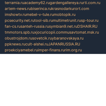
terramia.ru
academy62.ru
gardengallereya.ru
rti.com.ru
artem-news.ru
biserinca.ru
krasnodarkurort.com
imshowtv.ru
mebel-v-tule.ru
mobtopik.ru
pcsecurity.net.ru
tool-sib.ru
multimetrunit.ru
sp-tour.ru
fan-cs.ru
santeh-russia.ru
symbian9.net.ru
DSHAIR.RU
tmmotors.spb.ru
xjocuricopii.com
musavtomat.msk.ru
obustrojdom.ru
sovetcik.ru
ybaranovskaya.ru
ppknews.ru
cult-alshei.ru
JAPANRUSSIA.RU
proekciyamebel.ru
imper-finans.ru
rim.org.ru
glamourai.ru
brassminus.ru
zabor-pro.ru
ftn.pp.ru
dorogoe58.ru
laimengpacker.ru
kuzova-zapchasti.ru
sageerp.ru
taxodrom.ru
dsrazvitie.ru
hardcity.net.ru
ratinghomegames.ru
topservice25.ru
gubernyan.ru
gtglasslined.ru
ii4.ru
tssport.spb.ru
andorra24.com
blackwallstreet.ru
oboimos.ru
optim-doors.com.ru
ikuch.ru
nycr.org.ru
npa21.ru
vremya-ch.spb.ru
desert000.ru
ivtorgi.ru
ifiori.ru
catalog-statei.ru
dcv.org.ru
spetsmaster174.ru
ipkameryhiseeu.ru