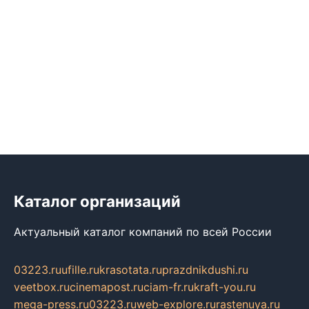
Каталог организаций
Актуальный каталог компаний по всей России
03223.ru
ufille.ru
krasotata.ru
prazdnikdushi.ru
veetbox.ru
cinemapost.ru
ciam-fr.ru
kraft-you.ru
mega-press.ru
03223.ru
web-explore.ru
rastenuya.ru