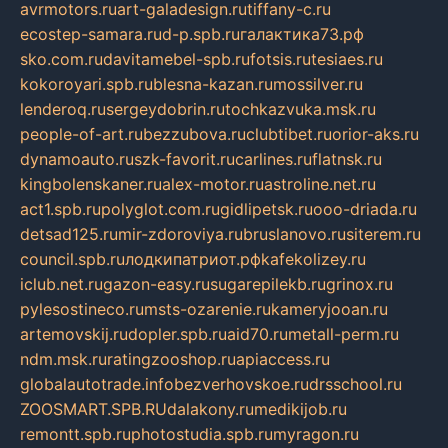
avrmotors.ru
art-galadesign.ru
tiffany-c.ru
ecostep-samara.ru
d-p.spb.ru
галактика73.рф
sko.com.ru
davitamebel-spb.ru
fotsis.ru
tesiaes.ru
kokoroyari.spb.ru
blesna-kazan.ru
mossilver.ru
lenderoq.ru
sergeydobrin.ru
tochkazvuka.msk.ru
people-of-art.ru
bezzubova.ru
clubtibet.ru
orior-aks.ru
dynamoauto.ru
szk-favorit.ru
carlines.ru
flatnsk.ru
kingbolenskaner.ru
alex-motor.ru
astroline.net.ru
act1.spb.ru
polyglot.com.ru
gidlipetsk.ru
ooo-driada.ru
detsad125.ru
mir-zdoroviya.ru
bruslanovo.ru
siterem.ru
council.spb.ru
лодкипатриот.рф
kafekolizey.ru
iclub.net.ru
gazon-easy.ru
sugarepilekb.ru
grinox.ru
pylesostineco.ru
msts-ozarenie.ru
kameryjooan.ru
artemovskij.ru
dopler.spb.ru
aid70.ru
metall-perm.ru
ndm.msk.ru
ratingzooshop.ru
apiaccess.ru
globalautotrade.info
bezverhovskoe.ru
drsschool.ru
ZOOSMART.SPB.RU
dalakony.ru
medikijob.ru
remontt.spb.ru
photostudia.spb.ru
myragon.ru