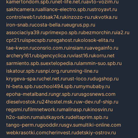
kamertondom.spb.ru
net-life.net.ru
avto-vozim.ru
sakhcamera.ru
alliance-electro.spb.ru
stroyavt.ru
controlweb1.ru
tdsak74.ru
kinzozo-ru.ru
kvotka.ru
iron-snab.ru
costa-bella.ru
eugrus.pp.ru
associaciya39.ru
primexpo.spb.ru
bezmorchin.ru
ia2.ru
cpt21.ru
ispecspb.ru
regahost.ru
kolosok-elita.ru
tae-kwon.ru
consrio.com.ru
insiam.ru
avegainfo.ru
archery161.ru
bigencyclica.ru
vlast16.ru
korru.net
sarmiento.spb.su
extelopedia.ru
lammin-suo.spb.ru
iskatour.spb.ru
snpi.org.ru
running-line.ru
krygeva-spa.ru
chel.net.ru
rust-loco.ru
dugshop.ru
hl-beta.spb.ru
school494.spb.ru
mymubaby.ru
epoha-metalband.ru
ngr.spb.ru
rusgosnews.com
dieselvostok.ru
24hostel.msk.ru
w-dev.ru
f-ship.ru
regsmi.ru
filmnetwork.ru
malinasp.ru
kinosvin.ru
h2o-salon.ru
malutkayork.ru
deltaprim.spb.ru
tango-perm.ru
gooddir.ru
sgv.su
multiki-online.com
webkrasotki.com
cherinvest.ru
detskiy-ostrov.ru