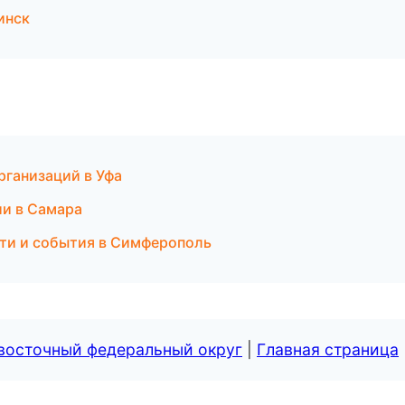
инск
рганизаций в Уфа
сии в Самара
сти и события в Симферополь
евосточный федеральный округ
|
Главная страница