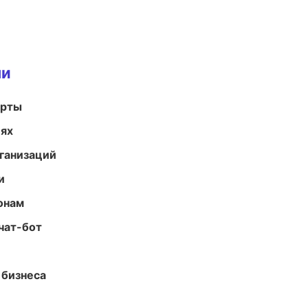
ми
арты
иях
ганизаций
и
онам
чат-бот
 бизнеса