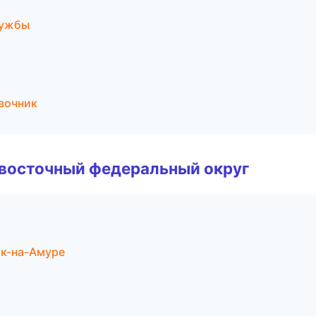
лужбы
авочник
евосточный федеральный округ
ск-на-Амуре