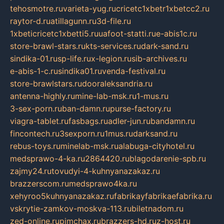
tehosmotre.ru
varieta-yug.ru
cricetc1xbetr1xbetcc2.ru
raytor-d.ru
atillagunn.ru
3d-file.ru
1xbeticricetc1xbetti5.ru
uafoot-statti.ru
e-abis1c.ru
store-brawl-stars.ru
kts-services.ru
dark-sand.ru
sindika-01.ru
sp-life.ru
x-legion.ru
sib-archives.ru
e-abis-1-c.ru
sindika01.ru
venda-festival.ru
store-brawlstars.ru
dooraleksandria.ru
antenna-highly.ru
mine-lab-msk.ru
1-mus.ru
3-sex-porn.ru
ban-damn.ru
purse-factory.ru
viagra-tablet.ru
fasbags.ru
adler-jun.ru
bandamn.ru
fincontech.ru
3sexporn.ru
1mus.ru
darksand.ru
rebus-toys.ru
minelab-msk.ru
alabuga-cityhotel.ru
medsprawo-4-ka.ru
2864420.ru
blagodarenie-spb.ru
zajmy24.ru
tovudyi-4-kuhnyanazakaz.ru
brazzerscom.ru
medsprawo4ka.ru
xehyroo5kuhnyanazakaz.ru
fabrikayfabrikaefabrika.ru
vskrytie-zamkov-moskva-113.ru
biletnadom.ru
zed-online.ru
pimchax.ru
brazzers-hd.ru
z-host.ru