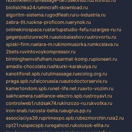
rezemkleim.ru
massage-tai.ru
seonub.ru
zvonitut.ru
biolisichka24.ru
mncraft-download.ru
algoritm-sistema.ru
godflesh.ru
ru-industria.ru
zebra-tlt.ru
okna-proficom.ru
erynok.ru
onlinekinospace.ru
startupstudio-fefu.ru
zarges-ru.ru
gegenjustizunrecht.ru
autobalashov.ru
utrovortu.ru
spiski-firm.ru
elara-m.ru
kinomusorka.ru
mkcslava.ru
2bets.ru
vintovoykompressor.ru
birminghamvsfulham.ru
sarmat-komp.ru
pioneeri.ru
amadis-chocolate.ru
shkurki-karakulya.ru
kanotiforet.spb.ru
tutmassage.ru
ecolog.org.ru
praga.spb.ru
falcorussia.ru
autodoctorservis.ru
kamertondom.spb.ru
net-life.net.ru
avto-vozim.ru
sakhcamera.ru
alliance-electro.spb.ru
stroyavt.ru
controlweb1.ru
tdsak74.ru
kinzozo-ru.ru
kvotka.ru
iron-snab.ru
costa-bella.ru
eugrus.pp.ru
associaciya39.ru
primexpo.spb.ru
bezmorchin.ru
ia2.ru
cpt21.ru
ispecspb.ru
regahost.ru
kolosok-elita.ru