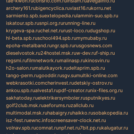
tae-kwon.ru
consrio.com.ru
insiam.ru
avegainfo.ru
archery161.ru
bigencyclica.ru
vlast16.ru
korru.net
sarmiento.spb.su
extelopedia.ru
lammin-suo.spb.ru
iskatour.spb.ru
snpi.org.ru
running-line.ru
krygeva-spa.ru
chel.net.ru
rust-loco.ru
dugshop.ru
hl-beta.spb.ru
school494.spb.ru
mymubaby.ru
epoha-metalband.ru
ngr.spb.ru
rusgosnews.com
dieselvostok.ru
24hostel.msk.ru
w-dev.ru
f-ship.ru
regsmi.ru
filmnetwork.ru
malinasp.ru
kinosvin.ru
h2o-salon.ru
malutkayork.ru
deltaprim.spb.ru
tango-perm.ru
gooddir.ru
sgv.su
multiki-online.com
webkrasotki.com
cherinvest.ru
detskiy-ostrov.ru
ankou.spb.ru
alvesta1.ru
pdf-creator.ru
nix-files.org.ru
sakhatoday.ru
elektrikersymboler.ru
sputnikyes.ru
golf2club.msk.ru
aeforums.ru
zallclub.ru
multimodal.msk.ru
habaigry.ru
haikko.ru
sobakopedia.ru
isz-fest.ru
ewnc.info
screensaver-clock.net.ru
volnav.spb.ru
comnat.ru
npf.net.ru
7bit.pp.ru
kalugatur.ru