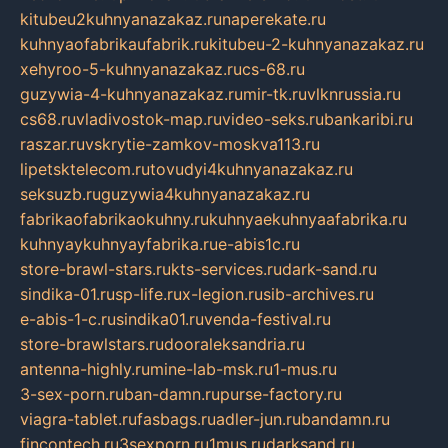
kitubeu2kuhnyanazakaz.ru
naperekate.ru
kuhnyaofabrikaufabrik.ru
kitubeu-2-kuhnyanazakaz.ru
xehyroo-5-kuhnyanazakaz.ru
cs-68.ru
guzywia-4-kuhnyanazakaz.ru
mir-tk.ru
vlknrussia.ru
cs68.ru
vladivostok-map.ru
video-seks.ru
bankaribi.ru
raszar.ru
vskrytie-zamkov-moskva113.ru
lipetsktelecom.ru
tovudyi4kuhnyanazakaz.ru
seksuzb.ru
guzywia4kuhnyanazakaz.ru
fabrikaofabrikaokuhny.ru
kuhnyaekuhnyaafabrika.ru
kuhnyaykuhnyayfabrika.ru
e-abis1c.ru
store-brawl-stars.ru
kts-services.ru
dark-sand.ru
sindika-01.ru
sp-life.ru
x-legion.ru
sib-archives.ru
e-abis-1-c.ru
sindika01.ru
venda-festival.ru
store-brawlstars.ru
dooraleksandria.ru
antenna-highly.ru
mine-lab-msk.ru
1-mus.ru
3-sex-porn.ru
ban-damn.ru
purse-factory.ru
viagra-tablet.ru
fasbags.ru
adler-jun.ru
bandamn.ru
fincontech.ru
3sexporn.ru
1mus.ru
darksand.ru