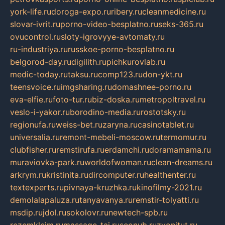
york-life.ru
doroga-expo.ru
ribery.ru
cleanmedicine.ru
slovar-ivrit.ru
porno-video-besplatno.ru
seks-365.ru
ovucontrol.ru
sloty-igrovyye-avtomaty.ru
ru-industriya.ru
russkoe-porno-besplatno.ru
belgorod-day.ru
digilith.ru
pichkurovlab.ru
medic-today.ru
taksu.ru
comp123.ru
don-ykt.ru
teensvoice.ru
imgsharing.ru
domashnee-porno.ru
eva-elfie.ru
foto-tur.ru
biz-doska.ru
metropoltravel.ru
veslo-i-yakor.ru
borodino-media.ru
rostotsky.ru
regionufa.ru
weiss-bet.ru
zaryna.ru
casinotablet.ru
universalia.ru
remont-mebeli-moscow.ru
termomur.ru
clubfisher.ru
remstirufa.ru
erdamchi.ru
doramamama.ru
muraviovka-park.ru
worldofwoman.ru
clean-dreams.ru
arkrym.ru
kristinita.ru
dircomputer.ru
healthenter.ru
textexperts.ru
pivnaya-kruzhka.ru
kinofilmy-2021.ru
demolalapaluza.ru
tanyavanya.ru
remstir-tolyatti.ru
msdip.ru
jdol.ru
sokolovr.ru
newtech-spb.ru