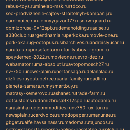
rebus-toys.ru
minelab-msk.ru
rtdco.ru
seo-prodvizhenie-sajtov-stroitelnyh-kompanij.ru
card-voice.ru
rulonnyygazon177.ru
snow-guard.ru
domizbrusa-9x12spb.ru
demaholding.ru
aalse.ru
a380club.ru
argentinamia.ru
perkoka.ru
movie-one.ru
perk-oka.ru
g-octopus.ru
sibarchives.ru
andreislyusar.ru
naruto-x.ru
pursefactory.ru
tor-lyubov-i-grom.ru
spayderhed-2022.ru
movieone.ru
evro-dez.ru
webamator.ru
ma-absolut1.ru
avtopomosch27.ru
nv-750.ru
news-plain.ru
nertansaga.ru
delanalad.ru
dizfiles.ru
youtubefree.ru
aria-family.ru
roadli.ru
planeta-samara.ru
mysmartbuy.ru
matrasy-kemerovo.ru
ashanet.ru
trade-farm.ru
dotcustoms.ru
domizbrusa9x12spb.ru
autodamp.ru
narasimha.ru
djcommodities.ru
nv750.ru
x-ton.ru
newsplain.ru
cardvoice.ru
modopaper.ru
manunae.ru
gbget.ru
alfeihavsalnassr.ru
madoma.ru
tajuncos.ru
petrovkasports.ru
porno-online-besplatno.ru
splclub.ru