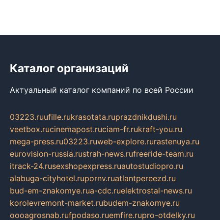
Каталог организаций
Актуальный каталог компаний по всей России
03223.ru
ufille.ru
krasotata.ru
prazdnikdushi.ru
veetbox.ru
cinemapost.ru
ciam-fr.ru
kraft-you.ru
mega-press.ru
03223.ru
web-explore.ru
rastenuya.ru
eurovision-russia.ru
strah-news.ru
freeride-team.ru
itrack-24.ru
sexshopexpress.ru
autostudiopro.ru
alabuga-cityhotel.ru
pornv.ru
atlantpereezd.ru
bud-em-znakomye.ru
a-cdc.ru
elektrostal-news.ru
korolevremont-market.ru
budem-znakomye.ru
oooagrosnab.ru
fpodaso.ru
emfire.ru
pro-otdelky.ru