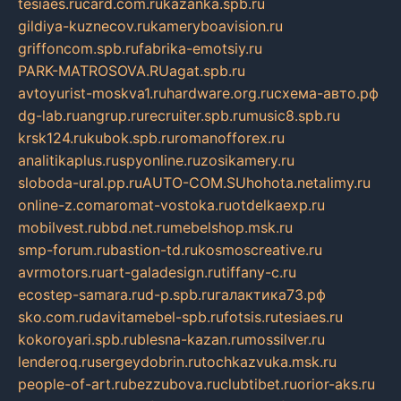
tesiaes.ru
card.com.ru
kazanka.spb.ru
gildiya-kuznecov.ru
kameryboavision.ru
griffoncom.spb.ru
fabrika-emotsiy.ru
PARK-MATROSOVA.RU
agat.spb.ru
avtoyurist-moskva1.ru
hardware.org.ru
схема-авто.рф
dg-lab.ru
angrup.ru
recruiter.spb.ru
music8.spb.ru
krsk124.ru
kubok.spb.ru
romanofforex.ru
analitikaplus.ru
spyonline.ru
zosikamery.ru
sloboda-ural.pp.ru
AUTO-COM.SU
hohota.net
alimy.ru
online-z.com
aromat-vostoka.ru
otdelkaexp.ru
mobilvest.ru
bbd.net.ru
mebelshop.msk.ru
smp-forum.ru
bastion-td.ru
kosmoscreative.ru
avrmotors.ru
art-galadesign.ru
tiffany-c.ru
ecostep-samara.ru
d-p.spb.ru
галактика73.рф
sko.com.ru
davitamebel-spb.ru
fotsis.ru
tesiaes.ru
kokoroyari.spb.ru
blesna-kazan.ru
mossilver.ru
lenderoq.ru
sergeydobrin.ru
tochkazvuka.msk.ru
people-of-art.ru
bezzubova.ru
clubtibet.ru
orior-aks.ru