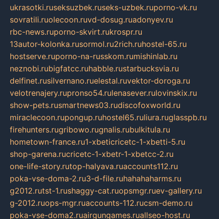
ukrasotki.ru
seksuzbek.ru
seks-uzbek.ru
porno-vk.ru
sovratili.ru
olecoon.ru
vd-dosug.ru
adonyev.ru
rbc-news.ru
porno-skvirt.ru
krospr.ru
13autor-kolonka.ru
sormol.ru
2rich.ru
hostel-65.ru
hostserve.ru
porno-na-russkom.ru
mishinlab.ru
neznobi.ru
bigfatcc.ru
habble.ru
starbucksvia.ru
delfinet.ru
silvernano.ru
elestal.ru
vektor-doroga.ru
velotrenajery.ru
pronso54.ru
lenasever.ru
lovinskix.ru
show-pets.ru
smartnews03.ru
discofoxworld.ru
miraclecoon.ru
pongup.ru
hostel65.ru
liura.ru
glasspb.ru
firehunters.ru
gribowo.ru
gnalis.ru
bulkitula.ru
hometown-france.ru
1-xbeticricetc-1-xbetti-5.ru
shop-garena.ru
cricetc-1-xbetr-1-xbetcc-2.ru
one-life-story.ru
top-halyava.ru
accounts112.ru
poka-vse-doma-2.ru
3-d-file.ru
hahahaharms.ru
g2012.ru
tst-1.ru
shaggy-cat.ru
opsmgr.ru
ev-gallery.ru
g-2012.ru
ops-mgr.ru
accounts-112.ru
csm-demo.ru
poka-vse-doma2.ru
airgungames.ru
allseo-host.ru