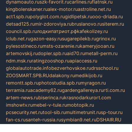
dynamoauto.ru
szk-favorit.ru
carlines.ru
flatnsk.ru
kingbolenskaner.ru
alex-motor.ru
astroline.net.ru
act1.spb.ru
polyglot.com.ru
gidlipetsk.ru
ooo-driada.ru
detsad125.ru
mir-zdoroviya.ru
bruslanovo.ru
siterem.ru
council.spb.ru
лодкипатриот.рф
kafekolizey.ru
iclub.net.ru
gazon-easy.ru
sugarepilekb.ru
grinox.ru
pylesostineco.ru
msts-ozarenie.ru
kameryjooan.ru
artemovskij.ru
dopler.spb.ru
aid70.ru
metall-perm.ru
ndm.msk.ru
ratingzooshop.ru
apiaccess.ru
globalautotrade.info
bezverhovskoe.ru
drsschool.ru
ZOOSMART.SPB.RU
dalakony.ru
medikijob.ru
remontt.spb.ru
photostudia.spb.ru
myragon.ru
terramia.ru
academy62.ru
gardengallereya.ru
rti.com.ru
artem-news.ru
biserinca.ru
krasnodarkurort.com
imshowtv.ru
mebel-v-tule.ru
mobtopik.ru
pcsecurity.net.ru
tool-sib.ru
multimetrunit.ru
sp-tour.ru
fan-cs.ru
santeh-russia.ru
symbian9.net.ru
DSHAIR.RU
tmmotors.spb.ru
xjocuricopii.com
musavtomat.msk.ru