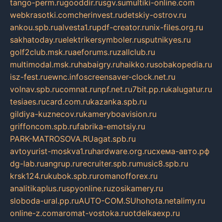
tango-perm.ru
gooddir.ru
sgv.su
multiki-online.com
webkrasotki.com
cherinvest.ru
detskiy-ostrov.ru
ankou.spb.ru
alvesta1.ru
pdf-creator.ru
nix-files.org.ru
sakhatoday.ru
elektrikersymboler.ru
sputnikyes.ru
golf2club.msk.ru
aeforums.ru
zallclub.ru
multimodal.msk.ru
habaigry.ru
haikko.ru
sobakopedia.ru
isz-fest.ru
ewnc.info
screensaver-clock.net.ru
volnav.spb.ru
comnat.ru
npf.net.ru
7bit.pp.ru
kalugatur.ru
tesiaes.ru
card.com.ru
kazanka.spb.ru
gildiya-kuznecov.ru
kameryboavision.ru
griffoncom.spb.ru
fabrika-emotsiy.ru
PARK-MATROSOVA.RU
agat.spb.ru
avtoyurist-moskva1.ru
hardware.org.ru
схема-авто.рф
dg-lab.ru
angrup.ru
recruiter.spb.ru
music8.spb.ru
krsk124.ru
kubok.spb.ru
romanofforex.ru
analitikaplus.ru
spyonline.ru
zosikamery.ru
sloboda-ural.pp.ru
AUTO-COM.SU
hohota.net
alimy.ru
online-z.com
aromat-vostoka.ru
otdelkaexp.ru