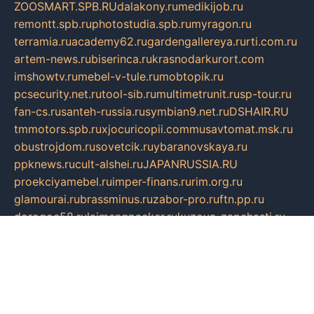
ZOOSMART.SPB.RU
dalakony.ru
medikijob.ru
remontt.spb.ru
photostudia.spb.ru
myragon.ru
terramia.ru
academy62.ru
gardengallereya.ru
rti.com.ru
artem-news.ru
biserinca.ru
krasnodarkurort.com
imshowtv.ru
mebel-v-tule.ru
mobtopik.ru
pcsecurity.net.ru
tool-sib.ru
multimetrunit.ru
sp-tour.ru
fan-cs.ru
santeh-russia.ru
symbian9.net.ru
DSHAIR.RU
tmmotors.spb.ru
xjocuricopii.com
musavtomat.msk.ru
obustrojdom.ru
sovetcik.ru
ybaranovskaya.ru
ppknews.ru
cult-alshei.ru
JAPANRUSSIA.RU
proekciyamebel.ru
imper-finans.ru
rim.org.ru
glamourai.ru
brassminus.ru
zabor-pro.ru
ftn.pp.ru
dorogoe58.ru
laimengpacker.ru
kuzova-zapchasti.ru
sageerp.ru
taxodrom.ru
dsrazvitie.ru
hardcity.net.ru
ratinghomegames.ru
topservice25.ru
gubernyan.ru
gtglasslined.ru
ii4.ru
tssport.spb.ru
andorra24.com
blackwallstreet.ru
oboimos.ru
optim-doors.com.ru
ikuch.ru
nycr.org.ru
npa21.ru
vremya-ch.spb.ru