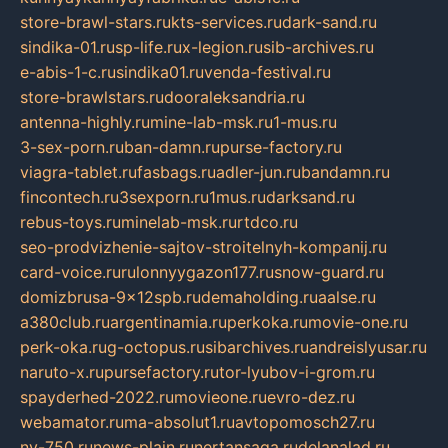
store-brawl-stars.ru
kts-services.ru
dark-sand.ru
sindika-01.ru
sp-life.ru
x-legion.ru
sib-archives.ru
e-abis-1-c.ru
sindika01.ru
venda-festival.ru
store-brawlstars.ru
dooraleksandria.ru
antenna-highly.ru
mine-lab-msk.ru
1-mus.ru
3-sex-porn.ru
ban-damn.ru
purse-factory.ru
viagra-tablet.ru
fasbags.ru
adler-jun.ru
bandamn.ru
fincontech.ru
3sexporn.ru
1mus.ru
darksand.ru
rebus-toys.ru
minelab-msk.ru
rtdco.ru
seo-prodvizhenie-sajtov-stroitelnyh-kompanij.ru
card-voice.ru
rulonnyygazon177.ru
snow-guard.ru
domizbrusa-9x12spb.ru
demaholding.ru
aalse.ru
a380club.ru
argentinamia.ru
perkoka.ru
movie-one.ru
perk-oka.ru
g-octopus.ru
sibarchives.ru
andreislyusar.ru
naruto-x.ru
pursefactory.ru
tor-lyubov-i-grom.ru
spayderhed-2022.ru
movieone.ru
evro-dez.ru
webamator.ru
ma-absolut1.ru
avtopomosch27.ru
nv-750.ru
news-plain.ru
nertansaga.ru
delanalad.ru