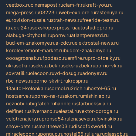
veetbox.ru
cinemapost.ru
ciam-fr.ru
kraft-you.ru
mega-press.ru
03223.ru
web-explore.ru
rastenuya.ru
eurovision-russia.ru
strah-news.ru
freeride-team.ru
itrack-24.ru
sexshopexpress.ru
autostudiopro.ru
alabuga-cityhotel.ru
pornv.ru
atlantpereezd.ru
bud-em-znakomye.ru
a-cdc.ru
elektrostal-news.ru
korolevremont-market.ru
budem-znakomye.ru
oooagrosnab.ru
fpodaso.ru
emfire.ru
pro-otdelky.ru
ukrasotki.ru
seksuzbek.ru
seks-uzbek.ru
porno-vk.ru
sovratili.ru
olecoon.ru
vd-dosug.ru
adonyev.ru
rbc-news.ru
porno-skvirt.ru
krospr.ru
13autor-kolonka.ru
sormol.ru
2rich.ru
hostel-65.ru
hostserve.ru
porno-na-russkom.ru
mishinlab.ru
neznobi.ru
bigfatcc.ru
habble.ru
starbucksvia.ru
delfinet.ru
silvernano.ru
elestal.ru
vektor-doroga.ru
velotrenajery.ru
pronso54.ru
lenasever.ru
lovinskix.ru
show-pets.ru
smartnews03.ru
discofoxworld.ru
miraclecoon.ru
pongup.ru
hostel65.ru
liura.ru
glasspb.ru