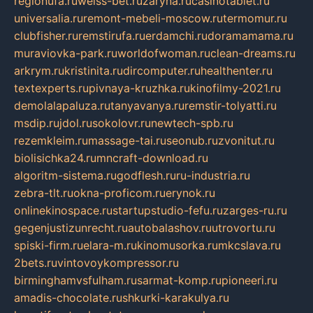
regionufa.ru
weiss-bet.ru
zaryna.ru
casinotablet.ru
universalia.ru
remont-mebeli-moscow.ru
termomur.ru
clubfisher.ru
remstirufa.ru
erdamchi.ru
doramamama.ru
muraviovka-park.ru
worldofwoman.ru
clean-dreams.ru
arkrym.ru
kristinita.ru
dircomputer.ru
healthenter.ru
textexperts.ru
pivnaya-kruzhka.ru
kinofilmy-2021.ru
demolalapaluza.ru
tanyavanya.ru
remstir-tolyatti.ru
msdip.ru
jdol.ru
sokolovr.ru
newtech-spb.ru
rezemkleim.ru
massage-tai.ru
seonub.ru
zvonitut.ru
biolisichka24.ru
mncraft-download.ru
algoritm-sistema.ru
godflesh.ru
ru-industria.ru
zebra-tlt.ru
okna-proficom.ru
erynok.ru
onlinekinospace.ru
startupstudio-fefu.ru
zarges-ru.ru
gegenjustizunrecht.ru
autobalashov.ru
utrovortu.ru
spiski-firm.ru
elara-m.ru
kinomusorka.ru
mkcslava.ru
2bets.ru
vintovoykompressor.ru
birminghamvsfulham.ru
sarmat-komp.ru
pioneeri.ru
amadis-chocolate.ru
shkurki-karakulya.ru