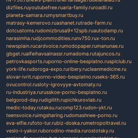
dizfiles.ru
youtubefree.ru
aria-family.ru
roadli.ru
planeta-samara.ru
mysmartbuy.ru
matrasy-kemerovo.ru
ashanet.ru
trade-farm.ru
dotcustoms.ru
domizbrusa9x12spb.ru
autodamp.ru
narasimha.ru
djcommodities.ru
nv750.ru
x-ton.ru
newsplain.ru
cardvoice.ru
modopaper.ru
manunae.ru
gbget.ru
alfeihavsalnassr.ru
madoma.ru
tajuncos.ru
petrovkasports.ru
porno-online-besplatno.ru
splclub.ru
york-life.ru
doroga-expo.ru
ribery.ru
cleanmedicine.ru
slovar-ivrit.ru
porno-video-besplatno.ru
seks-365.ru
ovucontrol.ru
sloty-igrovyye-avtomaty.ru
ru-industriya.ru
russkoe-porno-besplatno.ru
belgorod-day.ru
digilith.ru
pichkurovlab.ru
medic-today.ru
taksu.ru
comp123.ru
don-ykt.ru
teensvoice.ru
imgsharing.ru
domashnee-porno.ru
eva-elfie.ru
foto-tur.ru
biz-doska.ru
metropoltravel.ru
veslo-i-yakor.ru
borodino-media.ru
rostotsky.ru