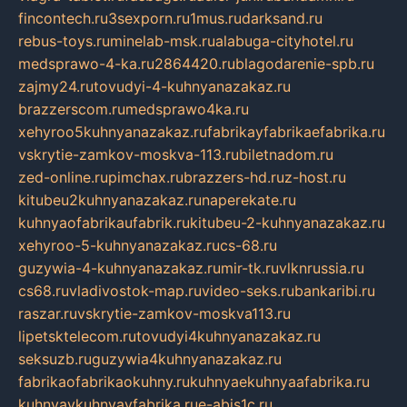
fincontech.ru
3sexporn.ru
1mus.ru
darksand.ru
rebus-toys.ru
minelab-msk.ru
alabuga-cityhotel.ru
medsprawo-4-ka.ru
2864420.ru
blagodarenie-spb.ru
zajmy24.ru
tovudyi-4-kuhnyanazakaz.ru
brazzerscom.ru
medsprawo4ka.ru
xehyroo5kuhnyanazakaz.ru
fabrikayfabrikaefabrika.ru
vskrytie-zamkov-moskva-113.ru
biletnadom.ru
zed-online.ru
pimchax.ru
brazzers-hd.ru
z-host.ru
kitubeu2kuhnyanazakaz.ru
naperekate.ru
kuhnyaofabrikaufabrik.ru
kitubeu-2-kuhnyanazakaz.ru
xehyroo-5-kuhnyanazakaz.ru
cs-68.ru
guzywia-4-kuhnyanazakaz.ru
mir-tk.ru
vlknrussia.ru
cs68.ru
vladivostok-map.ru
video-seks.ru
bankaribi.ru
raszar.ru
vskrytie-zamkov-moskva113.ru
lipetsktelecom.ru
tovudyi4kuhnyanazakaz.ru
seksuzb.ru
guzywia4kuhnyanazakaz.ru
fabrikaofabrikaokuhny.ru
kuhnyaekuhnyaafabrika.ru
kuhnyaykuhnyayfabrika.ru
e-abis1c.ru