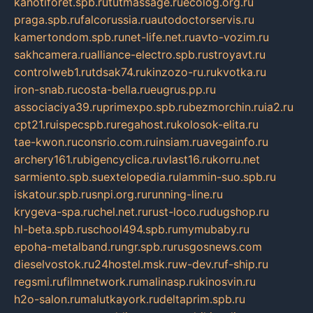
kanotiforet.spb.ru
tutmassage.ru
ecolog.org.ru
praga.spb.ru
falcorussia.ru
autodoctorservis.ru
kamertondom.spb.ru
net-life.net.ru
avto-vozim.ru
sakhcamera.ru
alliance-electro.spb.ru
stroyavt.ru
controlweb1.ru
tdsak74.ru
kinzozo-ru.ru
kvotka.ru
iron-snab.ru
costa-bella.ru
eugrus.pp.ru
associaciya39.ru
primexpo.spb.ru
bezmorchin.ru
ia2.ru
cpt21.ru
ispecspb.ru
regahost.ru
kolosok-elita.ru
tae-kwon.ru
consrio.com.ru
insiam.ru
avegainfo.ru
archery161.ru
bigencyclica.ru
vlast16.ru
korru.net
sarmiento.spb.su
extelopedia.ru
lammin-suo.spb.ru
iskatour.spb.ru
snpi.org.ru
running-line.ru
krygeva-spa.ru
chel.net.ru
rust-loco.ru
dugshop.ru
hl-beta.spb.ru
school494.spb.ru
mymubaby.ru
epoha-metalband.ru
ngr.spb.ru
rusgosnews.com
dieselvostok.ru
24hostel.msk.ru
w-dev.ru
f-ship.ru
regsmi.ru
filmnetwork.ru
malinasp.ru
kinosvin.ru
h2o-salon.ru
malutkayork.ru
deltaprim.spb.ru