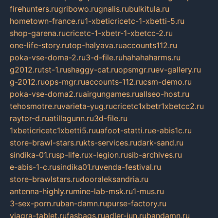
firehunters.ru
gribowo.ru
gnalis.ru
bulkitula.ru
hometown-france.ru
1-xbeticricetc-1-xbetti-5.ru
shop-garena.ru
cricetc-1-xbetr-1-xbetcc-2.ru
one-life-story.ru
top-halyava.ru
accounts112.ru
poka-vse-doma-2.ru
3-d-file.ru
hahahaharms.ru
g2012.ru
tst-1.ru
shaggy-cat.ru
opsmgr.ru
ev-gallery.ru
g-2012.ru
ops-mgr.ru
accounts-112.ru
csm-demo.ru
poka-vse-doma2.ru
airgungames.ru
allseo-host.ru
tehosmotre.ru
varieta-yug.ru
cricetc1xbetr1xbetcc2.ru
raytor-d.ru
atillagunn.ru
3d-file.ru
1xbeticricetc1xbetti5.ru
uafoot-statti.ru
e-abis1c.ru
store-brawl-stars.ru
kts-services.ru
dark-sand.ru
sindika-01.ru
sp-life.ru
x-legion.ru
sib-archives.ru
e-abis-1-c.ru
sindika01.ru
venda-festival.ru
store-brawlstars.ru
dooraleksandria.ru
antenna-highly.ru
mine-lab-msk.ru
1-mus.ru
3-sex-porn.ru
ban-damn.ru
purse-factory.ru
viagra-tablet.ru
fasbags.ru
adler-jun.ru
bandamn.ru