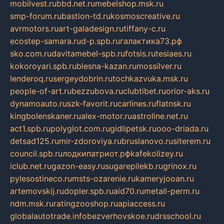
mobilvest.ru
bbd.net.ru
mebelshop.msk.ru
smp-forum.ru
bastion-td.ru
kosmoscreative.ru
avrmotors.ru
art-galadesign.ru
tiffany-c.ru
ecostep-samara.ru
d-p.spb.ru
галактика73.рф
sko.com.ru
davitamebel-spb.ru
fotsis.ru
tesiaes.ru
kokoroyari.spb.ru
blesna-kazan.ru
mossilver.ru
lenderoq.ru
sergeydobrin.ru
tochkazvuka.msk.ru
people-of-art.ru
bezzubova.ru
clubtibet.ru
orior-aks.ru
dynamoauto.ru
szk-favorit.ru
carlines.ru
flatnsk.ru
kingbolenskaner.ru
alex-motor.ru
astroline.net.ru
act1.spb.ru
polyglot.com.ru
gidlipetsk.ru
ooo-driada.ru
detsad125.ru
mir-zdoroviya.ru
bruslanovo.ru
siterem.ru
council.spb.ru
лодкипатриот.рф
kafekolizey.ru
iclub.net.ru
gazon-easy.ru
sugarepilekb.ru
grinox.ru
pylesostineco.ru
msts-ozarenie.ru
kameryjooan.ru
artemovskij.ru
dopler.spb.ru
aid70.ru
metall-perm.ru
ndm.msk.ru
ratingzooshop.ru
apiaccess.ru
globalautotrade.info
bezverhovskoe.ru
drsschool.ru