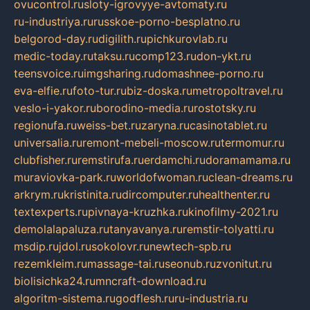
ovucontrol.ru
sloty-igrovyye-avtomaty.ru
ru-industriya.ru
russkoe-porno-besplatno.ru
belgorod-day.ru
digilith.ru
pichkurovlab.ru
medic-today.ru
taksu.ru
comp123.ru
don-ykt.ru
teensvoice.ru
imgsharing.ru
domashnee-porno.ru
eva-elfie.ru
foto-tur.ru
biz-doska.ru
metropoltravel.ru
veslo-i-yakor.ru
borodino-media.ru
rostotsky.ru
regionufa.ru
weiss-bet.ru
zaryna.ru
casinotablet.ru
universalia.ru
remont-mebeli-moscow.ru
termomur.ru
clubfisher.ru
remstirufa.ru
erdamchi.ru
doramamama.ru
muraviovka-park.ru
worldofwoman.ru
clean-dreams.ru
arkrym.ru
kristinita.ru
dircomputer.ru
healthenter.ru
textexperts.ru
pivnaya-kruzhka.ru
kinofilmy-2021.ru
demolalapaluza.ru
tanyavanya.ru
remstir-tolyatti.ru
msdip.ru
jdol.ru
sokolovr.ru
newtech-spb.ru
rezemkleim.ru
massage-tai.ru
seonub.ru
zvonitut.ru
biolisichka24.ru
mncraft-download.ru
algoritm-sistema.ru
godflesh.ru
ru-industria.ru