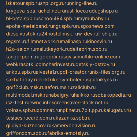
iskatour.spb.ru
snpi.org.ru
running-line.ru
krygeva-spa.ru
chel.net.ru
rust-loco.ru
dugshop.ru
hl-beta.spb.ru
school494.spb.ru
mymubaby.ru
epoha-metalband.ru
ngr.spb.ru
rusgosnews.com
dieselvostok.ru
24hostel.msk.ru
w-dev.ru
f-ship.ru
regsmi.ru
filmnetwork.ru
malinasp.ru
kinosvin.ru
h2o-salon.ru
malutkayork.ru
deltaprim.spb.ru
tango-perm.ru
gooddir.ru
sgv.su
multiki-online.com
webkrasotki.com
cherinvest.ru
detskiy-ostrov.ru
ankou.spb.ru
alvesta1.ru
pdf-creator.ru
nix-files.org.ru
sakhatoday.ru
elektrikersymboler.ru
sputnikyes.ru
golf2club.msk.ru
aeforums.ru
zallclub.ru
multimodal.msk.ru
habaigry.ru
haikko.ru
sobakopedia.ru
isz-fest.ru
ewnc.info
screensaver-clock.net.ru
volnav.spb.ru
comnat.ru
npf.net.ru
7bit.pp.ru
kalugatur.ru
tesiaes.ru
card.com.ru
kazanka.spb.ru
gildiya-kuznecov.ru
kameryboavision.ru
griffoncom.spb.ru
fabrika-emotsiy.ru