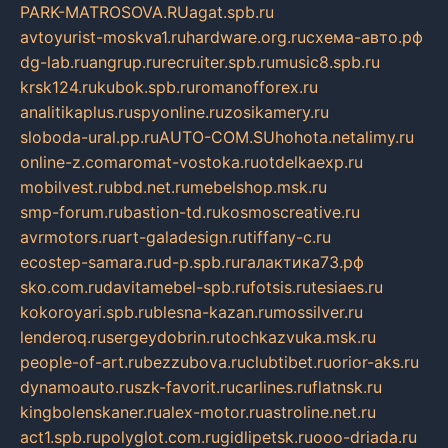
PARK-MATROSOVA.RU
agat.spb.ru
avtoyurist-moskva1.ru
hardware.org.ru
схема-авто.рф
dg-lab.ru
angrup.ru
recruiter.spb.ru
music8.spb.ru
krsk124.ru
kubok.spb.ru
romanofforex.ru
analitikaplus.ru
spyonline.ru
zosikamery.ru
sloboda-ural.pp.ru
AUTO-COM.SU
hohota.net
alimy.ru
online-z.com
aromat-vostoka.ru
otdelkaexp.ru
mobilvest.ru
bbd.net.ru
mebelshop.msk.ru
smp-forum.ru
bastion-td.ru
kosmoscreative.ru
avrmotors.ru
art-galadesign.ru
tiffany-c.ru
ecostep-samara.ru
d-p.spb.ru
галактика73.рф
sko.com.ru
davitamebel-spb.ru
fotsis.ru
tesiaes.ru
kokoroyari.spb.ru
blesna-kazan.ru
mossilver.ru
lenderoq.ru
sergeydobrin.ru
tochkazvuka.msk.ru
people-of-art.ru
bezzubova.ru
clubtibet.ru
orior-aks.ru
dynamoauto.ru
szk-favorit.ru
carlines.ru
flatnsk.ru
kingbolenskaner.ru
alex-motor.ru
astroline.net.ru
act1.spb.ru
polyglot.com.ru
gidlipetsk.ru
ooo-driada.ru