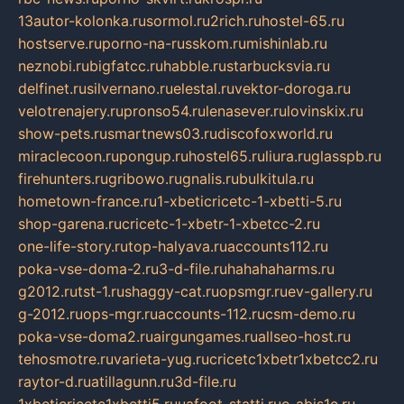
13autor-kolonka.ru
sormol.ru
2rich.ru
hostel-65.ru
hostserve.ru
porno-na-russkom.ru
mishinlab.ru
neznobi.ru
bigfatcc.ru
habble.ru
starbucksvia.ru
delfinet.ru
silvernano.ru
elestal.ru
vektor-doroga.ru
velotrenajery.ru
pronso54.ru
lenasever.ru
lovinskix.ru
show-pets.ru
smartnews03.ru
discofoxworld.ru
miraclecoon.ru
pongup.ru
hostel65.ru
liura.ru
glasspb.ru
firehunters.ru
gribowo.ru
gnalis.ru
bulkitula.ru
hometown-france.ru
1-xbeticricetc-1-xbetti-5.ru
shop-garena.ru
cricetc-1-xbetr-1-xbetcc-2.ru
one-life-story.ru
top-halyava.ru
accounts112.ru
poka-vse-doma-2.ru
3-d-file.ru
hahahaharms.ru
g2012.ru
tst-1.ru
shaggy-cat.ru
opsmgr.ru
ev-gallery.ru
g-2012.ru
ops-mgr.ru
accounts-112.ru
csm-demo.ru
poka-vse-doma2.ru
airgungames.ru
allseo-host.ru
tehosmotre.ru
varieta-yug.ru
cricetc1xbetr1xbetcc2.ru
raytor-d.ru
atillagunn.ru
3d-file.ru