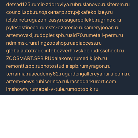
detsad125.ru
mir-zdoroviya.ru
bruslanovo.ru
siterem.ru
council.spb.ru
лодкипатриот.рф
kafekolizey.ru
iclub.net.ru
gazon-easy.ru
sugarepilekb.ru
grinox.ru
pylesostineco.ru
msts-ozarenie.ru
kameryjooan.ru
artemovskij.ru
dopler.spb.ru
aid70.ru
metall-perm.ru
ndm.msk.ru
ratingzooshop.ru
apiaccess.ru
globalautotrade.info
bezverhovskoe.ru
drsschool.ru
ZOOSMART.SPB.RU
dalakony.ru
medikijob.ru
remontt.spb.ru
photostudia.spb.ru
myragon.ru
terramia.ru
academy62.ru
gardengallereya.ru
rti.com.ru
artem-news.ru
biserinca.ru
krasnodarkurort.com
imshowtv.ru
mebel-v-tule.ru
mobtopik.ru
pcsecurity.net.ru
tool-sib.ru
multimetrunit.ru
sp-tour.ru
fan-cs.ru
santeh-russia.ru
symbian9.net.ru
DSHAIR.RU
tmmotors.spb.ru
xjocuricopii.com
musavtomat.msk.ru
obustrojdom.ru
sovetcik.ru
ybaranovskaya.ru
ppknews.ru
cult-alshei.ru
JAPANRUSSIA.RU
proekciyamebel.ru
imper-finans.ru
rim.org.ru