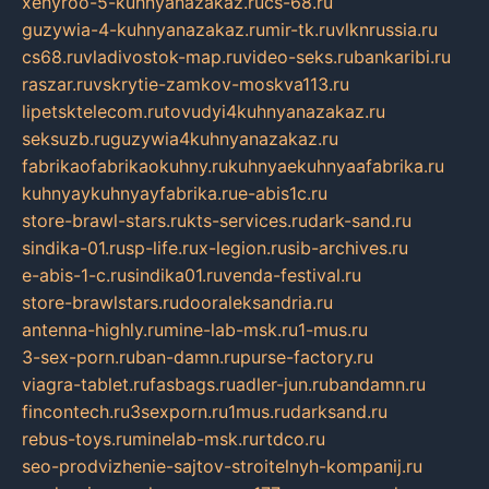
xehyroo-5-kuhnyanazakaz.ru
cs-68.ru
guzywia-4-kuhnyanazakaz.ru
mir-tk.ru
vlknrussia.ru
cs68.ru
vladivostok-map.ru
video-seks.ru
bankaribi.ru
raszar.ru
vskrytie-zamkov-moskva113.ru
lipetsktelecom.ru
tovudyi4kuhnyanazakaz.ru
seksuzb.ru
guzywia4kuhnyanazakaz.ru
fabrikaofabrikaokuhny.ru
kuhnyaekuhnyaafabrika.ru
kuhnyaykuhnyayfabrika.ru
e-abis1c.ru
store-brawl-stars.ru
kts-services.ru
dark-sand.ru
sindika-01.ru
sp-life.ru
x-legion.ru
sib-archives.ru
e-abis-1-c.ru
sindika01.ru
venda-festival.ru
store-brawlstars.ru
dooraleksandria.ru
antenna-highly.ru
mine-lab-msk.ru
1-mus.ru
3-sex-porn.ru
ban-damn.ru
purse-factory.ru
viagra-tablet.ru
fasbags.ru
adler-jun.ru
bandamn.ru
fincontech.ru
3sexporn.ru
1mus.ru
darksand.ru
rebus-toys.ru
minelab-msk.ru
rtdco.ru
seo-prodvizhenie-sajtov-stroitelnyh-kompanij.ru