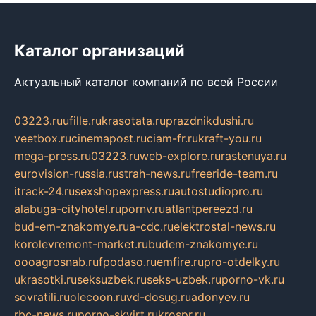
Каталог организаций
Актуальный каталог компаний по всей России
03223.ru
ufille.ru
krasotata.ru
prazdnikdushi.ru
veetbox.ru
cinemapost.ru
ciam-fr.ru
kraft-you.ru
mega-press.ru
03223.ru
web-explore.ru
rastenuya.ru
eurovision-russia.ru
strah-news.ru
freeride-team.ru
itrack-24.ru
sexshopexpress.ru
autostudiopro.ru
alabuga-cityhotel.ru
pornv.ru
atlantpereezd.ru
bud-em-znakomye.ru
a-cdc.ru
elektrostal-news.ru
korolevremont-market.ru
budem-znakomye.ru
oooagrosnab.ru
fpodaso.ru
emfire.ru
pro-otdelky.ru
ukrasotki.ru
seksuzbek.ru
seks-uzbek.ru
porno-vk.ru
sovratili.ru
olecoon.ru
vd-dosug.ru
adonyev.ru
rbc-news.ru
porno-skvirt.ru
krospr.ru