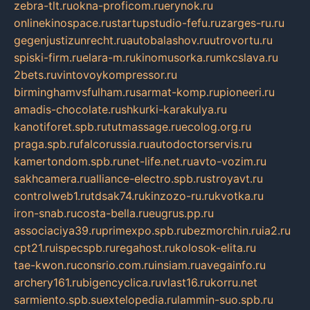
zebra-tlt.ru
okna-proficom.ru
erynok.ru
onlinekinospace.ru
startupstudio-fefu.ru
zarges-ru.ru
gegenjustizunrecht.ru
autobalashov.ru
utrovortu.ru
spiski-firm.ru
elara-m.ru
kinomusorka.ru
mkcslava.ru
2bets.ru
vintovoykompressor.ru
birminghamvsfulham.ru
sarmat-komp.ru
pioneeri.ru
amadis-chocolate.ru
shkurki-karakulya.ru
kanotiforet.spb.ru
tutmassage.ru
ecolog.org.ru
praga.spb.ru
falcorussia.ru
autodoctorservis.ru
kamertondom.spb.ru
net-life.net.ru
avto-vozim.ru
sakhcamera.ru
alliance-electro.spb.ru
stroyavt.ru
controlweb1.ru
tdsak74.ru
kinzozo-ru.ru
kvotka.ru
iron-snab.ru
costa-bella.ru
eugrus.pp.ru
associaciya39.ru
primexpo.spb.ru
bezmorchin.ru
ia2.ru
cpt21.ru
ispecspb.ru
regahost.ru
kolosok-elita.ru
tae-kwon.ru
consrio.com.ru
insiam.ru
avegainfo.ru
archery161.ru
bigencyclica.ru
vlast16.ru
korru.net
sarmiento.spb.su
extelopedia.ru
lammin-suo.spb.ru