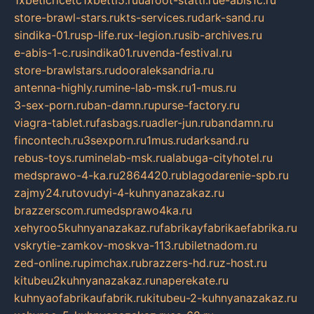
1xbeticricetc1xbetti5.ru
uafoot-statti.ru
e-abis1c.ru
store-brawl-stars.ru
kts-services.ru
dark-sand.ru
sindika-01.ru
sp-life.ru
x-legion.ru
sib-archives.ru
e-abis-1-c.ru
sindika01.ru
venda-festival.ru
store-brawlstars.ru
dooraleksandria.ru
antenna-highly.ru
mine-lab-msk.ru
1-mus.ru
3-sex-porn.ru
ban-damn.ru
purse-factory.ru
viagra-tablet.ru
fasbags.ru
adler-jun.ru
bandamn.ru
fincontech.ru
3sexporn.ru
1mus.ru
darksand.ru
rebus-toys.ru
minelab-msk.ru
alabuga-cityhotel.ru
medsprawo-4-ka.ru
2864420.ru
blagodarenie-spb.ru
zajmy24.ru
tovudyi-4-kuhnyanazakaz.ru
brazzerscom.ru
medsprawo4ka.ru
xehyroo5kuhnyanazakaz.ru
fabrikayfabrikaefabrika.ru
vskrytie-zamkov-moskva-113.ru
biletnadom.ru
zed-online.ru
pimchax.ru
brazzers-hd.ru
z-host.ru
kitubeu2kuhnyanazakaz.ru
naperekate.ru
kuhnyaofabrikaufabrik.ru
kitubeu-2-kuhnyanazakaz.ru