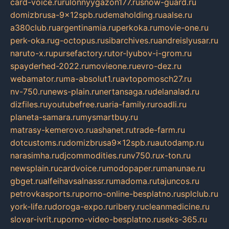
card-voice.ru
rulonnyygazon177.ru
snow-guard.ru
domizbrusa-9x12spb.ru
demaholding.ru
aalse.ru
a380club.ru
argentinamia.ru
perkoka.ru
movie-one.ru
perk-oka.ru
g-octopus.ru
sibarchives.ru
andreislyusar.ru
naruto-x.ru
pursefactory.ru
tor-lyubov-i-grom.ru
spayderhed-2022.ru
movieone.ru
evro-dez.ru
webamator.ru
ma-absolut1.ru
avtopomosch27.ru
nv-750.ru
news-plain.ru
nertansaga.ru
delanalad.ru
dizfiles.ru
youtubefree.ru
aria-family.ru
roadli.ru
planeta-samara.ru
mysmartbuy.ru
matrasy-kemerovo.ru
ashanet.ru
trade-farm.ru
dotcustoms.ru
domizbrusa9x12spb.ru
autodamp.ru
narasimha.ru
djcommodities.ru
nv750.ru
x-ton.ru
newsplain.ru
cardvoice.ru
modopaper.ru
manunae.ru
gbget.ru
alfeihavsalnassr.ru
madoma.ru
tajuncos.ru
petrovkasports.ru
porno-online-besplatno.ru
splclub.ru
york-life.ru
doroga-expo.ru
ribery.ru
cleanmedicine.ru
slovar-ivrit.ru
porno-video-besplatno.ru
seks-365.ru