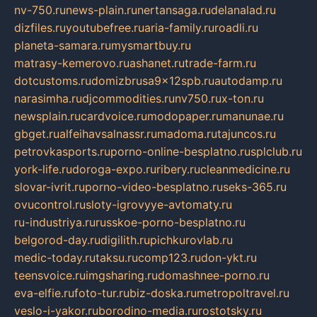
nv-750.ru
news-plain.ru
nertansaga.ru
delanalad.ru
dizfiles.ru
youtubefree.ru
aria-family.ru
roadli.ru
planeta-samara.ru
mysmartbuy.ru
matrasy-kemerovo.ru
ashanet.ru
trade-farm.ru
dotcustoms.ru
domizbrusa9x12spb.ru
autodamp.ru
narasimha.ru
djcommodities.ru
nv750.ru
x-ton.ru
newsplain.ru
cardvoice.ru
modopaper.ru
manunae.ru
gbget.ru
alfeihavsalnassr.ru
madoma.ru
tajuncos.ru
petrovkasports.ru
porno-online-besplatno.ru
splclub.ru
york-life.ru
doroga-expo.ru
ribery.ru
cleanmedicine.ru
slovar-ivrit.ru
porno-video-besplatno.ru
seks-365.ru
ovucontrol.ru
sloty-igrovyye-avtomaty.ru
ru-industriya.ru
russkoe-porno-besplatno.ru
belgorod-day.ru
digilith.ru
pichkurovlab.ru
medic-today.ru
taksu.ru
comp123.ru
don-ykt.ru
teensvoice.ru
imgsharing.ru
domashnee-porno.ru
eva-elfie.ru
foto-tur.ru
biz-doska.ru
metropoltravel.ru
veslo-i-yakor.ru
borodino-media.ru
rostotsky.ru