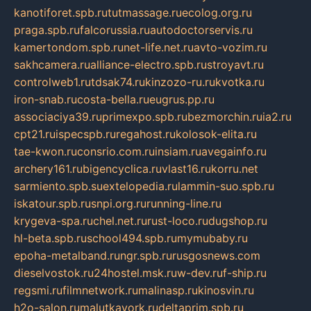
kanotiforet.spb.ru
tutmassage.ru
ecolog.org.ru
praga.spb.ru
falcorussia.ru
autodoctorservis.ru
kamertondom.spb.ru
net-life.net.ru
avto-vozim.ru
sakhcamera.ru
alliance-electro.spb.ru
stroyavt.ru
controlweb1.ru
tdsak74.ru
kinzozo-ru.ru
kvotka.ru
iron-snab.ru
costa-bella.ru
eugrus.pp.ru
associaciya39.ru
primexpo.spb.ru
bezmorchin.ru
ia2.ru
cpt21.ru
ispecspb.ru
regahost.ru
kolosok-elita.ru
tae-kwon.ru
consrio.com.ru
insiam.ru
avegainfo.ru
archery161.ru
bigencyclica.ru
vlast16.ru
korru.net
sarmiento.spb.su
extelopedia.ru
lammin-suo.spb.ru
iskatour.spb.ru
snpi.org.ru
running-line.ru
krygeva-spa.ru
chel.net.ru
rust-loco.ru
dugshop.ru
hl-beta.spb.ru
school494.spb.ru
mymubaby.ru
epoha-metalband.ru
ngr.spb.ru
rusgosnews.com
dieselvostok.ru
24hostel.msk.ru
w-dev.ru
f-ship.ru
regsmi.ru
filmnetwork.ru
malinasp.ru
kinosvin.ru
h2o-salon.ru
malutkayork.ru
deltaprim.spb.ru