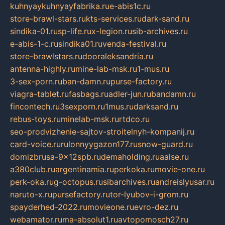
kuhnyaykuhnyayfabrika.ru
e-abis1c.ru
store-brawl-stars.ru
kts-services.ru
dark-sand.ru
sindika-01.ru
sp-life.ru
x-legion.ru
sib-archives.ru
e-abis-1-c.ru
sindika01.ru
venda-festival.ru
store-brawlstars.ru
dooraleksandria.ru
antenna-highly.ru
mine-lab-msk.ru
1-mus.ru
3-sex-porn.ru
ban-damn.ru
purse-factory.ru
viagra-tablet.ru
fasbags.ru
adler-jun.ru
bandamn.ru
fincontech.ru
3sexporn.ru
1mus.ru
darksand.ru
rebus-toys.ru
minelab-msk.ru
rtdco.ru
seo-prodvizhenie-sajtov-stroitelnyh-kompanij.ru
card-voice.ru
rulonnyygazon177.ru
snow-guard.ru
domizbrusa-9x12spb.ru
demaholding.ru
aalse.ru
a380club.ru
argentinamia.ru
perkoka.ru
movie-one.ru
perk-oka.ru
g-octopus.ru
sibarchives.ru
andreislyusar.ru
naruto-x.ru
pursefactory.ru
tor-lyubov-i-grom.ru
spayderhed-2022.ru
movieone.ru
evro-dez.ru
webamator.ru
ma-absolut1.ru
avtopomosch27.ru