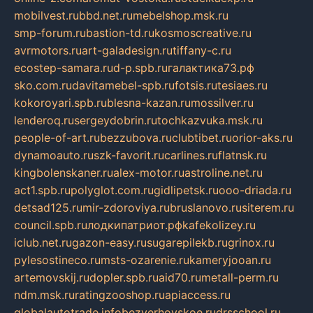
mobilvest.ru
bbd.net.ru
mebelshop.msk.ru
smp-forum.ru
bastion-td.ru
kosmoscreative.ru
avrmotors.ru
art-galadesign.ru
tiffany-c.ru
ecostep-samara.ru
d-p.spb.ru
галактика73.рф
sko.com.ru
davitamebel-spb.ru
fotsis.ru
tesiaes.ru
kokoroyari.spb.ru
blesna-kazan.ru
mossilver.ru
lenderoq.ru
sergeydobrin.ru
tochkazvuka.msk.ru
people-of-art.ru
bezzubova.ru
clubtibet.ru
orior-aks.ru
dynamoauto.ru
szk-favorit.ru
carlines.ru
flatnsk.ru
kingbolenskaner.ru
alex-motor.ru
astroline.net.ru
act1.spb.ru
polyglot.com.ru
gidlipetsk.ru
ooo-driada.ru
detsad125.ru
mir-zdoroviya.ru
bruslanovo.ru
siterem.ru
council.spb.ru
лодкипатриот.рф
kafekolizey.ru
iclub.net.ru
gazon-easy.ru
sugarepilekb.ru
grinox.ru
pylesostineco.ru
msts-ozarenie.ru
kameryjooan.ru
artemovskij.ru
dopler.spb.ru
aid70.ru
metall-perm.ru
ndm.msk.ru
ratingzooshop.ru
apiaccess.ru
globalautotrade.info
bezverhovskoe.ru
drsschool.ru