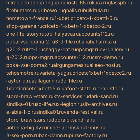
miraclecoon.ru
pongup.ru
hostel65.ru
liura.ru
glasspb.ru
firehunters.ru
gribowo.ru
gnalis.ru
bulkitula.ru
hometown-france.ru
1-xbeticricetc-1-xbetti-5.ru
shop-garena.ru
cricetc-1-xbetr-1-xbetcc-2.ru
one-life-story.ru
top-halyava.ru
accounts112.ru
poka-vse-doma-2.ru
3-d-file.ru
hahahaharms.ru
g2012.ru
tst-1.ru
shaggy-cat.ru
opsmgr.ru
ev-gallery.ru
g-2012.ru
ops-mgr.ru
accounts-112.ru
csm-demo.ru
poka-vse-doma2.ru
airgungames.ru
allseo-host.ru
tehosmotre.ru
varieta-yug.ru
cricetc1xbetr1xbetcc2.ru
raytor-d.ru
atillagunn.ru
3d-file.ru
1xbeticricetc1xbetti5.ru
uafoot-statti.ru
e-abis1c.ru
store-brawl-stars.ru
kts-services.ru
dark-sand.ru
sindika-01.ru
sp-life.ru
x-legion.ru
sib-archives.ru
e-abis-1-c.ru
sindika01.ru
venda-festival.ru
store-brawlstars.ru
dooraleksandria.ru
antenna-highly.ru
mine-lab-msk.ru
1-mus.ru
3-sex-porn.ru
ban-damn.ru
purse-factory.ru