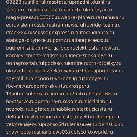
03223.ru
ufille.ru
krasotata.ru
prazdnikdushi.ru
veetbox.ru
cinemapost.ru
ciam-fr.ru
kraft-you.ru
mega-press.ru
03223.ru
web-explore.ru
rastenuya.ru
eurovision-russia.ru
strah-news.ru
freeride-team.ru
itrack-24.ru
sexshopexpress.ru
autostudiopro.ru
alabuga-cityhotel.ru
pornv.ru
atlantpereezd.ru
bud-em-znakomye.ru
a-cdc.ru
elektrostal-news.ru
korolevremont-market.ru
budem-znakomye.ru
oooagrosnab.ru
fpodaso.ru
emfire.ru
pro-otdelky.ru
ukrasotki.ru
seksuzbek.ru
seks-uzbek.ru
porno-vk.ru
sovratili.ru
olecoon.ru
vd-dosug.ru
adonyev.ru
rbc-news.ru
porno-skvirt.ru
krospr.ru
13autor-kolonka.ru
sormol.ru
2rich.ru
hostel-65.ru
hostserve.ru
porno-na-russkom.ru
mishinlab.ru
neznobi.ru
bigfatcc.ru
habble.ru
starbucksvia.ru
delfinet.ru
silvernano.ru
elestal.ru
vektor-doroga.ru
velotrenajery.ru
pronso54.ru
lenasever.ru
lovinskix.ru
show-pets.ru
smartnews03.ru
discofoxworld.ru