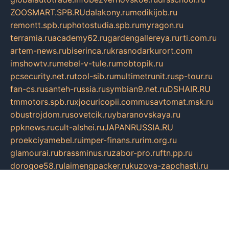
ZOOSMART.SPB.RU
dalakony.ru
medikijob.ru
remontt.spb.ru
photostudia.spb.ru
myragon.ru
terramia.ru
academy62.ru
gardengallereya.ru
rti.com.ru
artem-news.ru
biserinca.ru
krasnodarkurort.com
imshowtv.ru
mebel-v-tule.ru
mobtopik.ru
pcsecurity.net.ru
tool-sib.ru
multimetrunit.ru
sp-tour.ru
fan-cs.ru
santeh-russia.ru
symbian9.net.ru
DSHAIR.RU
tmmotors.spb.ru
xjocuricopii.com
musavtomat.msk.ru
obustrojdom.ru
sovetcik.ru
ybaranovskaya.ru
ppknews.ru
cult-alshei.ru
JAPANRUSSIA.RU
proekciyamebel.ru
imper-finans.ru
rim.org.ru
glamourai.ru
brassminus.ru
zabor-pro.ru
ftn.pp.ru
dorogoe58.ru
laimengpacker.ru
kuzova-zapchasti.ru
sageerp.ru
taxodrom.ru
dsrazvitie.ru
hardcity.net.ru
ratinghomegames.ru
topservice25.ru
gubernyan.ru
gtglasslined.ru
ii4.ru
tssport.spb.ru
andorra24.com
blackwallstreet.ru
oboimos.ru
optim-doors.com.ru