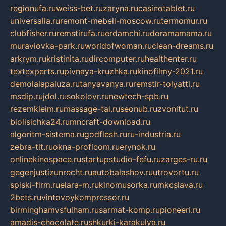
regionufa.ru
weiss-bet.ru
zaryna.ru
casinotablet.ru
universalia.ru
remont-mebeli-moscow.ru
termomur.ru
clubfisher.ru
remstirufa.ru
erdamchi.ru
doramamama.ru
muraviovka-park.ru
worldofwoman.ru
clean-dreams.ru
arkrym.ru
kristinita.ru
dircomputer.ru
healthenter.ru
textexperts.ru
pivnaya-kruzhka.ru
kinofilmy-2021.ru
demolalapaluza.ru
tanyavanya.ru
remstir-tolyatti.ru
msdip.ru
jdol.ru
sokolovr.ru
newtech-spb.ru
rezemkleim.ru
massage-tai.ru
seonub.ru
zvonitut.ru
biolisichka24.ru
mncraft-download.ru
algoritm-sistema.ru
godflesh.ru
ru-industria.ru
zebra-tlt.ru
okna-proficom.ru
erynok.ru
onlinekinospace.ru
startupstudio-fefu.ru
zarges-ru.ru
gegenjustizunrecht.ru
autobalashov.ru
utrovortu.ru
spiski-firm.ru
elara-m.ru
kinomusorka.ru
mkcslava.ru
2bets.ru
vintovoykompressor.ru
birminghamvsfulham.ru
sarmat-komp.ru
pioneeri.ru
amadis-chocolate.ru
shkurki-karakulya.ru