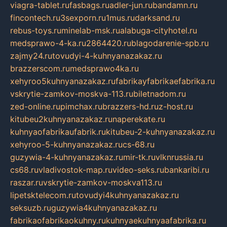
viagra-tablet.ru
fasbags.ru
adler-jun.ru
bandamn.ru
fincontech.ru
3sexporn.ru
1mus.ru
darksand.ru
rebus-toys.ru
minelab-msk.ru
alabuga-cityhotel.ru
medsprawo-4-ka.ru
2864420.ru
blagodarenie-spb.ru
zajmy24.ru
tovudyi-4-kuhnyanazakaz.ru
brazzerscom.ru
medsprawo4ka.ru
xehyroo5kuhnyanazakaz.ru
fabrikayfabrikaefabrika.ru
vskrytie-zamkov-moskva-113.ru
biletnadom.ru
zed-online.ru
pimchax.ru
brazzers-hd.ru
z-host.ru
kitubeu2kuhnyanazakaz.ru
naperekate.ru
kuhnyaofabrikaufabrik.ru
kitubeu-2-kuhnyanazakaz.ru
xehyroo-5-kuhnyanazakaz.ru
cs-68.ru
guzywia-4-kuhnyanazakaz.ru
mir-tk.ru
vlknrussia.ru
cs68.ru
vladivostok-map.ru
video-seks.ru
bankaribi.ru
raszar.ru
vskrytie-zamkov-moskva113.ru
lipetsktelecom.ru
tovudyi4kuhnyanazakaz.ru
seksuzb.ru
guzywia4kuhnyanazakaz.ru
fabrikaofabrikaokuhny.ru
kuhnyaekuhnyaafabrika.ru