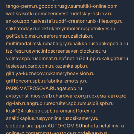
tango-perm.ru
gooddir.ru
sgv.su
multiki-online.com
webkrasotki.com
cherinvest.ru
detskiy-ostrov.ru
ankou.spb.ru
alvesta1.ru
pdf-creator.ru
nix-files.org.ru
sakhatoday.ru
elektrikersymboler.ru
sputnikyes.ru
golf2club.msk.ru
aeforums.ru
zallclub.ru
multimodal.msk.ru
habaigry.ru
haikko.ru
sobakopedia.ru
isz-fest.ru
ewnc.info
screensaver-clock.net.ru
volnav.spb.ru
comnat.ru
npf.net.ru
7bit.pp.ru
kalugatur.ru
tesiaes.ru
card.com.ru
kazanka.spb.ru
gildiya-kuznecov.ru
kameryboavision.ru
griffoncom.spb.ru
fabrika-emotsiy.ru
PARK-MATROSOVA.RU
agat.spb.ru
avtoyurist-moskva1.ru
hardware.org.ru
схема-авто.рф
dg-lab.ru
angrup.ru
recruiter.spb.ru
music8.spb.ru
krsk124.ru
kubok.spb.ru
romanofforex.ru
analitikaplus.ru
spyonline.ru
zosikamery.ru
sloboda-ural.pp.ru
AUTO-COM.SU
hohota.net
alimy.ru
online-z.com
aromat-vostoka.ru
otdelkaexp.ru