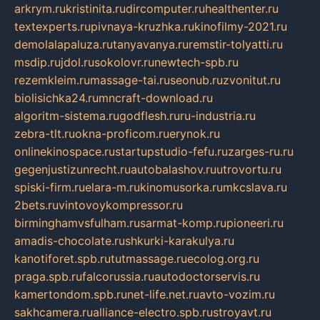
arkrym.ru
kristinita.ru
dircomputer.ru
healthenter.ru
textexperts.ru
pivnaya-kruzhka.ru
kinofilmy-2021.ru
demolalapaluza.ru
tanyavanya.ru
remstir-tolyatti.ru
msdip.ru
jdol.ru
sokolovr.ru
newtech-spb.ru
rezemkleim.ru
massage-tai.ru
seonub.ru
zvonitut.ru
biolisichka24.ru
mncraft-download.ru
algoritm-sistema.ru
godflesh.ru
ru-industria.ru
zebra-tlt.ru
okna-proficom.ru
erynok.ru
onlinekinospace.ru
startupstudio-fefu.ru
zarges-ru.ru
gegenjustizunrecht.ru
autobalashov.ru
utrovortu.ru
spiski-firm.ru
elara-m.ru
kinomusorka.ru
mkcslava.ru
2bets.ru
vintovoykompressor.ru
birminghamvsfulham.ru
sarmat-komp.ru
pioneeri.ru
amadis-chocolate.ru
shkurki-karakulya.ru
kanotiforet.spb.ru
tutmassage.ru
ecolog.org.ru
praga.spb.ru
falcorussia.ru
autodoctorservis.ru
kamertondom.spb.ru
net-life.net.ru
avto-vozim.ru
sakhcamera.ru
alliance-electro.spb.ru
stroyavt.ru