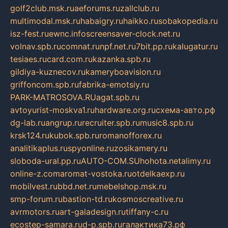
golf2club.msk.ru
aeforums.ru
zallclub.ru
multimodal.msk.ru
habaigry.ru
haikko.ru
sobakopedia.ru
isz-fest.ru
ewnc.info
screensaver-clock.net.ru
volnav.spb.ru
comnat.ru
npf.net.ru
7bit.pp.ru
kalugatur.ru
tesiaes.ru
card.com.ru
kazanka.spb.ru
gildiya-kuznecov.ru
kameryboavision.ru
griffoncom.spb.ru
fabrika-emotsiy.ru
PARK-MATROSOVA.RU
agat.spb.ru
avtoyurist-moskva1.ru
hardware.org.ru
схема-авто.рф
dg-lab.ru
angrup.ru
recruiter.spb.ru
music8.spb.ru
krsk124.ru
kubok.spb.ru
romanofforex.ru
analitikaplus.ru
spyonline.ru
zosikamery.ru
sloboda-ural.pp.ru
AUTO-COM.SU
hohota.net
alimy.ru
online-z.com
aromat-vostoka.ru
otdelkaexp.ru
mobilvest.ru
bbd.net.ru
mebelshop.msk.ru
smp-forum.ru
bastion-td.ru
kosmoscreative.ru
avrmotors.ru
art-galadesign.ru
tiffany-c.ru
ecostep-samara.ru
d-p.spb.ru
галактика73.рф