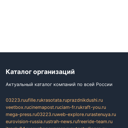
Каталог организаций
Актуальный каталог компаний по всей России
03223.ru
ufille.ru
krasotata.ru
prazdnikdushi.ru
veetbox.ru
cinemapost.ru
ciam-fr.ru
kraft-you.ru
mega-press.ru
03223.ru
web-explore.ru
rastenuya.ru
eurovision-russia.ru
strah-news.ru
freeride-team.ru