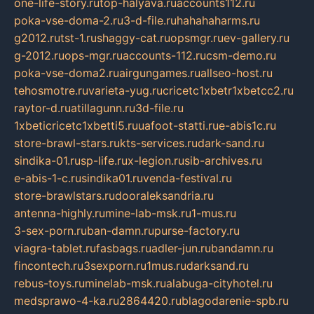
one-life-story.ru
top-halyava.ru
accounts112.ru
poka-vse-doma-2.ru
3-d-file.ru
hahahaharms.ru
g2012.ru
tst-1.ru
shaggy-cat.ru
opsmgr.ru
ev-gallery.ru
g-2012.ru
ops-mgr.ru
accounts-112.ru
csm-demo.ru
poka-vse-doma2.ru
airgungames.ru
allseo-host.ru
tehosmotre.ru
varieta-yug.ru
cricetc1xbetr1xbetcc2.ru
raytor-d.ru
atillagunn.ru
3d-file.ru
1xbeticricetc1xbetti5.ru
uafoot-statti.ru
e-abis1c.ru
store-brawl-stars.ru
kts-services.ru
dark-sand.ru
sindika-01.ru
sp-life.ru
x-legion.ru
sib-archives.ru
e-abis-1-c.ru
sindika01.ru
venda-festival.ru
store-brawlstars.ru
dooraleksandria.ru
antenna-highly.ru
mine-lab-msk.ru
1-mus.ru
3-sex-porn.ru
ban-damn.ru
purse-factory.ru
viagra-tablet.ru
fasbags.ru
adler-jun.ru
bandamn.ru
fincontech.ru
3sexporn.ru
1mus.ru
darksand.ru
rebus-toys.ru
minelab-msk.ru
alabuga-cityhotel.ru
medsprawo-4-ka.ru
2864420.ru
blagodarenie-spb.ru