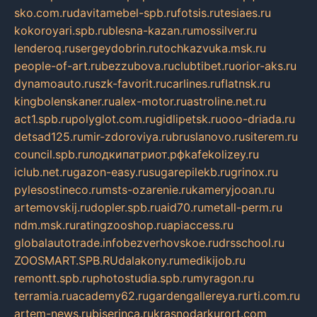
sko.com.ru
davitamebel-spb.ru
fotsis.ru
tesiaes.ru
kokoroyari.spb.ru
blesna-kazan.ru
mossilver.ru
lenderoq.ru
sergeydobrin.ru
tochkazvuka.msk.ru
people-of-art.ru
bezzubova.ru
clubtibet.ru
orior-aks.ru
dynamoauto.ru
szk-favorit.ru
carlines.ru
flatnsk.ru
kingbolenskaner.ru
alex-motor.ru
astroline.net.ru
act1.spb.ru
polyglot.com.ru
gidlipetsk.ru
ooo-driada.ru
detsad125.ru
mir-zdoroviya.ru
bruslanovo.ru
siterem.ru
council.spb.ru
лодкипатриот.рф
kafekolizey.ru
iclub.net.ru
gazon-easy.ru
sugarepilekb.ru
grinox.ru
pylesostineco.ru
msts-ozarenie.ru
kameryjooan.ru
artemovskij.ru
dopler.spb.ru
aid70.ru
metall-perm.ru
ndm.msk.ru
ratingzooshop.ru
apiaccess.ru
globalautotrade.info
bezverhovskoe.ru
drsschool.ru
ZOOSMART.SPB.RU
dalakony.ru
medikijob.ru
remontt.spb.ru
photostudia.spb.ru
myragon.ru
terramia.ru
academy62.ru
gardengallereya.ru
rti.com.ru
artem-news.ru
biserinca.ru
krasnodarkurort.com