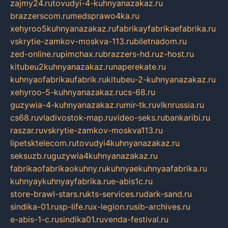
zajmy24.ru
tovudyi-4-kuhnyanazakaz.ru
brazzerscom.ru
medsprawo4ka.ru
xehyroo5kuhnyanazakaz.ru
fabrikayfabrikaefabrika.ru
vskrytie-zamkov-moskva-113.ru
biletnadom.ru
zed-online.ru
pimchax.ru
brazzers-hd.ru
z-host.ru
kitubeu2kuhnyanazakaz.ru
naperekate.ru
kuhnyaofabrikaufabrik.ru
kitubeu-2-kuhnyanazakaz.ru
xehyroo-5-kuhnyanazakaz.ru
cs-68.ru
guzywia-4-kuhnyanazakaz.ru
mir-tk.ru
vlknrussia.ru
cs68.ru
vladivostok-map.ru
video-seks.ru
bankaribi.ru
raszar.ru
vskrytie-zamkov-moskva113.ru
lipetsktelecom.ru
tovudyi4kuhnyanazakaz.ru
seksuzb.ru
guzywia4kuhnyanazakaz.ru
fabrikaofabrikaokuhny.ru
kuhnyaekuhnyaafabrika.ru
kuhnyaykuhnyayfabrika.ru
e-abis1c.ru
store-brawl-stars.ru
kts-services.ru
dark-sand.ru
sindika-01.ru
sp-life.ru
x-legion.ru
sib-archives.ru
e-abis-1-c.ru
sindika01.ru
venda-festival.ru