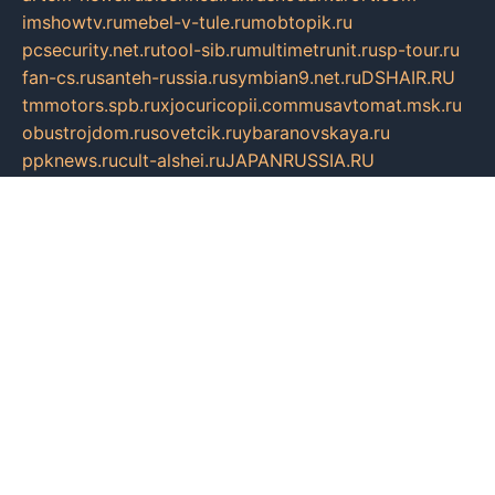
imshowtv.ru
mebel-v-tule.ru
mobtopik.ru
pcsecurity.net.ru
tool-sib.ru
multimetrunit.ru
sp-tour.ru
fan-cs.ru
santeh-russia.ru
symbian9.net.ru
DSHAIR.RU
tmmotors.spb.ru
xjocuricopii.com
musavtomat.msk.ru
obustrojdom.ru
sovetcik.ru
ybaranovskaya.ru
ppknews.ru
cult-alshei.ru
JAPANRUSSIA.RU
proekciyamebel.ru
imper-finans.ru
rim.org.ru
glamourai.ru
brassminus.ru
zabor-pro.ru
ftn.pp.ru
dorogoe58.ru
laimengpacker.ru
kuzova-zapchasti.ru
sageerp.ru
taxodrom.ru
dsrazvitie.ru
hardcity.net.ru
ratinghomegames.ru
topservice25.ru
gubernyan.ru
gtglasslined.ru
ii4.ru
tssport.spb.ru
andorra24.com
blackwallstreet.ru
oboimos.ru
optim-doors.com.ru
ikuch.ru
nycr.org.ru
npa21.ru
vremya-ch.spb.ru
desert000.ru
ivtorgi.ru
ifiori.ru
catalog-statei.ru
dcv.org.ru
spetsmaster174.ru
ipkameryhiseeu.ru
dum26.ru
ruspol.spb.ru
fr-opendp.ru
kam-solnyshko.ru
cheyenne-arapaho.ru
sevzapmetal.spb.ru