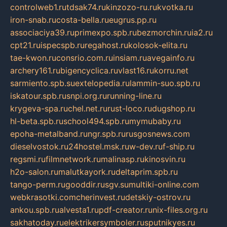
controlweb1.ru
tdsak74.ru
kinzozo-ru.ru
kvotka.ru
iron-snab.ru
costa-bella.ru
eugrus.pp.ru
associaciya39.ru
primexpo.spb.ru
bezmorchin.ru
ia2.ru
cpt21.ru
ispecspb.ru
regahost.ru
kolosok-elita.ru
tae-kwon.ru
consrio.com.ru
insiam.ru
avegainfo.ru
archery161.ru
bigencyclica.ru
vlast16.ru
korru.net
sarmiento.spb.su
extelopedia.ru
lammin-suo.spb.ru
iskatour.spb.ru
snpi.org.ru
running-line.ru
krygeva-spa.ru
chel.net.ru
rust-loco.ru
dugshop.ru
hl-beta.spb.ru
school494.spb.ru
mymubaby.ru
epoha-metalband.ru
ngr.spb.ru
rusgosnews.com
dieselvostok.ru
24hostel.msk.ru
w-dev.ru
f-ship.ru
regsmi.ru
filmnetwork.ru
malinasp.ru
kinosvin.ru
h2o-salon.ru
malutkayork.ru
deltaprim.spb.ru
tango-perm.ru
gooddir.ru
sgv.su
multiki-online.com
webkrasotki.com
cherinvest.ru
detskiy-ostrov.ru
ankou.spb.ru
alvesta1.ru
pdf-creator.ru
nix-files.org.ru
sakhatoday.ru
elektrikersymboler.ru
sputnikyes.ru