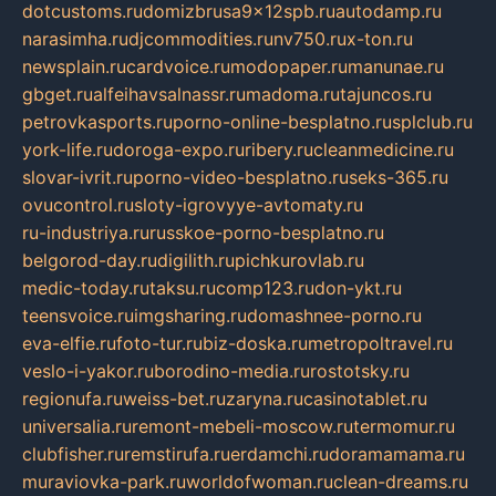
dotcustoms.ru
domizbrusa9x12spb.ru
autodamp.ru
narasimha.ru
djcommodities.ru
nv750.ru
x-ton.ru
newsplain.ru
cardvoice.ru
modopaper.ru
manunae.ru
gbget.ru
alfeihavsalnassr.ru
madoma.ru
tajuncos.ru
petrovkasports.ru
porno-online-besplatno.ru
splclub.ru
york-life.ru
doroga-expo.ru
ribery.ru
cleanmedicine.ru
slovar-ivrit.ru
porno-video-besplatno.ru
seks-365.ru
ovucontrol.ru
sloty-igrovyye-avtomaty.ru
ru-industriya.ru
russkoe-porno-besplatno.ru
belgorod-day.ru
digilith.ru
pichkurovlab.ru
medic-today.ru
taksu.ru
comp123.ru
don-ykt.ru
teensvoice.ru
imgsharing.ru
domashnee-porno.ru
eva-elfie.ru
foto-tur.ru
biz-doska.ru
metropoltravel.ru
veslo-i-yakor.ru
borodino-media.ru
rostotsky.ru
regionufa.ru
weiss-bet.ru
zaryna.ru
casinotablet.ru
universalia.ru
remont-mebeli-moscow.ru
termomur.ru
clubfisher.ru
remstirufa.ru
erdamchi.ru
doramamama.ru
muraviovka-park.ru
worldofwoman.ru
clean-dreams.ru