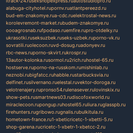
itrack-24.ru
sexshopexpress.ru
autostudiopro.ru
alabuga-cityhotel.ru
pornv.ru
atlantpereezd.ru
bud-em-znakomye.ru
a-cdc.ru
elektrostal-news.ru
korolevremont-market.ru
budem-znakomye.ru
oooagrosnab.ru
fpodaso.ru
emfire.ru
pro-otdelky.ru
ukrasotki.ru
seksuzbek.ru
seks-uzbek.ru
porno-vk.ru
sovratili.ru
olecoon.ru
vd-dosug.ru
adonyev.ru
rbc-news.ru
porno-skvirt.ru
krospr.ru
13autor-kolonka.ru
sormol.ru
2rich.ru
hostel-65.ru
hostserve.ru
porno-na-russkom.ru
mishinlab.ru
neznobi.ru
bigfatcc.ru
habble.ru
starbucksvia.ru
delfinet.ru
silvernano.ru
elestal.ru
vektor-doroga.ru
velotrenajery.ru
pronso54.ru
lenasever.ru
lovinskix.ru
show-pets.ru
smartnews03.ru
discofoxworld.ru
miraclecoon.ru
pongup.ru
hostel65.ru
liura.ru
glasspb.ru
firehunters.ru
gribowo.ru
gnalis.ru
bulkitula.ru
hometown-france.ru
1-xbeticricetc-1-xbetti-5.ru
shop-garena.ru
cricetc-1-xbetr-1-xbetcc-2.ru