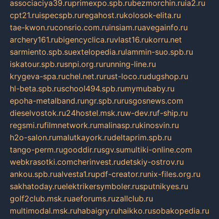
associaciya39.ru
primexpo.spb.ru
bezmorchin.ru
ia2.ru
cpt21.ru
ispecspb.ru
regahost.ru
kolosok-elita.ru
tae-kwon.ru
consrio.com.ru
insiam.ru
avegainfo.ru
archery161.ru
bigencyclica.ru
vlast16.ru
korru.net
sarmiento.spb.su
extelopedia.ru
lammin-suo.spb.ru
iskatour.spb.ru
snpi.org.ru
running-line.ru
krygeva-spa.ru
chel.net.ru
rust-loco.ru
dugshop.ru
hl-beta.spb.ru
school494.spb.ru
mymubaby.ru
epoha-metalband.ru
ngr.spb.ru
rusgosnews.com
dieselvostok.ru
24hostel.msk.ru
w-dev.ru
f-ship.ru
regsmi.ru
filmnetwork.ru
malinasp.ru
kinosvin.ru
h2o-salon.ru
malutkayork.ru
deltaprim.spb.ru
tango-perm.ru
gooddir.ru
sgv.su
multiki-online.com
webkrasotki.com
cherinvest.ru
detskiy-ostrov.ru
ankou.spb.ru
alvesta1.ru
pdf-creator.ru
nix-files.org.ru
sakhatoday.ru
elektrikersymboler.ru
sputnikyes.ru
golf2club.msk.ru
aeforums.ru
zallclub.ru
multimodal.msk.ru
habaigry.ru
haikko.ru
sobakopedia.ru