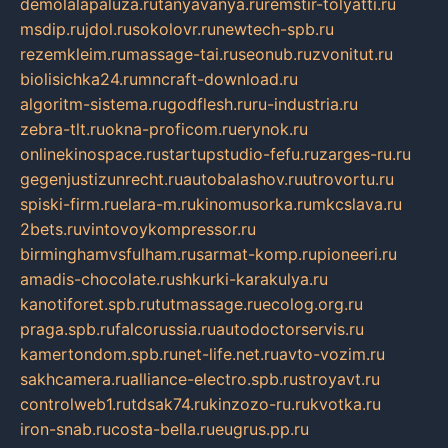
demolalapaluza.ru
tanyavanya.ru
remstir-tolyatti.ru
msdip.ru
jdol.ru
sokolovr.ru
newtech-spb.ru
rezemkleim.ru
massage-tai.ru
seonub.ru
zvonitut.ru
biolisichka24.ru
mncraft-download.ru
algoritm-sistema.ru
godflesh.ru
ru-industria.ru
zebra-tlt.ru
okna-proficom.ru
erynok.ru
onlinekinospace.ru
startupstudio-fefu.ru
zarges-ru.ru
gegenjustizunrecht.ru
autobalashov.ru
utrovortu.ru
spiski-firm.ru
elara-m.ru
kinomusorka.ru
mkcslava.ru
2bets.ru
vintovoykompressor.ru
birminghamvsfulham.ru
sarmat-komp.ru
pioneeri.ru
amadis-chocolate.ru
shkurki-karakulya.ru
kanotiforet.spb.ru
tutmassage.ru
ecolog.org.ru
praga.spb.ru
falcorussia.ru
autodoctorservis.ru
kamertondom.spb.ru
net-life.net.ru
avto-vozim.ru
sakhcamera.ru
alliance-electro.spb.ru
stroyavt.ru
controlweb1.ru
tdsak74.ru
kinzozo-ru.ru
kvotka.ru
iron-snab.ru
costa-bella.ru
eugrus.pp.ru