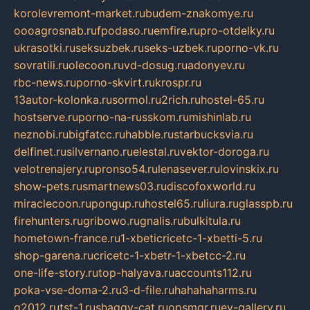
korolevremont-market.ru
budem-znakomye.ru
oooagrosnab.ru
fpodaso.ru
emfire.ru
pro-otdelky.ru
ukrasotki.ru
seksuzbek.ru
seks-uzbek.ru
porno-vk.ru
sovratili.ru
olecoon.ru
vd-dosug.ru
adonyev.ru
rbc-news.ru
porno-skvirt.ru
krospr.ru
13autor-kolonka.ru
sormol.ru
2rich.ru
hostel-65.ru
hostserve.ru
porno-na-russkom.ru
mishinlab.ru
neznobi.ru
bigfatcc.ru
habble.ru
starbucksvia.ru
delfinet.ru
silvernano.ru
elestal.ru
vektor-doroga.ru
velotrenajery.ru
pronso54.ru
lenasever.ru
lovinskix.ru
show-pets.ru
smartnews03.ru
discofoxworld.ru
miraclecoon.ru
pongup.ru
hostel65.ru
liura.ru
glasspb.ru
firehunters.ru
gribowo.ru
gnalis.ru
bulkitula.ru
hometown-france.ru
1-xbeticricetc-1-xbetti-5.ru
shop-garena.ru
cricetc-1-xbetr-1-xbetcc-2.ru
one-life-story.ru
top-halyava.ru
accounts112.ru
poka-vse-doma-2.ru
3-d-file.ru
hahahaharms.ru
g2012.ru
tst-1.ru
shaggy-cat.ru
opsmgr.ru
ev-gallery.ru