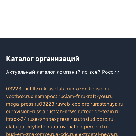
Каталог организаций
Актуальный каталог компаний по всей России
03223.ru
ufille.ru
krasotata.ru
prazdnikdushi.ru
veetbox.ru
cinemapost.ru
ciam-fr.ru
kraft-you.ru
mega-press.ru
03223.ru
web-explore.ru
rastenuya.ru
eurovision-russia.ru
strah-news.ru
freeride-team.ru
itrack-24.ru
sexshopexpress.ru
autostudiopro.ru
alabuga-cityhotel.ru
pornv.ru
atlantpereezd.ru
bud-em-znakomye.ru
a-cdc.ru
elektrostal-news.ru