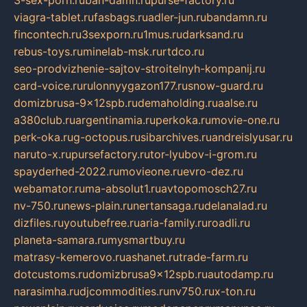
3-sex-porn.ru
ban-damn.ru
purse-factory.ru
viagra-tablet.ru
fasbags.ru
adler-jun.ru
bandamn.ru
fincontech.ru
3sexporn.ru
1mus.ru
darksand.ru
rebus-toys.ru
minelab-msk.ru
rtdco.ru
seo-prodvizhenie-sajtov-stroitelnyh-kompanij.ru
card-voice.ru
rulonnyygazon177.ru
snow-guard.ru
domizbrusa-9x12spb.ru
demaholding.ru
aalse.ru
a380club.ru
argentinamia.ru
perkoka.ru
movie-one.ru
perk-oka.ru
g-octopus.ru
sibarchives.ru
andreislyusar.ru
naruto-x.ru
pursefactory.ru
tor-lyubov-i-grom.ru
spayderhed-2022.ru
movieone.ru
evro-dez.ru
webamator.ru
ma-absolut1.ru
avtopomosch27.ru
nv-750.ru
news-plain.ru
nertansaga.ru
delanalad.ru
dizfiles.ru
youtubefree.ru
aria-family.ru
roadli.ru
planeta-samara.ru
mysmartbuy.ru
matrasy-kemerovo.ru
ashanet.ru
trade-farm.ru
dotcustoms.ru
domizbrusa9x12spb.ru
autodamp.ru
narasimha.ru
djcommodities.ru
nv750.ru
x-ton.ru