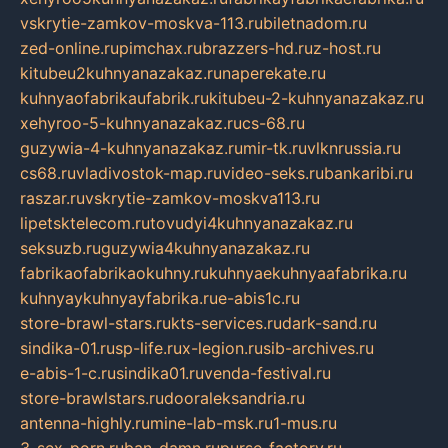
vskrytie-zamkov-moskva-113.ru
biletnadom.ru
zed-online.ru
pimchax.ru
brazzers-hd.ru
z-host.ru
kitubeu2kuhnyanazakaz.ru
naperekate.ru
kuhnyaofabrikaufabrik.ru
kitubeu-2-kuhnyanazakaz.ru
xehyroo-5-kuhnyanazakaz.ru
cs-68.ru
guzywia-4-kuhnyanazakaz.ru
mir-tk.ru
vlknrussia.ru
cs68.ru
vladivostok-map.ru
video-seks.ru
bankaribi.ru
raszar.ru
vskrytie-zamkov-moskva113.ru
lipetsktelecom.ru
tovudyi4kuhnyanazakaz.ru
seksuzb.ru
guzywia4kuhnyanazakaz.ru
fabrikaofabrikaokuhny.ru
kuhnyaekuhnyaafabrika.ru
kuhnyaykuhnyayfabrika.ru
e-abis1c.ru
store-brawl-stars.ru
kts-services.ru
dark-sand.ru
sindika-01.ru
sp-life.ru
x-legion.ru
sib-archives.ru
e-abis-1-c.ru
sindika01.ru
venda-festival.ru
store-brawlstars.ru
dooraleksandria.ru
antenna-highly.ru
mine-lab-msk.ru
1-mus.ru