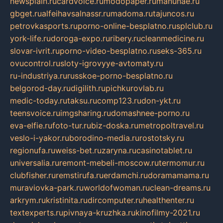
newsplain.ru
cardvoice.ru
modopaper.ru
manunae.ru
gbget.ru
alfeihavsalnassr.ru
madoma.ru
tajuncos.ru
petrovkasports.ru
porno-online-besplatno.ru
splclub.ru
york-life.ru
doroga-expo.ru
ribery.ru
cleanmedicine.ru
slovar-ivrit.ru
porno-video-besplatno.ru
seks-365.ru
ovucontrol.ru
sloty-igrovyye-avtomaty.ru
ru-industriya.ru
russkoe-porno-besplatno.ru
belgorod-day.ru
digilith.ru
pichkurovlab.ru
medic-today.ru
taksu.ru
comp123.ru
don-ykt.ru
teensvoice.ru
imgsharing.ru
domashnee-porno.ru
eva-elfie.ru
foto-tur.ru
biz-doska.ru
metropoltravel.ru
veslo-i-yakor.ru
borodino-media.ru
rostotsky.ru
regionufa.ru
weiss-bet.ru
zaryna.ru
casinotablet.ru
universalia.ru
remont-mebeli-moscow.ru
termomur.ru
clubfisher.ru
remstirufa.ru
erdamchi.ru
doramamama.ru
muraviovka-park.ru
worldofwoman.ru
clean-dreams.ru
arkrym.ru
kristinita.ru
dircomputer.ru
healthenter.ru
textexperts.ru
pivnaya-kruzhka.ru
kinofilmy-2021.ru