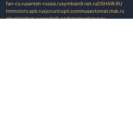
fan-cs.ru
santeh-russia.ru
symbian9.net.ru
DSHAIR.RU
tmmotors.spb.ru
xjocuricopii.com
musavtomat.msk.ru
obustrojdom.ru
sovetcik.ru
ybaranovskaya.ru
ppknews.ru
cult-alshei.ru
JAPANRUSSIA.RU
proekciyamebel.ru
imper-finans.ru
rim.org.ru
glamourai.ru
brassminus.ru
zabor-pro.ru
ftn.pp.ru
dorogoe58.ru
laimengpacker.ru
kuzova-zapchasti.ru
sageerp.ru
taxodrom.ru
dsrazvitie.ru
hardcity.net.ru
ratinghomegames.ru
topservice25.ru
gubernyan.ru
gtglasslined.ru
ii4.ru
tssport.spb.ru
andorra24.com
blackwallstreet.ru
oboimos.ru
optim-doors.com.ru
ikuch.ru
nycr.org.ru
npa21.ru
vremya-ch.spb.ru
desert000.ru
ivtorgi.ru
ifiori.ru
catalog-statei.ru
dcv.org.ru
spetsmaster174.ru
ipkameryhiseeu.ru
dum26.ru
ruspol.spb.ru
fr-opendp.ru
kam-solnyshko.ru
cheyenne-arapaho.ru
sevzapmetal.spb.ru
ted-lapidus.spb.ru
parasite-eliminator.ru
sigma-complete.ru
modernworld.ru
dama-moda.ru