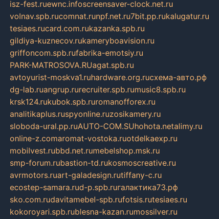
isz-fest.ru
ewnc.info
screensaver-clock.net.ru
volnav.spb.ru
comnat.ru
npf.net.ru
7bit.pp.ru
kalugatur.ru
tesiaes.ru
card.com.ru
kazanka.spb.ru
gildiya-kuznecov.ru
kameryboavision.ru
griffoncom.spb.ru
fabrika-emotsiy.ru
PARK-MATROSOVA.RU
agat.spb.ru
avtoyurist-moskva1.ru
hardware.org.ru
схема-авто.рф
dg-lab.ru
angrup.ru
recruiter.spb.ru
music8.spb.ru
krsk124.ru
kubok.spb.ru
romanofforex.ru
analitikaplus.ru
spyonline.ru
zosikamery.ru
sloboda-ural.pp.ru
AUTO-COM.SU
hohota.net
alimy.ru
online-z.com
aromat-vostoka.ru
otdelkaexp.ru
mobilvest.ru
bbd.net.ru
mebelshop.msk.ru
smp-forum.ru
bastion-td.ru
kosmoscreative.ru
avrmotors.ru
art-galadesign.ru
tiffany-c.ru
ecostep-samara.ru
d-p.spb.ru
галактика73.рф
sko.com.ru
davitamebel-spb.ru
fotsis.ru
tesiaes.ru
kokoroyari.spb.ru
blesna-kazan.ru
mossilver.ru