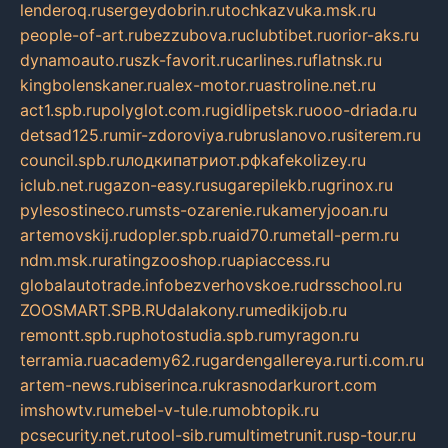
lenderoq.ru
sergeydobrin.ru
tochkazvuka.msk.ru
people-of-art.ru
bezzubova.ru
clubtibet.ru
orior-aks.ru
dynamoauto.ru
szk-favorit.ru
carlines.ru
flatnsk.ru
kingbolenskaner.ru
alex-motor.ru
astroline.net.ru
act1.spb.ru
polyglot.com.ru
gidlipetsk.ru
ooo-driada.ru
detsad125.ru
mir-zdoroviya.ru
bruslanovo.ru
siterem.ru
council.spb.ru
лодкипатриот.рф
kafekolizey.ru
iclub.net.ru
gazon-easy.ru
sugarepilekb.ru
grinox.ru
pylesostineco.ru
msts-ozarenie.ru
kameryjooan.ru
artemovskij.ru
dopler.spb.ru
aid70.ru
metall-perm.ru
ndm.msk.ru
ratingzooshop.ru
apiaccess.ru
globalautotrade.info
bezverhovskoe.ru
drsschool.ru
ZOOSMART.SPB.RU
dalakony.ru
medikijob.ru
remontt.spb.ru
photostudia.spb.ru
myragon.ru
terramia.ru
academy62.ru
gardengallereya.ru
rti.com.ru
artem-news.ru
biserinca.ru
krasnodarkurort.com
imshowtv.ru
mebel-v-tule.ru
mobtopik.ru
pcsecurity.net.ru
tool-sib.ru
multimetrunit.ru
sp-tour.ru