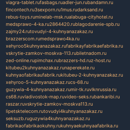
viagra-tablet.ru
fasbags.ru
adler-jun.ru
bandamn.ru
fincontech.ru
3sexporn.ru
1mus.ru
darksand.ru
rebus-toys.ru
minelab-msk.ru
alabuga-cityhotel.ru
medsprawo-4-ka.ru
2864420.ru
blagodarenie-spb.ru
zajmy24.ru
tovudyi-4-kuhnyanazakaz.ru
brazzerscom.ru
medsprawo4ka.ru
xehyroo5kuhnyanazakaz.ru
fabrikayfabrikaefabrika.ru
vskrytie-zamkov-moskva-113.ru
biletnadom.ru
zed-online.ru
pimchax.ru
brazzers-hd.ru
z-host.ru
kitubeu2kuhnyanazakaz.ru
naperekate.ru
kuhnyaofabrikaufabrik.ru
kitubeu-2-kuhnyanazakaz.ru
xehyroo-5-kuhnyanazakaz.ru
cs-68.ru
guzywia-4-kuhnyanazakaz.ru
mir-tk.ru
vlknrussia.ru
cs68.ru
vladivostok-map.ru
video-seks.ru
bankaribi.ru
raszar.ru
vskrytie-zamkov-moskva113.ru
lipetsktelecom.ru
tovudyi4kuhnyanazakaz.ru
seksuzb.ru
guzywia4kuhnyanazakaz.ru
fabrikaofabrikaokuhny.ru
kuhnyaekuhnyaafabrika.ru