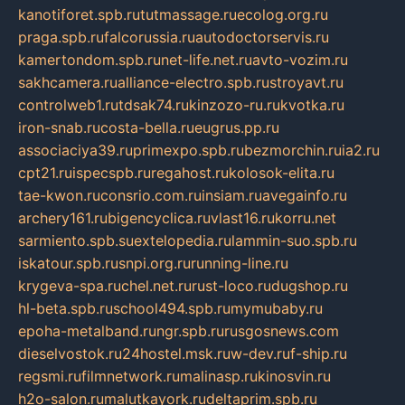
kanotiforet.spb.ru
tutmassage.ru
ecolog.org.ru
praga.spb.ru
falcorussia.ru
autodoctorservis.ru
kamertondom.spb.ru
net-life.net.ru
avto-vozim.ru
sakhcamera.ru
alliance-electro.spb.ru
stroyavt.ru
controlweb1.ru
tdsak74.ru
kinzozo-ru.ru
kvotka.ru
iron-snab.ru
costa-bella.ru
eugrus.pp.ru
associaciya39.ru
primexpo.spb.ru
bezmorchin.ru
ia2.ru
cpt21.ru
ispecspb.ru
regahost.ru
kolosok-elita.ru
tae-kwon.ru
consrio.com.ru
insiam.ru
avegainfo.ru
archery161.ru
bigencyclica.ru
vlast16.ru
korru.net
sarmiento.spb.su
extelopedia.ru
lammin-suo.spb.ru
iskatour.spb.ru
snpi.org.ru
running-line.ru
krygeva-spa.ru
chel.net.ru
rust-loco.ru
dugshop.ru
hl-beta.spb.ru
school494.spb.ru
mymubaby.ru
epoha-metalband.ru
ngr.spb.ru
rusgosnews.com
dieselvostok.ru
24hostel.msk.ru
w-dev.ru
f-ship.ru
regsmi.ru
filmnetwork.ru
malinasp.ru
kinosvin.ru
h2o-salon.ru
malutkayork.ru
deltaprim.spb.ru