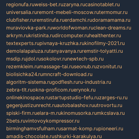
regionufa.ru
weiss-bet.ru
zaryna.ru
casinotablet.ru
universalia.ru
remont-mebeli-moscow.ru
termomur.ru
clubfisher.ru
remstirufa.ru
erdamchi.ru
doramamama.ru
muraviovka-park.ru
worldofwoman.ru
clean-dreams.ru
arkrym.ru
kristinita.ru
dircomputer.ru
healthenter.ru
textexperts.ru
pivnaya-kruzhka.ru
kinofilmy-2021.ru
demolalapaluza.ru
tanyavanya.ru
remstir-tolyatti.ru
msdip.ru
jdol.ru
sokolovr.ru
newtech-spb.ru
rezemkleim.ru
massage-tai.ru
seonub.ru
zvonitut.ru
biolisichka24.ru
mncraft-download.ru
algoritm-sistema.ru
godflesh.ru
ru-industria.ru
zebra-tlt.ru
okna-proficom.ru
erynok.ru
onlinekinospace.ru
startupstudio-fefu.ru
zarges-ru.ru
gegenjustizunrecht.ru
autobalashov.ru
utrovortu.ru
spiski-firm.ru
elara-m.ru
kinomusorka.ru
mkcslava.ru
2bets.ru
vintovoykompressor.ru
birminghamvsfulham.ru
sarmat-komp.ru
pioneeri.ru
amadis-chocolate.ru
shkurki-karakulya.ru