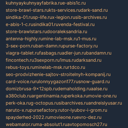
kuhnyaykuhnyayfabrika.ru
e-abis1c.ru
store-brawl-stars.ru
kts-services.ru
dark-sand.ru
sindika-01.ru
sp-life.ru
x-legion.ru
sib-archives.ru
e-abis-1-c.ru
sindika01.ru
venda-festival.ru
store-brawlstars.ru
dooraleksandria.ru
antenna-highly.ru
mine-lab-msk.ru
1-mus.ru
3-sex-porn.ru
ban-damn.ru
purse-factory.ru
viagra-tablet.ru
fasbags.ru
adler-jun.ru
bandamn.ru
fincontech.ru
3sexporn.ru
1mus.ru
darksand.ru
rebus-toys.ru
minelab-msk.ru
rtdco.ru
seo-prodvizhenie-sajtov-stroitelnyh-kompanij.ru
card-voice.ru
rulonnyygazon177.ru
snow-guard.ru
domizbrusa-9x12spb.ru
demaholding.ru
aalse.ru
a380club.ru
argentinamia.ru
perkoka.ru
movie-one.ru
perk-oka.ru
g-octopus.ru
sibarchives.ru
andreislyusar.ru
naruto-x.ru
pursefactory.ru
tor-lyubov-i-grom.ru
spayderhed-2022.ru
movieone.ru
evro-dez.ru
webamator.ru
ma-absolut1.ru
avtopomosch27.ru