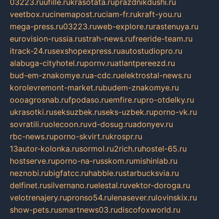
03223.ru
ufille.ru
krasotata.ru
prazdnikdushi.ru
veetbox.ru
cinemapost.ru
ciam-fr.ru
kraft-you.ru
mega-press.ru
03223.ru
web-explore.ru
rastenuya.ru
eurovision-russia.ru
strah-news.ru
freeride-team.ru
itrack-24.ru
sexshopexpress.ru
autostudiopro.ru
alabuga-cityhotel.ru
pornv.ru
atlantpereezd.ru
bud-em-znakomye.ru
a-cdc.ru
elektrostal-news.ru
korolevremont-market.ru
budem-znakomye.ru
oooagrosnab.ru
fpodaso.ru
emfire.ru
pro-otdelky.ru
ukrasotki.ru
seksuzbek.ru
seks-uzbek.ru
porno-vk.ru
sovratili.ru
olecoon.ru
vd-dosug.ru
adonyev.ru
rbc-news.ru
porno-skvirt.ru
krospr.ru
13autor-kolonka.ru
sormol.ru
2rich.ru
hostel-65.ru
hostserve.ru
porno-na-russkom.ru
mishinlab.ru
neznobi.ru
bigfatcc.ru
habble.ru
starbucksvia.ru
delfinet.ru
silvernano.ru
elestal.ru
vektor-doroga.ru
velotrenajery.ru
pronso54.ru
lenasever.ru
lovinskix.ru
show-pets.ru
smartnews03.ru
discofoxworld.ru