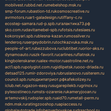
mobilvest.ru
bbd.net.ru
mebelshop.msk.ru
smp-forum.ru
bastion-td.ru
kosmoscreative.ru
avrmotors.ru
art-galadesign.ru
tiffany-c.ru
ecostep-samara.ru
d-p.spb.ru
галактика73.рф
sko.com.ru
davitamebel-spb.ru
fotsis.ru
tesiaes.ru
kokoroyari.spb.ru
blesna-kazan.ru
mossilver.ru
lenderoq.ru
sergeydobrin.ru
tochkazvuka.msk.ru
people-of-art.ru
bezzubova.ru
clubtibet.ru
orior-aks.ru
dynamoauto.ru
szk-favorit.ru
carlines.ru
flatnsk.ru
kingbolenskaner.ru
alex-motor.ru
astroline.net.ru
act1.spb.ru
polyglot.com.ru
gidlipetsk.ru
ooo-driada.ru
detsad125.ru
mir-zdoroviya.ru
bruslanovo.ru
siterem.ru
council.spb.ru
лодкипатриот.рф
kafekolizey.ru
iclub.net.ru
gazon-easy.ru
sugarepilekb.ru
grinox.ru
pylesostineco.ru
msts-ozarenie.ru
kameryjooan.ru
artemovskij.ru
dopler.spb.ru
aid70.ru
metall-perm.ru
ndm.msk.ru
ratingzooshop.ru
apiaccess.ru
globalautotrade.info
bezverhovskoe.ru
drsschool.ru