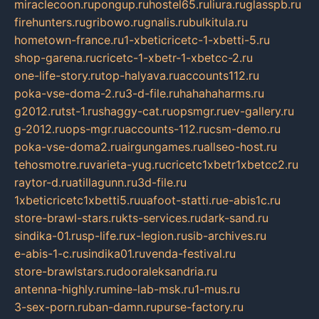
miraclecoon.ru
pongup.ru
hostel65.ru
liura.ru
glasspb.ru
firehunters.ru
gribowo.ru
gnalis.ru
bulkitula.ru
hometown-france.ru
1-xbeticricetc-1-xbetti-5.ru
shop-garena.ru
cricetc-1-xbetr-1-xbetcc-2.ru
one-life-story.ru
top-halyava.ru
accounts112.ru
poka-vse-doma-2.ru
3-d-file.ru
hahahaharms.ru
g2012.ru
tst-1.ru
shaggy-cat.ru
opsmgr.ru
ev-gallery.ru
g-2012.ru
ops-mgr.ru
accounts-112.ru
csm-demo.ru
poka-vse-doma2.ru
airgungames.ru
allseo-host.ru
tehosmotre.ru
varieta-yug.ru
cricetc1xbetr1xbetcc2.ru
raytor-d.ru
atillagunn.ru
3d-file.ru
1xbeticricetc1xbetti5.ru
uafoot-statti.ru
e-abis1c.ru
store-brawl-stars.ru
kts-services.ru
dark-sand.ru
sindika-01.ru
sp-life.ru
x-legion.ru
sib-archives.ru
e-abis-1-c.ru
sindika01.ru
venda-festival.ru
store-brawlstars.ru
dooraleksandria.ru
antenna-highly.ru
mine-lab-msk.ru
1-mus.ru
3-sex-porn.ru
ban-damn.ru
purse-factory.ru