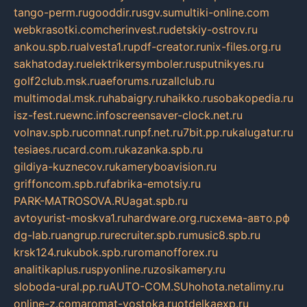
tango-perm.ru
gooddir.ru
sgv.su
multiki-online.com
webkrasotki.com
cherinvest.ru
detskiy-ostrov.ru
ankou.spb.ru
alvesta1.ru
pdf-creator.ru
nix-files.org.ru
sakhatoday.ru
elektrikersymboler.ru
sputnikyes.ru
golf2club.msk.ru
aeforums.ru
zallclub.ru
multimodal.msk.ru
habaigry.ru
haikko.ru
sobakopedia.ru
isz-fest.ru
ewnc.info
screensaver-clock.net.ru
volnav.spb.ru
comnat.ru
npf.net.ru
7bit.pp.ru
kalugatur.ru
tesiaes.ru
card.com.ru
kazanka.spb.ru
gildiya-kuznecov.ru
kameryboavision.ru
griffoncom.spb.ru
fabrika-emotsiy.ru
PARK-MATROSOVA.RU
agat.spb.ru
avtoyurist-moskva1.ru
hardware.org.ru
схема-авто.рф
dg-lab.ru
angrup.ru
recruiter.spb.ru
music8.spb.ru
krsk124.ru
kubok.spb.ru
romanofforex.ru
analitikaplus.ru
spyonline.ru
zosikamery.ru
sloboda-ural.pp.ru
AUTO-COM.SU
hohota.net
alimy.ru
online-z.com
aromat-vostoka.ru
otdelkaexp.ru