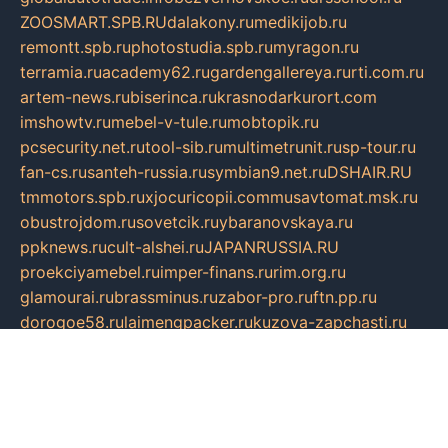
ZOOSMART.SPB.RU
dalakony.ru
medikijob.ru
remontt.spb.ru
photostudia.spb.ru
myragon.ru
terramia.ru
academy62.ru
gardengallereya.ru
rti.com.ru
artem-news.ru
biserinca.ru
krasnodarkurort.com
imshowtv.ru
mebel-v-tule.ru
mobtopik.ru
pcsecurity.net.ru
tool-sib.ru
multimetrunit.ru
sp-tour.ru
fan-cs.ru
santeh-russia.ru
symbian9.net.ru
DSHAIR.RU
tmmotors.spb.ru
xjocuricopii.com
musavtomat.msk.ru
obustrojdom.ru
sovetcik.ru
ybaranovskaya.ru
ppknews.ru
cult-alshei.ru
JAPANRUSSIA.RU
proekciyamebel.ru
imper-finans.ru
rim.org.ru
glamourai.ru
brassminus.ru
zabor-pro.ru
ftn.pp.ru
dorogoe58.ru
laimengpacker.ru
kuzova-zapchasti.ru
sageerp.ru
taxodrom.ru
dsrazvitie.ru
hardcity.net.ru
ratinghomegames.ru
topservice25.ru
gubernyan.ru
gtglasslined.ru
ii4.ru
tssport.spb.ru
andorra24.com
blackwallstreet.ru
oboimos.ru
optim-doors.com.ru
ikuch.ru
nycr.org.ru
npa21.ru
vremya-ch.spb.ru