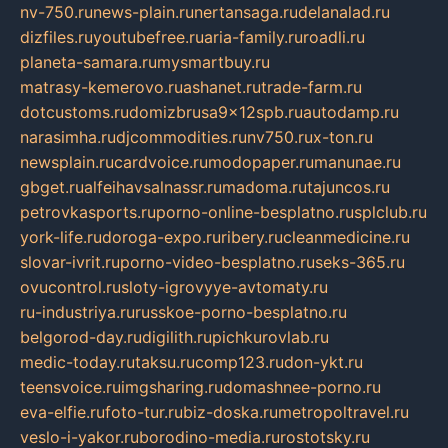
nv-750.ru
news-plain.ru
nertansaga.ru
delanalad.ru
dizfiles.ru
youtubefree.ru
aria-family.ru
roadli.ru
planeta-samara.ru
mysmartbuy.ru
matrasy-kemerovo.ru
ashanet.ru
trade-farm.ru
dotcustoms.ru
domizbrusa9x12spb.ru
autodamp.ru
narasimha.ru
djcommodities.ru
nv750.ru
x-ton.ru
newsplain.ru
cardvoice.ru
modopaper.ru
manunae.ru
gbget.ru
alfeihavsalnassr.ru
madoma.ru
tajuncos.ru
petrovkasports.ru
porno-online-besplatno.ru
splclub.ru
york-life.ru
doroga-expo.ru
ribery.ru
cleanmedicine.ru
slovar-ivrit.ru
porno-video-besplatno.ru
seks-365.ru
ovucontrol.ru
sloty-igrovyye-avtomaty.ru
ru-industriya.ru
russkoe-porno-besplatno.ru
belgorod-day.ru
digilith.ru
pichkurovlab.ru
medic-today.ru
taksu.ru
comp123.ru
don-ykt.ru
teensvoice.ru
imgsharing.ru
domashnee-porno.ru
eva-elfie.ru
foto-tur.ru
biz-doska.ru
metropoltravel.ru
veslo-i-yakor.ru
borodino-media.ru
rostotsky.ru