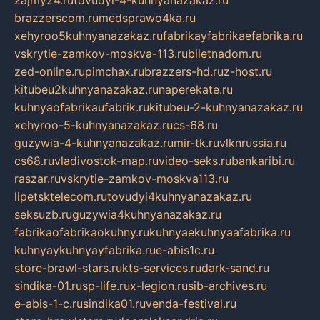
zajmy24.ru
tovudyi-4-kuhnyanazakaz.ru
brazzerscom.ru
medsprawo4ka.ru
xehyroo5kuhnyanazakaz.ru
fabrikayfabrikaefabrika.ru
vskrytie-zamkov-moskva-113.ru
biletnadom.ru
zed-online.ru
pimchax.ru
brazzers-hd.ru
z-host.ru
kitubeu2kuhnyanazakaz.ru
naperekate.ru
kuhnyaofabrikaufabrik.ru
kitubeu-2-kuhnyanazakaz.ru
xehyroo-5-kuhnyanazakaz.ru
cs-68.ru
guzywia-4-kuhnyanazakaz.ru
mir-tk.ru
vlknrussia.ru
cs68.ru
vladivostok-map.ru
video-seks.ru
bankaribi.ru
raszar.ru
vskrytie-zamkov-moskva113.ru
lipetsktelecom.ru
tovudyi4kuhnyanazakaz.ru
seksuzb.ru
guzywia4kuhnyanazakaz.ru
fabrikaofabrikaokuhny.ru
kuhnyaekuhnyaafabrika.ru
kuhnyaykuhnyayfabrika.ru
e-abis1c.ru
store-brawl-stars.ru
kts-services.ru
dark-sand.ru
sindika-01.ru
sp-life.ru
x-legion.ru
sib-archives.ru
e-abis-1-c.ru
sindika01.ru
venda-festival.ru