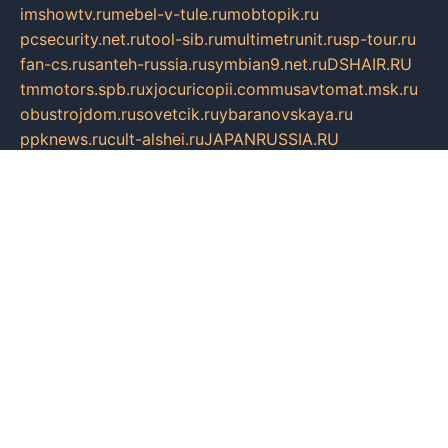
imshowtv.ru
mebel-v-tule.ru
mobtopik.ru
pcsecurity.net.ru
tool-sib.ru
multimetrunit.ru
sp-tour.ru
fan-cs.ru
santeh-russia.ru
symbian9.net.ru
DSHAIR.RU
tmmotors.spb.ru
xjocuricopii.com
musavtomat.msk.ru
obustrojdom.ru
sovetcik.ru
ybaranovskaya.ru
ppknews.ru
cult-alshei.ru
JAPANRUSSIA.RU
proekciyamebel.ru
imper-finans.ru
rim.org.ru
glamourai.ru
brassminus.ru
zabor-pro.ru
ftn.pp.ru
dorogoe58.ru
laimengpacker.ru
kuzova-zapchasti.ru
sageerp.ru
taxodrom.ru
dsrazvitie.ru
hardcity.net.ru
ratinghomegames.ru
topservice25.ru
gubernyan.ru
gtglasslined.ru
ii4.ru
tssport.spb.ru
andorra24.com
blackwallstreet.ru
oboimos.ru
optim-doors.com.ru
ikuch.ru
nycr.org.ru
npa21.ru
vremya-ch.spb.ru
desert000.ru
ivtorgi.ru
ifiori.ru
catalog-statei.ru
dcv.org.ru
spetsmaster174.ru
ipkameryhiseeu.ru
dum26.ru
ruspol.spb.ru
fr-opendp.ru
kam-solnyshko.ru
cheyenne-arapaho.ru
sevzapmetal.spb.ru