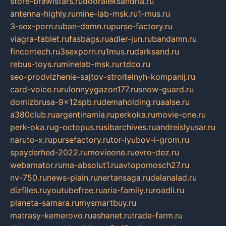
store-brawlstars.ru
dooraleksandria.ru
antenna-highly.ru
mine-lab-msk.ru
1-mus.ru
3-sex-porn.ru
ban-damn.ru
purse-factory.ru
viagra-tablet.ru
fasbags.ru
adler-jun.ru
bandamn.ru
fincontech.ru
3sexporn.ru
1mus.ru
darksand.ru
rebus-toys.ru
minelab-msk.ru
rtdco.ru
seo-prodvizhenie-sajtov-stroitelnyh-kompanij.ru
card-voice.ru
rulonnyygazon177.ru
snow-guard.ru
domizbrusa-9x12spb.ru
demaholding.ru
aalse.ru
a380club.ru
argentinamia.ru
perkoka.ru
movie-one.ru
perk-oka.ru
g-octopus.ru
sibarchives.ru
andreislyusar.ru
naruto-x.ru
pursefactory.ru
tor-lyubov-i-grom.ru
spayderhed-2022.ru
movieone.ru
evro-dez.ru
webamator.ru
ma-absolut1.ru
avtopomosch27.ru
nv-750.ru
news-plain.ru
nertansaga.ru
delanalad.ru
dizfiles.ru
youtubefree.ru
aria-family.ru
roadli.ru
planeta-samara.ru
mysmartbuy.ru
matrasy-kemerovo.ru
ashanet.ru
trade-farm.ru