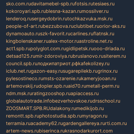
sko.com.ru
davitamebel-spb.ru
fotsis.ru
tesiaes.ru
kokoroyari.spb.ru
blesna-kazan.ru
mossilver.ru
lenderoq.ru
sergeydobrin.ru
tochkazvuka.msk.ru
people-of-art.ru
bezzubova.ru
clubtibet.ru
orior-aks.ru
dynamoauto.ru
szk-favorit.ru
carlines.ru
flatnsk.ru
kingbolenskaner.ru
alex-motor.ru
astroline.net.ru
act1.spb.ru
polyglot.com.ru
gidlipetsk.ru
ooo-driada.ru
detsad125.ru
mir-zdoroviya.ru
bruslanovo.ru
siterem.ru
council.spb.ru
лодкипатриот.рф
kafekolizey.ru
iclub.net.ru
gazon-easy.ru
sugarepilekb.ru
grinox.ru
pylesostineco.ru
msts-ozarenie.ru
kameryjooan.ru
artemovskij.ru
dopler.spb.ru
aid70.ru
metall-perm.ru
ndm.msk.ru
ratingzooshop.ru
apiaccess.ru
globalautotrade.info
bezverhovskoe.ru
drsschool.ru
ZOOSMART.SPB.RU
dalakony.ru
medikijob.ru
remontt.spb.ru
photostudia.spb.ru
myragon.ru
terramia.ru
academy62.ru
gardengallereya.ru
rti.com.ru
artem-news.ru
biserinca.ru
krasnodarkurort.com