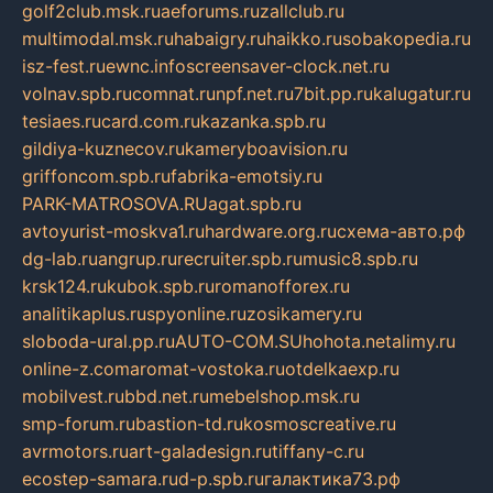
golf2club.msk.ru
aeforums.ru
zallclub.ru
multimodal.msk.ru
habaigry.ru
haikko.ru
sobakopedia.ru
isz-fest.ru
ewnc.info
screensaver-clock.net.ru
volnav.spb.ru
comnat.ru
npf.net.ru
7bit.pp.ru
kalugatur.ru
tesiaes.ru
card.com.ru
kazanka.spb.ru
gildiya-kuznecov.ru
kameryboavision.ru
griffoncom.spb.ru
fabrika-emotsiy.ru
PARK-MATROSOVA.RU
agat.spb.ru
avtoyurist-moskva1.ru
hardware.org.ru
схема-авто.рф
dg-lab.ru
angrup.ru
recruiter.spb.ru
music8.spb.ru
krsk124.ru
kubok.spb.ru
romanofforex.ru
analitikaplus.ru
spyonline.ru
zosikamery.ru
sloboda-ural.pp.ru
AUTO-COM.SU
hohota.net
alimy.ru
online-z.com
aromat-vostoka.ru
otdelkaexp.ru
mobilvest.ru
bbd.net.ru
mebelshop.msk.ru
smp-forum.ru
bastion-td.ru
kosmoscreative.ru
avrmotors.ru
art-galadesign.ru
tiffany-c.ru
ecostep-samara.ru
d-p.spb.ru
галактика73.рф