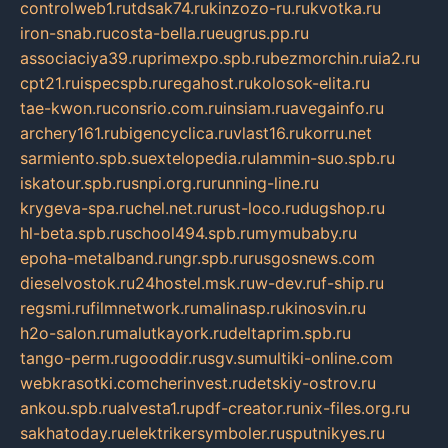
controlweb1.ru
tdsak74.ru
kinzozo-ru.ru
kvotka.ru
iron-snab.ru
costa-bella.ru
eugrus.pp.ru
associaciya39.ru
primexpo.spb.ru
bezmorchin.ru
ia2.ru
cpt21.ru
ispecspb.ru
regahost.ru
kolosok-elita.ru
tae-kwon.ru
consrio.com.ru
insiam.ru
avegainfo.ru
archery161.ru
bigencyclica.ru
vlast16.ru
korru.net
sarmiento.spb.su
extelopedia.ru
lammin-suo.spb.ru
iskatour.spb.ru
snpi.org.ru
running-line.ru
krygeva-spa.ru
chel.net.ru
rust-loco.ru
dugshop.ru
hl-beta.spb.ru
school494.spb.ru
mymubaby.ru
epoha-metalband.ru
ngr.spb.ru
rusgosnews.com
dieselvostok.ru
24hostel.msk.ru
w-dev.ru
f-ship.ru
regsmi.ru
filmnetwork.ru
malinasp.ru
kinosvin.ru
h2o-salon.ru
malutkayork.ru
deltaprim.spb.ru
tango-perm.ru
gooddir.ru
sgv.su
multiki-online.com
webkrasotki.com
cherinvest.ru
detskiy-ostrov.ru
ankou.spb.ru
alvesta1.ru
pdf-creator.ru
nix-files.org.ru
sakhatoday.ru
elektrikersymboler.ru
sputnikyes.ru