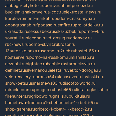
alabuga-cityhotel.ru
pornv.ru
atlantpereezd.ru
bud-em-znakomye.ru
a-cdc.ru
elektrostal-news.ru
korolevremont-market.ru
budem-znakomye.ru
oooagrosnab.ru
fpodaso.ru
emfire.ru
pro-otdelky.ru
ukrasotki.ru
seksuzbek.ru
seks-uzbek.ru
porno-vk.ru
sovratili.ru
olecoon.ru
vd-dosug.ru
adonyev.ru
rbc-news.ru
porno-skvirt.ru
krospr.ru
13autor-kolonka.ru
sormol.ru
2rich.ru
hostel-65.ru
hostserve.ru
porno-na-russkom.ru
mishinlab.ru
neznobi.ru
bigfatcc.ru
habble.ru
starbucksvia.ru
delfinet.ru
silvernano.ru
elestal.ru
vektor-doroga.ru
velotrenajery.ru
pronso54.ru
lenasever.ru
lovinskix.ru
show-pets.ru
smartnews03.ru
discofoxworld.ru
miraclecoon.ru
pongup.ru
hostel65.ru
liura.ru
glasspb.ru
firehunters.ru
gribowo.ru
gnalis.ru
bulkitula.ru
hometown-france.ru
1-xbeticricetc-1-xbetti-5.ru
shop-garena.ru
cricetc-1-xbetr-1-xbetcc-2.ru
one-life-story.ru
top-halyava.ru
accounts112.ru