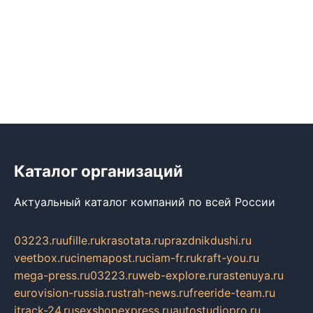
Каталог организаций
Актуальный каталог компаний по всей России
03223.ru
ufille.ru
krasotata.ru
prazdnikdushi.ru
veetbox.ru
cinemapost.ru
ciam-fr.ru
kraft-you.ru
mega-press.ru
03223.ru
web-explore.ru
rastenuya.ru
eurovision-russia.ru
strah-news.ru
freeride-team.ru
itrack-24.ru
sexshopexpress.ru
autostudiopro.ru