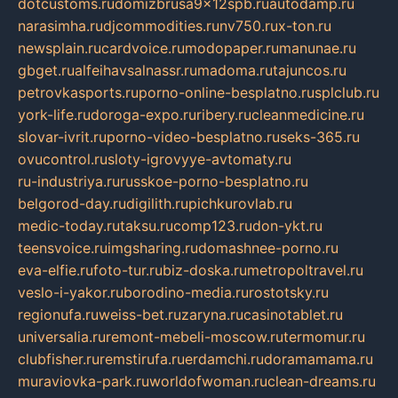
dotcustoms.ru
domizbrusa9x12spb.ru
autodamp.ru
narasimha.ru
djcommodities.ru
nv750.ru
x-ton.ru
newsplain.ru
cardvoice.ru
modopaper.ru
manunae.ru
gbget.ru
alfeihavsalnassr.ru
madoma.ru
tajuncos.ru
petrovkasports.ru
porno-online-besplatno.ru
splclub.ru
york-life.ru
doroga-expo.ru
ribery.ru
cleanmedicine.ru
slovar-ivrit.ru
porno-video-besplatno.ru
seks-365.ru
ovucontrol.ru
sloty-igrovyye-avtomaty.ru
ru-industriya.ru
russkoe-porno-besplatno.ru
belgorod-day.ru
digilith.ru
pichkurovlab.ru
medic-today.ru
taksu.ru
comp123.ru
don-ykt.ru
teensvoice.ru
imgsharing.ru
domashnee-porno.ru
eva-elfie.ru
foto-tur.ru
biz-doska.ru
metropoltravel.ru
veslo-i-yakor.ru
borodino-media.ru
rostotsky.ru
regionufa.ru
weiss-bet.ru
zaryna.ru
casinotablet.ru
universalia.ru
remont-mebeli-moscow.ru
termomur.ru
clubfisher.ru
remstirufa.ru
erdamchi.ru
doramamama.ru
muraviovka-park.ru
worldofwoman.ru
clean-dreams.ru