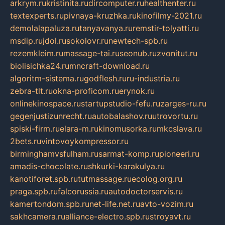
arkrym.ru
kristinita.ru
dircomputer.ru
healthenter.ru
textexperts.ru
pivnaya-kruzhka.ru
kinofilmy-2021.ru
demolalapaluza.ru
tanyavanya.ru
remstir-tolyatti.ru
msdip.ru
jdol.ru
sokolovr.ru
newtech-spb.ru
rezemkleim.ru
massage-tai.ru
seonub.ru
zvonitut.ru
biolisichka24.ru
mncraft-download.ru
algoritm-sistema.ru
godflesh.ru
ru-industria.ru
zebra-tlt.ru
okna-proficom.ru
erynok.ru
onlinekinospace.ru
startupstudio-fefu.ru
zarges-ru.ru
gegenjustizunrecht.ru
autobalashov.ru
utrovortu.ru
spiski-firm.ru
elara-m.ru
kinomusorka.ru
mkcslava.ru
2bets.ru
vintovoykompressor.ru
birminghamvsfulham.ru
sarmat-komp.ru
pioneeri.ru
amadis-chocolate.ru
shkurki-karakulya.ru
kanotiforet.spb.ru
tutmassage.ru
ecolog.org.ru
praga.spb.ru
falcorussia.ru
autodoctorservis.ru
kamertondom.spb.ru
net-life.net.ru
avto-vozim.ru
sakhcamera.ru
alliance-electro.spb.ru
stroyavt.ru