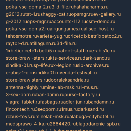
poka-vse-doma-2.ru
3-d-file.ru
hahahaharms.ru
g2012.ru
tst-1.ru
shaggy-cat.ru
opsmgr.ru
ev-gallery.ru
g-2012.ru
ops-mgr.ru
accounts-112.ru
csm-demo.ru
poka-vse-doma2.ru
airgungames.ru
allseo-host.ru
tehosmotre.ru
varieta-yug.ru
cricetc1xbetr1xbetcc2.ru
raytor-d.ru
atillagunn.ru
3d-file.ru
1xbeticricetc1xbetti5.ru
uafoot-statti.ru
e-abis1c.ru
store-brawl-stars.ru
kts-services.ru
dark-sand.ru
sindika-01.ru
sp-life.ru
x-legion.ru
sib-archives.ru
e-abis-1-c.ru
sindika01.ru
venda-festival.ru
store-brawlstars.ru
dooraleksandria.ru
antenna-highly.ru
mine-lab-msk.ru
1-mus.ru
3-sex-porn.ru
ban-damn.ru
purse-factory.ru
viagra-tablet.ru
fasbags.ru
adler-jun.ru
bandamn.ru
fincontech.ru
3sexporn.ru
1mus.ru
darksand.ru
rebus-toys.ru
minelab-msk.ru
alabuga-cityhotel.ru
medsprawo-4-ka.ru
2864420.ru
blagodarenie-spb.ru