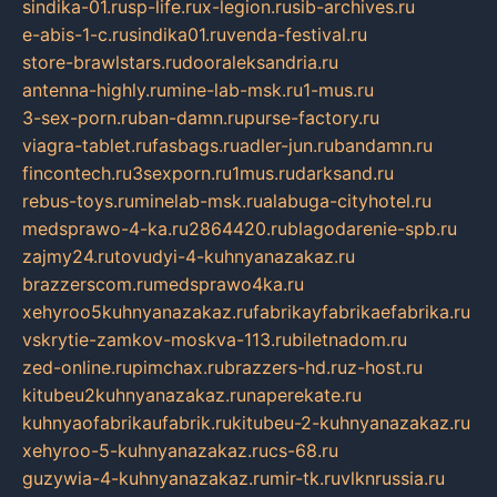
sindika-01.ru
sp-life.ru
x-legion.ru
sib-archives.ru
e-abis-1-c.ru
sindika01.ru
venda-festival.ru
store-brawlstars.ru
dooraleksandria.ru
antenna-highly.ru
mine-lab-msk.ru
1-mus.ru
3-sex-porn.ru
ban-damn.ru
purse-factory.ru
viagra-tablet.ru
fasbags.ru
adler-jun.ru
bandamn.ru
fincontech.ru
3sexporn.ru
1mus.ru
darksand.ru
rebus-toys.ru
minelab-msk.ru
alabuga-cityhotel.ru
medsprawo-4-ka.ru
2864420.ru
blagodarenie-spb.ru
zajmy24.ru
tovudyi-4-kuhnyanazakaz.ru
brazzerscom.ru
medsprawo4ka.ru
xehyroo5kuhnyanazakaz.ru
fabrikayfabrikaefabrika.ru
vskrytie-zamkov-moskva-113.ru
biletnadom.ru
zed-online.ru
pimchax.ru
brazzers-hd.ru
z-host.ru
kitubeu2kuhnyanazakaz.ru
naperekate.ru
kuhnyaofabrikaufabrik.ru
kitubeu-2-kuhnyanazakaz.ru
xehyroo-5-kuhnyanazakaz.ru
cs-68.ru
guzywia-4-kuhnyanazakaz.ru
mir-tk.ru
vlknrussia.ru