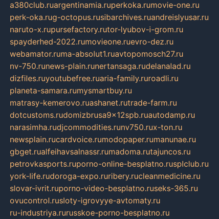
a380club.ru
argentinamia.ru
perkoka.ru
movie-one.ru
perk-oka.ru
g-octopus.ru
sibarchives.ru
andreislyusar.ru
naruto-x.ru
pursefactory.ru
tor-lyubov-i-grom.ru
spayderhed-2022.ru
movieone.ru
evro-dez.ru
webamator.ru
ma-absolut1.ru
avtopomosch27.ru
nv-750.ru
news-plain.ru
nertansaga.ru
delanalad.ru
dizfiles.ru
youtubefree.ru
aria-family.ru
roadli.ru
planeta-samara.ru
mysmartbuy.ru
matrasy-kemerovo.ru
ashanet.ru
trade-farm.ru
dotcustoms.ru
domizbrusa9x12spb.ru
autodamp.ru
narasimha.ru
djcommodities.ru
nv750.ru
x-ton.ru
newsplain.ru
cardvoice.ru
modopaper.ru
manunae.ru
gbget.ru
alfeihavsalnassr.ru
madoma.ru
tajuncos.ru
petrovkasports.ru
porno-online-besplatno.ru
splclub.ru
york-life.ru
doroga-expo.ru
ribery.ru
cleanmedicine.ru
slovar-ivrit.ru
porno-video-besplatno.ru
seks-365.ru
ovucontrol.ru
sloty-igrovyye-avtomaty.ru
ru-industriya.ru
russkoe-porno-besplatno.ru