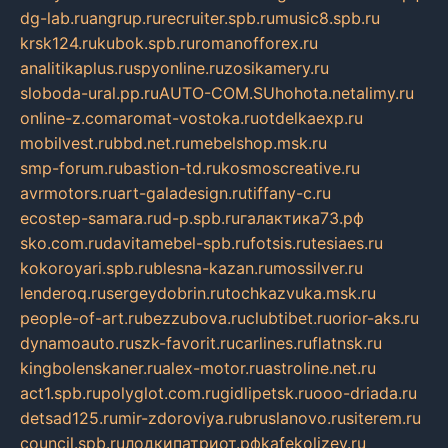
dg-lab.ru
angrup.ru
recruiter.spb.ru
music8.spb.ru
krsk124.ru
kubok.spb.ru
romanofforex.ru
analitikaplus.ru
spyonline.ru
zosikamery.ru
sloboda-ural.pp.ru
AUTO-COM.SU
hohota.net
alimy.ru
online-z.com
aromat-vostoka.ru
otdelkaexp.ru
mobilvest.ru
bbd.net.ru
mebelshop.msk.ru
smp-forum.ru
bastion-td.ru
kosmoscreative.ru
avrmotors.ru
art-galadesign.ru
tiffany-c.ru
ecostep-samara.ru
d-p.spb.ru
галактика73.рф
sko.com.ru
davitamebel-spb.ru
fotsis.ru
tesiaes.ru
kokoroyari.spb.ru
blesna-kazan.ru
mossilver.ru
lenderoq.ru
sergeydobrin.ru
tochkazvuka.msk.ru
people-of-art.ru
bezzubova.ru
clubtibet.ru
orior-aks.ru
dynamoauto.ru
szk-favorit.ru
carlines.ru
flatnsk.ru
kingbolenskaner.ru
alex-motor.ru
astroline.net.ru
act1.spb.ru
polyglot.com.ru
gidlipetsk.ru
ooo-driada.ru
detsad125.ru
mir-zdoroviya.ru
bruslanovo.ru
siterem.ru
council.spb.ru
лодкипатриот.рф
kafekolizey.ru