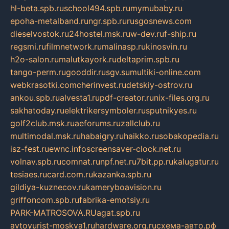
hl-beta.spb.ru
school494.spb.ru
mymubaby.ru
epoha-metalband.ru
ngr.spb.ru
rusgosnews.com
dieselvostok.ru
24hostel.msk.ru
w-dev.ru
f-ship.ru
regsmi.ru
filmnetwork.ru
malinasp.ru
kinosvin.ru
h2o-salon.ru
malutkayork.ru
deltaprim.spb.ru
tango-perm.ru
gooddir.ru
sgv.su
multiki-online.com
webkrasotki.com
cherinvest.ru
detskiy-ostrov.ru
ankou.spb.ru
alvesta1.ru
pdf-creator.ru
nix-files.org.ru
sakhatoday.ru
elektrikersymboler.ru
sputnikyes.ru
golf2club.msk.ru
aeforums.ru
zallclub.ru
multimodal.msk.ru
habaigry.ru
haikko.ru
sobakopedia.ru
isz-fest.ru
ewnc.info
screensaver-clock.net.ru
volnav.spb.ru
comnat.ru
npf.net.ru
7bit.pp.ru
kalugatur.ru
tesiaes.ru
card.com.ru
kazanka.spb.ru
gildiya-kuznecov.ru
kameryboavision.ru
griffoncom.spb.ru
fabrika-emotsiy.ru
PARK-MATROSOVA.RU
agat.spb.ru
avtoyurist-moskva1.ru
hardware.org.ru
схема-авто.рф