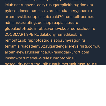
iclub.net.ru
gazon-easy.ru
sugarepilekb.ru
grinox.ru
pylesostineco.ru
msts-ozarenie.ru
kameryjooan.ru
artemovskij.ru
dopler.spb.ru
aid70.ru
metall-perm.ru
ndm.msk.ru
ratingzooshop.ru
apiaccess.ru
globalautotrade.info
bezverhovskoe.ru
drsschool.ru
ZOOSMART.SPB.RU
dalakony.ru
medikijob.ru
remontt.spb.ru
photostudia.spb.ru
myragon.ru
terramia.ru
academy62.ru
gardengallereya.ru
rti.com.ru
artem-news.ru
biserinca.ru
krasnodarkurort.com
imshowtv.ru
mebel-v-tule.ru
mobtopik.ru
pcsecurity.net.ru
tool-sib.ru
multimetrunit.ru
sp-tour.ru
fan-cs.ru
santeh-russia.ru
symbian9.net.ru
DSHAIR.RU
tmmotors.spb.ru
xjocuricopii.com
musavtomat.msk.ru
obustrojdom.ru
sovetcik.ru
ybaranovskaya.ru
ppknews.ru
cult-alshei.ru
JAPANRUSSIA.RU
proekciyamebel.ru
imper-finans.ru
rim.org.ru
glamourai.ru
brassminus.ru
zabor-pro.ru
ftn.pp.ru
dorogoe58.ru
laimengpacker.ru
kuzova-zapchasti.ru