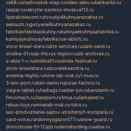
cs68.ru
vladivostok-map.ru
video-seks.ru
bankaribi.ru
raszar.ru
vskrytie-zamkov-moskva113.ru
lipetsktelecom.ru
tovudyi4kuhnyanazakaz.ru
seksuzb.ru
guzywia4kuhnyanazakaz.ru
fabrikaofabrikaokuhny.ru
kuhnyaekuhnyaafabrika.ru
kuhnyaykuhnyayfabrika.ru
e-abis1c.ru
store-brawl-stars.ru
kts-services.ru
dark-sand.ru
sindika-01.ru
sp-life.ru
x-legion.ru
sib-archives.ru
e-abis-1-c.ru
sindika01.ru
venda-festival.ru
store-brawlstars.ru
dooraleksandria.ru
antenna-highly.ru
mine-lab-msk.ru
1-mus.ru
3-sex-porn.ru
ban-damn.ru
purse-factory.ru
viagra-tablet.ru
fasbags.ru
adler-jun.ru
bandamn.ru
fincontech.ru
3sexporn.ru
1mus.ru
darksand.ru
rebus-toys.ru
minelab-msk.ru
rtdco.ru
seo-prodvizhenie-sajtov-stroitelnyh-kompanij.ru
card-voice.ru
rulonnyygazon177.ru
snow-guard.ru
domizbrusa-9x12spb.ru
demaholding.ru
aalse.ru