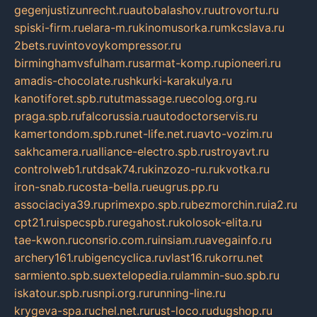
gegenjustizunrecht.ru
autobalashov.ru
utrovortu.ru
spiski-firm.ru
elara-m.ru
kinomusorka.ru
mkcslava.ru
2bets.ru
vintovoykompressor.ru
birminghamvsfulham.ru
sarmat-komp.ru
pioneeri.ru
amadis-chocolate.ru
shkurki-karakulya.ru
kanotiforet.spb.ru
tutmassage.ru
ecolog.org.ru
praga.spb.ru
falcorussia.ru
autodoctorservis.ru
kamertondom.spb.ru
net-life.net.ru
avto-vozim.ru
sakhcamera.ru
alliance-electro.spb.ru
stroyavt.ru
controlweb1.ru
tdsak74.ru
kinzozo-ru.ru
kvotka.ru
iron-snab.ru
costa-bella.ru
eugrus.pp.ru
associaciya39.ru
primexpo.spb.ru
bezmorchin.ru
ia2.ru
cpt21.ru
ispecspb.ru
regahost.ru
kolosok-elita.ru
tae-kwon.ru
consrio.com.ru
insiam.ru
avegainfo.ru
archery161.ru
bigencyclica.ru
vlast16.ru
korru.net
sarmiento.spb.su
extelopedia.ru
lammin-suo.spb.ru
iskatour.spb.ru
snpi.org.ru
running-line.ru
krygeva-spa.ru
chel.net.ru
rust-loco.ru
dugshop.ru