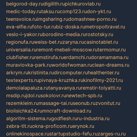
belgorod-day.ru
digilith.ru
pichkurovlab.ru
medic-today.ru
taksu.ru
comp123.ru
don-ykt.ru
teensvoice.ru
imgsharing.ru
domashnee-porno.ru
eva-elfie.ru
foto-tur.ru
biz-doska.ru
metropoltravel.ru
veslo-i-yakor.ru
borodino-media.ru
rostotsky.ru
regionufa.ru
weiss-bet.ru
zaryna.ru
casinotablet.ru
universalia.ru
remont-mebeli-moscow.ru
termomur.ru
clubfisher.ru
remstirufa.ru
erdamchi.ru
doramamama.ru
muraviovka-park.ru
worldofwoman.ru
clean-dreams.ru
arkrym.ru
kristinita.ru
dircomputer.ru
healthenter.ru
textexperts.ru
pivnaya-kruzhka.ru
kinofilmy-2021.ru
demolalapaluza.ru
tanyavanya.ru
remstir-tolyatti.ru
msdip.ru
jdol.ru
sokolovr.ru
newtech-spb.ru
rezemkleim.ru
massage-tai.ru
seonub.ru
zvonitut.ru
biolisichka24.ru
mncraft-download.ru
algoritm-sistema.ru
godflesh.ru
ru-industria.ru
zebra-tlt.ru
okna-proficom.ru
erynok.ru
onlinekinospace.ru
startupstudio-fefu.ru
zarges-ru.ru