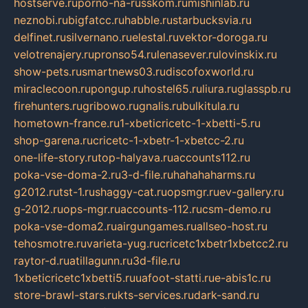
hostserve.ru
porno-na-russkom.ru
mishinlab.ru
neznobi.ru
bigfatcc.ru
habble.ru
starbucksvia.ru
delfinet.ru
silvernano.ru
elestal.ru
vektor-doroga.ru
velotrenajery.ru
pronso54.ru
lenasever.ru
lovinskix.ru
show-pets.ru
smartnews03.ru
discofoxworld.ru
miraclecoon.ru
pongup.ru
hostel65.ru
liura.ru
glasspb.ru
firehunters.ru
gribowo.ru
gnalis.ru
bulkitula.ru
hometown-france.ru
1-xbeticricetc-1-xbetti-5.ru
shop-garena.ru
cricetc-1-xbetr-1-xbetcc-2.ru
one-life-story.ru
top-halyava.ru
accounts112.ru
poka-vse-doma-2.ru
3-d-file.ru
hahahaharms.ru
g2012.ru
tst-1.ru
shaggy-cat.ru
opsmgr.ru
ev-gallery.ru
g-2012.ru
ops-mgr.ru
accounts-112.ru
csm-demo.ru
poka-vse-doma2.ru
airgungames.ru
allseo-host.ru
tehosmotre.ru
varieta-yug.ru
cricetc1xbetr1xbetcc2.ru
raytor-d.ru
atillagunn.ru
3d-file.ru
1xbeticricetc1xbetti5.ru
uafoot-statti.ru
e-abis1c.ru
store-brawl-stars.ru
kts-services.ru
dark-sand.ru