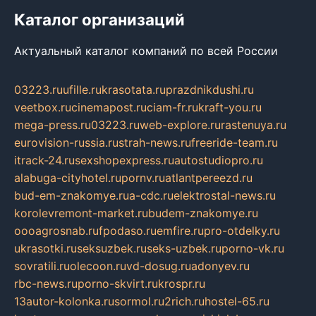
Каталог организаций
Актуальный каталог компаний по всей России
03223.ru
ufille.ru
krasotata.ru
prazdnikdushi.ru
veetbox.ru
cinemapost.ru
ciam-fr.ru
kraft-you.ru
mega-press.ru
03223.ru
web-explore.ru
rastenuya.ru
eurovision-russia.ru
strah-news.ru
freeride-team.ru
itrack-24.ru
sexshopexpress.ru
autostudiopro.ru
alabuga-cityhotel.ru
pornv.ru
atlantpereezd.ru
bud-em-znakomye.ru
a-cdc.ru
elektrostal-news.ru
korolevremont-market.ru
budem-znakomye.ru
oooagrosnab.ru
fpodaso.ru
emfire.ru
pro-otdelky.ru
ukrasotki.ru
seksuzbek.ru
seks-uzbek.ru
porno-vk.ru
sovratili.ru
olecoon.ru
vd-dosug.ru
adonyev.ru
rbc-news.ru
porno-skvirt.ru
krospr.ru
13autor-kolonka.ru
sormol.ru
2rich.ru
hostel-65.ru