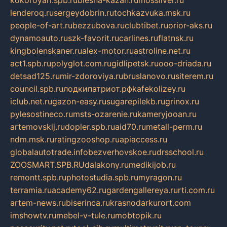
kokoroyari.spb.ru
blesna-kazan.ru
mossilver.ru
lenderoq.ru
sergeydobrin.ru
tochkazvuka.msk.ru
people-of-art.ru
bezzubova.ru
clubtibet.ru
orior-aks.ru
dynamoauto.ru
szk-favorit.ru
carlines.ru
flatnsk.ru
kingbolenskaner.ru
alex-motor.ru
astroline.net.ru
act1.spb.ru
polyglot.com.ru
gidlipetsk.ru
ooo-driada.ru
detsad125.ru
mir-zdoroviya.ru
bruslanovo.ru
siterem.ru
council.spb.ru
лодкипатриот.рф
kafekolizey.ru
iclub.net.ru
gazon-easy.ru
sugarepilekb.ru
grinox.ru
pylesostineco.ru
msts-ozarenie.ru
kameryjooan.ru
artemovskij.ru
dopler.spb.ru
aid70.ru
metall-perm.ru
ndm.msk.ru
ratingzooshop.ru
apiaccess.ru
globalautotrade.info
bezverhovskoe.ru
drsschool.ru
ZOOSMART.SPB.RU
dalakony.ru
medikijob.ru
remontt.spb.ru
photostudia.spb.ru
myragon.ru
terramia.ru
academy62.ru
gardengallereya.ru
rti.com.ru
artem-news.ru
biserinca.ru
krasnodarkurort.com
imshowtv.ru
mebel-v-tule.ru
mobtopik.ru