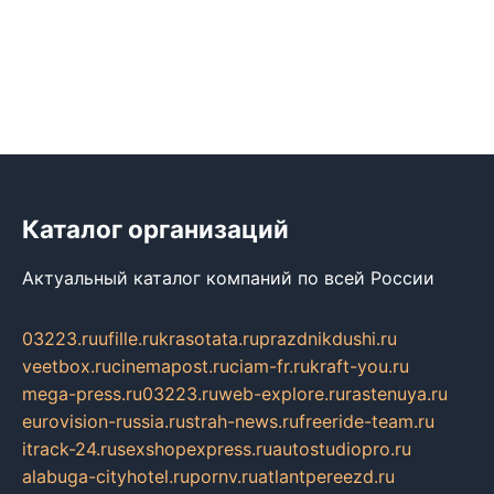
Каталог организаций
Актуальный каталог компаний по всей России
03223.ru
ufille.ru
krasotata.ru
prazdnikdushi.ru
veetbox.ru
cinemapost.ru
ciam-fr.ru
kraft-you.ru
mega-press.ru
03223.ru
web-explore.ru
rastenuya.ru
eurovision-russia.ru
strah-news.ru
freeride-team.ru
itrack-24.ru
sexshopexpress.ru
autostudiopro.ru
alabuga-cityhotel.ru
pornv.ru
atlantpereezd.ru