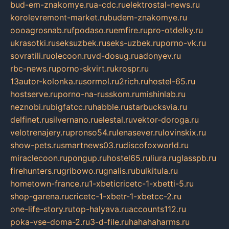
bud-em-znakomye.ru
a-cdc.ru
elektrostal-news.ru
korolevremont-market.ru
budem-znakomye.ru
oooagrosnab.ru
fpodaso.ru
emfire.ru
pro-otdelky.ru
ukrasotki.ru
seksuzbek.ru
seks-uzbek.ru
porno-vk.ru
sovratili.ru
olecoon.ru
vd-dosug.ru
adonyev.ru
rbc-news.ru
porno-skvirt.ru
krospr.ru
13autor-kolonka.ru
sormol.ru
2rich.ru
hostel-65.ru
hostserve.ru
porno-na-russkom.ru
mishinlab.ru
neznobi.ru
bigfatcc.ru
habble.ru
starbucksvia.ru
delfinet.ru
silvernano.ru
elestal.ru
vektor-doroga.ru
velotrenajery.ru
pronso54.ru
lenasever.ru
lovinskix.ru
show-pets.ru
smartnews03.ru
discofoxworld.ru
miraclecoon.ru
pongup.ru
hostel65.ru
liura.ru
glasspb.ru
firehunters.ru
gribowo.ru
gnalis.ru
bulkitula.ru
hometown-france.ru
1-xbeticricetc-1-xbetti-5.ru
shop-garena.ru
cricetc-1-xbetr-1-xbetcc-2.ru
one-life-story.ru
top-halyava.ru
accounts112.ru
poka-vse-doma-2.ru
3-d-file.ru
hahahaharms.ru