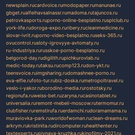
newsplain.ru
cardvoice.ru
modopaper.ru
manunae.ru
gbget.ru
alfeihavsalnassr.ru
madoma.ru
tajuncos.ru
petrovkasports.ru
porno-online-besplatno.ru
splclub.ru
york-life.ru
doroga-expo.ru
ribery.ru
cleanmedicine.ru
slovar-ivrit.ru
porno-video-besplatno.ru
seks-365.ru
ovucontrol.ru
sloty-igrovyye-avtomaty.ru
ru-industriya.ru
russkoe-porno-besplatno.ru
belgorod-day.ru
digilith.ru
pichkurovlab.ru
medic-today.ru
taksu.ru
comp123.ru
don-ykt.ru
teensvoice.ru
imgsharing.ru
domashnee-porno.ru
eva-elfie.ru
foto-tur.ru
biz-doska.ru
metropoltravel.ru
veslo-i-yakor.ru
borodino-media.ru
rostotsky.ru
regionufa.ru
weiss-bet.ru
zaryna.ru
casinotablet.ru
universalia.ru
remont-mebeli-moscow.ru
termomur.ru
clubfisher.ru
remstirufa.ru
erdamchi.ru
doramamama.ru
muraviovka-park.ru
worldofwoman.ru
clean-dreams.ru
arkrym.ru
kristinita.ru
dircomputer.ru
healthenter.ru
textexperts.ru
pivnaya-kruzhka.ru
kinofilmy-2021.ru