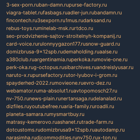
3-sex-porn.ru
ban-damn.ru
purse-factory.ru
viagra-tablet.ru
fasbags.ru
adler-jun.ru
bandamn.ru
fincontech.ru
3sexporn.ru
1mus.ru
darksand.ru
rebus-toys.ru
minelab-msk.ru
rtdco.ru
seo-prodvizhenie-sajtov-stroitelnyh-kompanij.ru
card-voice.ru
rulonnyygazon177.ru
snow-guard.ru
domizbrusa-9x12spb.ru
demaholding.ru
aalse.ru
a380club.ru
argentinamia.ru
perkoka.ru
movie-one.ru
perk-oka.ru
g-octopus.ru
sibarchives.ru
andreislyusar.ru
naruto-x.ru
pursefactory.ru
tor-lyubov-i-grom.ru
spayderhed-2022.ru
movieone.ru
evro-dez.ru
webamator.ru
ma-absolut1.ru
avtopomosch27.ru
nv-750.ru
news-plain.ru
nertansaga.ru
delanalad.ru
dizfiles.ru
youtubefree.ru
aria-family.ru
roadli.ru
planeta-samara.ru
mysmartbuy.ru
matrasy-kemerovo.ru
ashanet.ru
trade-farm.ru
dotcustoms.ru
domizbrusa9x12spb.ru
autodamp.ru
narasimha.ru
djcommodities.ru
nv750.ru
x-ton.ru