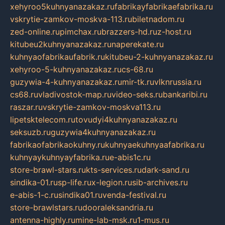
xehyroo5kuhnyanazakaz.ru
fabrikayfabrikaefabrika.ru
vskrytie-zamkov-moskva-113.ru
biletnadom.ru
zed-online.ru
pimchax.ru
brazzers-hd.ru
z-host.ru
kitubeu2kuhnyanazakaz.ru
naperekate.ru
kuhnyaofabrikaufabrik.ru
kitubeu-2-kuhnyanazakaz.ru
xehyroo-5-kuhnyanazakaz.ru
cs-68.ru
guzywia-4-kuhnyanazakaz.ru
mir-tk.ru
vlknrussia.ru
cs68.ru
vladivostok-map.ru
video-seks.ru
bankaribi.ru
raszar.ru
vskrytie-zamkov-moskva113.ru
lipetsktelecom.ru
tovudyi4kuhnyanazakaz.ru
seksuzb.ru
guzywia4kuhnyanazakaz.ru
fabrikaofabrikaokuhny.ru
kuhnyaekuhnyaafabrika.ru
kuhnyaykuhnyayfabrika.ru
e-abis1c.ru
store-brawl-stars.ru
kts-services.ru
dark-sand.ru
sindika-01.ru
sp-life.ru
x-legion.ru
sib-archives.ru
e-abis-1-c.ru
sindika01.ru
venda-festival.ru
store-brawlstars.ru
dooraleksandria.ru
antenna-highly.ru
mine-lab-msk.ru
1-mus.ru