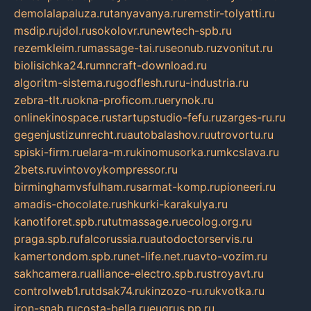
demolalapaluza.ru
tanyavanya.ru
remstir-tolyatti.ru
msdip.ru
jdol.ru
sokolovr.ru
newtech-spb.ru
rezemkleim.ru
massage-tai.ru
seonub.ru
zvonitut.ru
biolisichka24.ru
mncraft-download.ru
algoritm-sistema.ru
godflesh.ru
ru-industria.ru
zebra-tlt.ru
okna-proficom.ru
erynok.ru
onlinekinospace.ru
startupstudio-fefu.ru
zarges-ru.ru
gegenjustizunrecht.ru
autobalashov.ru
utrovortu.ru
spiski-firm.ru
elara-m.ru
kinomusorka.ru
mkcslava.ru
2bets.ru
vintovoykompressor.ru
birminghamvsfulham.ru
sarmat-komp.ru
pioneeri.ru
amadis-chocolate.ru
shkurki-karakulya.ru
kanotiforet.spb.ru
tutmassage.ru
ecolog.org.ru
praga.spb.ru
falcorussia.ru
autodoctorservis.ru
kamertondom.spb.ru
net-life.net.ru
avto-vozim.ru
sakhcamera.ru
alliance-electro.spb.ru
stroyavt.ru
controlweb1.ru
tdsak74.ru
kinzozo-ru.ru
kvotka.ru
iron-snab.ru
costa-bella.ru
eugrus.pp.ru