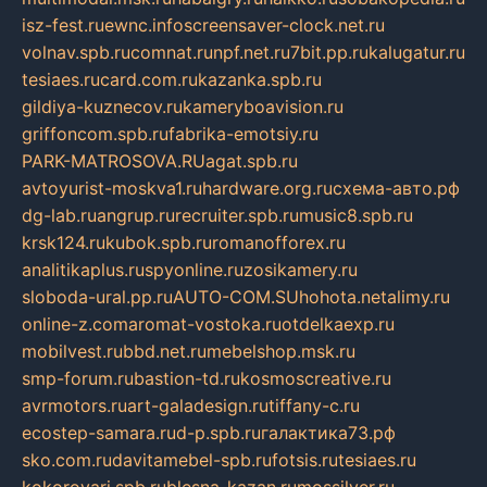
isz-fest.ru
ewnc.info
screensaver-clock.net.ru
volnav.spb.ru
comnat.ru
npf.net.ru
7bit.pp.ru
kalugatur.ru
tesiaes.ru
card.com.ru
kazanka.spb.ru
gildiya-kuznecov.ru
kameryboavision.ru
griffoncom.spb.ru
fabrika-emotsiy.ru
PARK-MATROSOVA.RU
agat.spb.ru
avtoyurist-moskva1.ru
hardware.org.ru
схема-авто.рф
dg-lab.ru
angrup.ru
recruiter.spb.ru
music8.spb.ru
krsk124.ru
kubok.spb.ru
romanofforex.ru
analitikaplus.ru
spyonline.ru
zosikamery.ru
sloboda-ural.pp.ru
AUTO-COM.SU
hohota.net
alimy.ru
online-z.com
aromat-vostoka.ru
otdelkaexp.ru
mobilvest.ru
bbd.net.ru
mebelshop.msk.ru
smp-forum.ru
bastion-td.ru
kosmoscreative.ru
avrmotors.ru
art-galadesign.ru
tiffany-c.ru
ecostep-samara.ru
d-p.spb.ru
галактика73.рф
sko.com.ru
davitamebel-spb.ru
fotsis.ru
tesiaes.ru