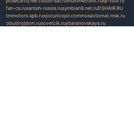
pcsecurity.net.ru
tool-sib.ru
multimetrunit.ru
sp-tour.ru
fan-cs.ru
santeh-russia.ru
symbian9.net.ru
DSHAIR.RU
tmmotors.spb.ru
xjocuricopii.com
musavtomat.msk.ru
obustrojdom.ru
sovetcik.ru
ybaranovskaya.ru
ppknews.ru
cult-alshei.ru
JAPANRUSSIA.RU
proekciyamebel.ru
imper-finans.ru
rim.org.ru
glamourai.ru
brassminus.ru
zabor-pro.ru
ftn.pp.ru
dorogoe58.ru
laimengpacker.ru
kuzova-zapchasti.ru
sageerp.ru
taxodrom.ru
dsrazvitie.ru
hardcity.net.ru
ratinghomegames.ru
topservice25.ru
gubernyan.ru
gtglasslined.ru
ii4.ru
tssport.spb.ru
andorra24.com
blackwallstreet.ru
oboimos.ru
optim-doors.com.ru
ikuch.ru
nycr.org.ru
npa21.ru
vremya-ch.spb.ru
desert000.ru
ivtorgi.ru
ifiori.ru
catalog-statei.ru
dcv.org.ru
spetsmaster174.ru
ipkameryhiseeu.ru
dum26.ru
ruspol.spb.ru
fr-opendp.ru
kam-solnyshko.ru
cheyenne-arapaho.ru
sevzapmetal.spb.ru
ted-lapidus.spb.ru
parasite-eliminator.ru