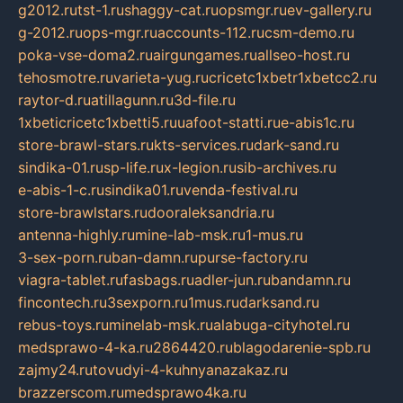
g2012.ru
tst-1.ru
shaggy-cat.ru
opsmgr.ru
ev-gallery.ru
g-2012.ru
ops-mgr.ru
accounts-112.ru
csm-demo.ru
poka-vse-doma2.ru
airgungames.ru
allseo-host.ru
tehosmotre.ru
varieta-yug.ru
cricetc1xbetr1xbetcc2.ru
raytor-d.ru
atillagunn.ru
3d-file.ru
1xbeticricetc1xbetti5.ru
uafoot-statti.ru
e-abis1c.ru
store-brawl-stars.ru
kts-services.ru
dark-sand.ru
sindika-01.ru
sp-life.ru
x-legion.ru
sib-archives.ru
e-abis-1-c.ru
sindika01.ru
venda-festival.ru
store-brawlstars.ru
dooraleksandria.ru
antenna-highly.ru
mine-lab-msk.ru
1-mus.ru
3-sex-porn.ru
ban-damn.ru
purse-factory.ru
viagra-tablet.ru
fasbags.ru
adler-jun.ru
bandamn.ru
fincontech.ru
3sexporn.ru
1mus.ru
darksand.ru
rebus-toys.ru
minelab-msk.ru
alabuga-cityhotel.ru
medsprawo-4-ka.ru
2864420.ru
blagodarenie-spb.ru
zajmy24.ru
tovudyi-4-kuhnyanazakaz.ru
brazzerscom.ru
medsprawo4ka.ru