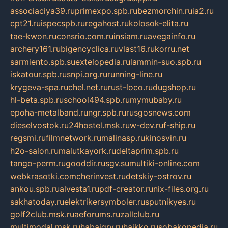
associaciya39.ru
primexpo.spb.ru
bezmorchin.ru
ia2.ru
cpt21.ru
ispecspb.ru
regahost.ru
kolosok-elita.ru
tae-kwon.ru
consrio.com.ru
insiam.ru
avegainfo.ru
archery161.ru
bigencyclica.ru
vlast16.ru
korru.net
sarmiento.spb.su
extelopedia.ru
lammin-suo.spb.ru
iskatour.spb.ru
snpi.org.ru
running-line.ru
krygeva-spa.ru
chel.net.ru
rust-loco.ru
dugshop.ru
hl-beta.spb.ru
school494.spb.ru
mymubaby.ru
epoha-metalband.ru
ngr.spb.ru
rusgosnews.com
dieselvostok.ru
24hostel.msk.ru
w-dev.ru
f-ship.ru
regsmi.ru
filmnetwork.ru
malinasp.ru
kinosvin.ru
h2o-salon.ru
malutkayork.ru
deltaprim.spb.ru
tango-perm.ru
gooddir.ru
sgv.su
multiki-online.com
webkrasotki.com
cherinvest.ru
detskiy-ostrov.ru
ankou.spb.ru
alvesta1.ru
pdf-creator.ru
nix-files.org.ru
sakhatoday.ru
elektrikersymboler.ru
sputnikyes.ru
golf2club.msk.ru
aeforums.ru
zallclub.ru
multimodal.msk.ru
habaigry.ru
haikko.ru
sobakopedia.ru