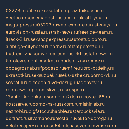
03223.ru
ufille.ru
krasotata.ru
prazdnikdushi.ru
veetbox.ru
cinemapost.ru
ciam-fr.ru
kraft-you.ru
mega-press.ru
03223.ru
web-explore.ru
rastenuya.ru
eurovision-russia.ru
strah-news.ru
freeride-team.ru
itrack-24.ru
sexshopexpress.ru
autostudiopro.ru
alabuga-cityhotel.ru
pornv.ru
atlantpereezd.ru
bud-em-znakomye.ru
a-cdc.ru
elektrostal-news.ru
korolevremont-market.ru
budem-znakomye.ru
oooagrosnab.ru
fpodaso.ru
emfire.ru
pro-otdelky.ru
ukrasotki.ru
seksuzbek.ru
seks-uzbek.ru
porno-vk.ru
sovratili.ru
olecoon.ru
vd-dosug.ru
adonyev.ru
rbc-news.ru
porno-skvirt.ru
krospr.ru
13autor-kolonka.ru
sormol.ru
2rich.ru
hostel-65.ru
hostserve.ru
porno-na-russkom.ru
mishinlab.ru
neznobi.ru
bigfatcc.ru
habble.ru
starbucksvia.ru
delfinet.ru
silvernano.ru
elestal.ru
vektor-doroga.ru
velotrenajery.ru
pronso54.ru
lenasever.ru
lovinskix.ru