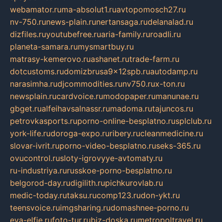
webamator.ru
ma-absolut1.ru
avtopomosch27.ru
nv-750.ru
news-plain.ru
nertansaga.ru
delanalad.ru
dizfiles.ru
youtubefree.ru
aria-family.ru
roadli.ru
planeta-samara.ru
mysmartbuy.ru
matrasy-kemerovo.ru
ashanet.ru
trade-farm.ru
dotcustoms.ru
domizbrusa9x12spb.ru
autodamp.ru
narasimha.ru
djcommodities.ru
nv750.ru
x-ton.ru
newsplain.ru
cardvoice.ru
modopaper.ru
manunae.ru
gbget.ru
alfeihavsalnassr.ru
madoma.ru
tajuncos.ru
petrovkasports.ru
porno-online-besplatno.ru
splclub.ru
york-life.ru
doroga-expo.ru
ribery.ru
cleanmedicine.ru
slovar-ivrit.ru
porno-video-besplatno.ru
seks-365.ru
ovucontrol.ru
sloty-igrovyye-avtomaty.ru
ru-industriya.ru
russkoe-porno-besplatno.ru
belgorod-day.ru
digilith.ru
pichkurovlab.ru
medic-today.ru
taksu.ru
comp123.ru
don-ykt.ru
teensvoice.ru
imgsharing.ru
domashnee-porno.ru
eva-elfie.ru
foto-tur.ru
biz-doska.ru
metropoltravel.ru