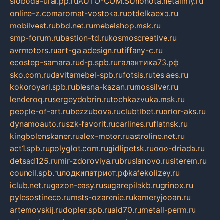
sloboda-ural.pp.ru
AUTO-COM.SU
hohota.net
alimy.ru
online-z.com
aromat-vostoka.ru
otdelkaexp.ru
mobilvest.ru
bbd.net.ru
mebelshop.msk.ru
smp-forum.ru
bastion-td.ru
kosmoscreative.ru
avrmotors.ru
art-galadesign.ru
tiffany-c.ru
ecostep-samara.ru
d-p.spb.ru
галактика73.рф
sko.com.ru
davitamebel-spb.ru
fotsis.ru
tesiaes.ru
kokoroyari.spb.ru
blesna-kazan.ru
mossilver.ru
lenderoq.ru
sergeydobrin.ru
tochkazvuka.msk.ru
people-of-art.ru
bezzubova.ru
clubtibet.ru
orior-aks.ru
dynamoauto.ru
szk-favorit.ru
carlines.ru
flatnsk.ru
kingbolenskaner.ru
alex-motor.ru
astroline.net.ru
act1.spb.ru
polyglot.com.ru
gidlipetsk.ru
ooo-driada.ru
detsad125.ru
mir-zdoroviya.ru
bruslanovo.ru
siterem.ru
council.spb.ru
лодкипатриот.рф
kafekolizey.ru
iclub.net.ru
gazon-easy.ru
sugarepilekb.ru
grinox.ru
pylesostineco.ru
msts-ozarenie.ru
kameryjooan.ru
artemovskij.ru
dopler.spb.ru
aid70.ru
metall-perm.ru