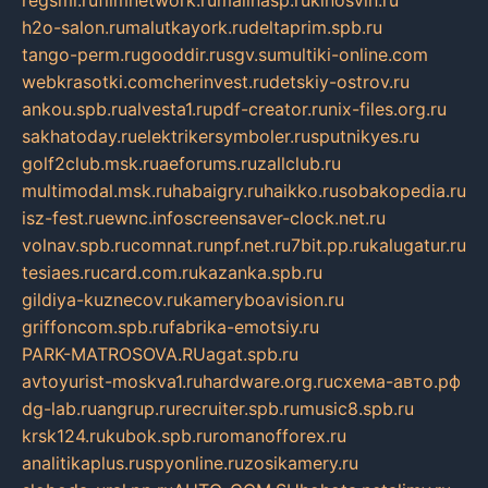
regsmi.ru
filmnetwork.ru
malinasp.ru
kinosvin.ru
h2o-salon.ru
malutkayork.ru
deltaprim.spb.ru
tango-perm.ru
gooddir.ru
sgv.su
multiki-online.com
webkrasotki.com
cherinvest.ru
detskiy-ostrov.ru
ankou.spb.ru
alvesta1.ru
pdf-creator.ru
nix-files.org.ru
sakhatoday.ru
elektrikersymboler.ru
sputnikyes.ru
golf2club.msk.ru
aeforums.ru
zallclub.ru
multimodal.msk.ru
habaigry.ru
haikko.ru
sobakopedia.ru
isz-fest.ru
ewnc.info
screensaver-clock.net.ru
volnav.spb.ru
comnat.ru
npf.net.ru
7bit.pp.ru
kalugatur.ru
tesiaes.ru
card.com.ru
kazanka.spb.ru
gildiya-kuznecov.ru
kameryboavision.ru
griffoncom.spb.ru
fabrika-emotsiy.ru
PARK-MATROSOVA.RU
agat.spb.ru
avtoyurist-moskva1.ru
hardware.org.ru
схема-авто.рф
dg-lab.ru
angrup.ru
recruiter.spb.ru
music8.spb.ru
krsk124.ru
kubok.spb.ru
romanofforex.ru
analitikaplus.ru
spyonline.ru
zosikamery.ru