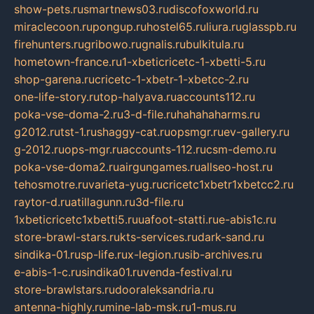
show-pets.ru
smartnews03.ru
discofoxworld.ru
miraclecoon.ru
pongup.ru
hostel65.ru
liura.ru
glasspb.ru
firehunters.ru
gribowo.ru
gnalis.ru
bulkitula.ru
hometown-france.ru
1-xbeticricetc-1-xbetti-5.ru
shop-garena.ru
cricetc-1-xbetr-1-xbetcc-2.ru
one-life-story.ru
top-halyava.ru
accounts112.ru
poka-vse-doma-2.ru
3-d-file.ru
hahahaharms.ru
g2012.ru
tst-1.ru
shaggy-cat.ru
opsmgr.ru
ev-gallery.ru
g-2012.ru
ops-mgr.ru
accounts-112.ru
csm-demo.ru
poka-vse-doma2.ru
airgungames.ru
allseo-host.ru
tehosmotre.ru
varieta-yug.ru
cricetc1xbetr1xbetcc2.ru
raytor-d.ru
atillagunn.ru
3d-file.ru
1xbeticricetc1xbetti5.ru
uafoot-statti.ru
e-abis1c.ru
store-brawl-stars.ru
kts-services.ru
dark-sand.ru
sindika-01.ru
sp-life.ru
x-legion.ru
sib-archives.ru
e-abis-1-c.ru
sindika01.ru
venda-festival.ru
store-brawlstars.ru
dooraleksandria.ru
antenna-highly.ru
mine-lab-msk.ru
1-mus.ru