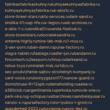
fabrikaofabrikaokuhny.ru
kuhnyaekuhnyaafabrika.ru
kuhnyaykuhnyayfabrika.ru
e-abis1c.ru
store-brawl-stars.ru
kts-services.ru
dark-sand.ru
sindika-01.ru
sp-life.ru
x-legion.ru
sib-archives.ru
e-abis-1-c.ru
sindika01.ru
venda-festival.ru
store-brawlstars.ru
dooraleksandria.ru
antenna-highly.ru
mine-lab-msk.ru
1-mus.ru
3-sex-porn.ru
ban-damn.ru
purse-factory.ru
viagra-tablet.ru
fasbags.ru
adler-jun.ru
bandamn.ru
fincontech.ru
3sexporn.ru
1mus.ru
darksand.ru
rebus-toys.ru
minelab-msk.ru
rtdco.ru
seo-prodvizhenie-sajtov-stroitelnyh-kompanij.ru
card-voice.ru
rulonnyygazon177.ru
snow-guard.ru
domizbrusa-9x12spb.ru
demaholding.ru
aalse.ru
a380club.ru
argentinamia.ru
perkoka.ru
movie-one.ru
perk-oka.ru
g-octopus.ru
sibarchives.ru
andreislyusar.ru
naruto-x.ru
pursefactory.ru
tor-lyubov-i-grom.ru
spayderhed-2022.ru
movieone.ru
evro-dez.ru