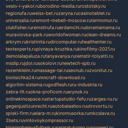
veslo-i-yakor.ru
borodino-media.ru
rostotsky.ru
regionufa.ru
weiss-bet.ru
zaryna.ru
casinotablet.ru
universalia.ru
remont-mebeli-moscow.ru
termomur.ru
clubfisher.ru
remstirufa.ru
erdamchi.ru
doramamama.ru
muraviovka-park.ru
worldofwoman.ru
clean-dreams.ru
arkrym.ru
kristinita.ru
dircomputer.ru
healthenter.ru
textexperts.ru
pivnaya-kruzhka.ru
kinofilmy-2021.ru
demolalapaluza.ru
tanyavanya.ru
remstir-tolyatti.ru
msdip.ru
jdol.ru
sokolovr.ru
newtech-spb.ru
rezemkleim.ru
massage-tai.ru
seonub.ru
zvonitut.ru
biolisichka24.ru
mncraft-download.ru
algoritm-sistema.ru
godflesh.ru
ru-industria.ru
zebra-tlt.ru
okna-proficom.ru
erynok.ru
onlinekinospace.ru
startupstudio-fefu.ru
zarges-ru.ru
gegenjustizunrecht.ru
autobalashov.ru
utrovortu.ru
spiski-firm.ru
elara-m.ru
kinomusorka.ru
mkcslava.ru
2bets.ru
vintovoykompressor.ru
birminghamvsfulham.ru
sarmat-komp.ru
pioneeri.ru