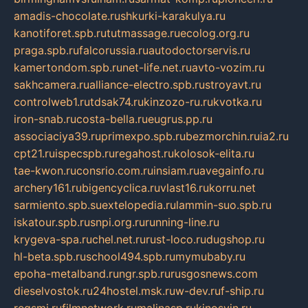
amadis-chocolate.ru
shkurki-karakulya.ru
kanotiforet.spb.ru
tutmassage.ru
ecolog.org.ru
praga.spb.ru
falcorussia.ru
autodoctorservis.ru
kamertondom.spb.ru
net-life.net.ru
avto-vozim.ru
sakhcamera.ru
alliance-electro.spb.ru
stroyavt.ru
controlweb1.ru
tdsak74.ru
kinzozo-ru.ru
kvotka.ru
iron-snab.ru
costa-bella.ru
eugrus.pp.ru
associaciya39.ru
primexpo.spb.ru
bezmorchin.ru
ia2.ru
cpt21.ru
ispecspb.ru
regahost.ru
kolosok-elita.ru
tae-kwon.ru
consrio.com.ru
insiam.ru
avegainfo.ru
archery161.ru
bigencyclica.ru
vlast16.ru
korru.net
sarmiento.spb.su
extelopedia.ru
lammin-suo.spb.ru
iskatour.spb.ru
snpi.org.ru
running-line.ru
krygeva-spa.ru
chel.net.ru
rust-loco.ru
dugshop.ru
hl-beta.spb.ru
school494.spb.ru
mymubaby.ru
epoha-metalband.ru
ngr.spb.ru
rusgosnews.com
dieselvostok.ru
24hostel.msk.ru
w-dev.ru
f-ship.ru