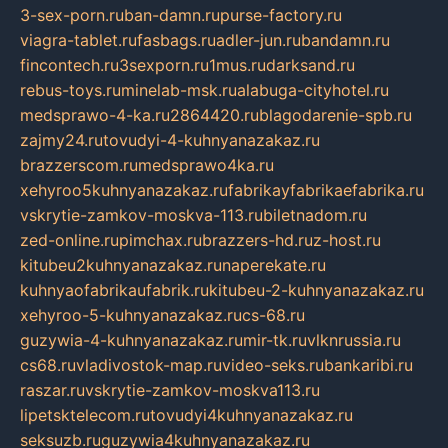
3-sex-porn.ru
ban-damn.ru
purse-factory.ru
viagra-tablet.ru
fasbags.ru
adler-jun.ru
bandamn.ru
fincontech.ru
3sexporn.ru
1mus.ru
darksand.ru
rebus-toys.ru
minelab-msk.ru
alabuga-cityhotel.ru
medsprawo-4-ka.ru
2864420.ru
blagodarenie-spb.ru
zajmy24.ru
tovudyi-4-kuhnyanazakaz.ru
brazzerscom.ru
medsprawo4ka.ru
xehyroo5kuhnyanazakaz.ru
fabrikayfabrikaefabrika.ru
vskrytie-zamkov-moskva-113.ru
biletnadom.ru
zed-online.ru
pimchax.ru
brazzers-hd.ru
z-host.ru
kitubeu2kuhnyanazakaz.ru
naperekate.ru
kuhnyaofabrikaufabrik.ru
kitubeu-2-kuhnyanazakaz.ru
xehyroo-5-kuhnyanazakaz.ru
cs-68.ru
guzywia-4-kuhnyanazakaz.ru
mir-tk.ru
vlknrussia.ru
cs68.ru
vladivostok-map.ru
video-seks.ru
bankaribi.ru
raszar.ru
vskrytie-zamkov-moskva113.ru
lipetsktelecom.ru
tovudyi4kuhnyanazakaz.ru
seksuzb.ru
guzywia4kuhnyanazakaz.ru