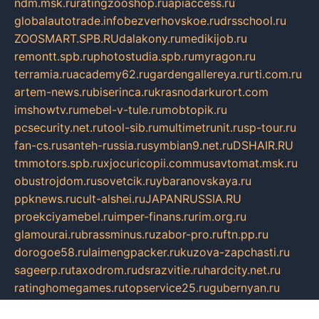
ndm.msk.ru
ratingzooshop.ru
apiaccess.ru
globalautotrade.info
bezverhovskoe.ru
drsschool.ru
ZOOSMART.SPB.RU
dalakony.ru
medikijob.ru
remontt.spb.ru
photostudia.spb.ru
myragon.ru
terramia.ru
academy62.ru
gardengallereya.ru
rti.com.ru
artem-news.ru
biserinca.ru
krasnodarkurort.com
imshowtv.ru
mebel-v-tule.ru
mobtopik.ru
pcsecurity.net.ru
tool-sib.ru
multimetrunit.ru
sp-tour.ru
fan-cs.ru
santeh-russia.ru
symbian9.net.ru
DSHAIR.RU
tmmotors.spb.ru
xjocuricopii.com
musavtomat.msk.ru
obustrojdom.ru
sovetcik.ru
ybaranovskaya.ru
ppknews.ru
cult-alshei.ru
JAPANRUSSIA.RU
proekciyamebel.ru
imper-finans.ru
rim.org.ru
glamourai.ru
brassminus.ru
zabor-pro.ru
ftn.pp.ru
dorogoe58.ru
laimengpacker.ru
kuzova-zapchasti.ru
sageerp.ru
taxodrom.ru
dsrazvitie.ru
hardcity.net.ru
ratinghomegames.ru
topservice25.ru
gubernyan.ru
gtglasslined.ru
ii4.ru
tssport.spb.ru
andorra24.com