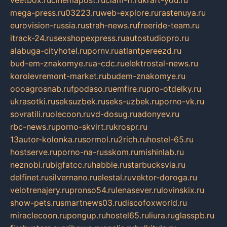
veetbox.ru
cinemapost.ru
ciam-fr.ru
kraft-you.ru
mega-press.ru
03223.ru
web-explore.ru
rastenuya.ru
eurovision-russia.ru
strah-news.ru
freeride-team.ru
itrack-24.ru
sexshopexpress.ru
autostudiopro.ru
alabuga-cityhotel.ru
pornv.ru
atlantpereezd.ru
bud-em-znakomye.ru
a-cdc.ru
elektrostal-news.ru
korolevremont-market.ru
budem-znakomye.ru
oooagrosnab.ru
fpodaso.ru
emfire.ru
pro-otdelky.ru
ukrasotki.ru
seksuzbek.ru
seks-uzbek.ru
porno-vk.ru
sovratili.ru
olecoon.ru
vd-dosug.ru
adonyev.ru
rbc-news.ru
porno-skvirt.ru
krospr.ru
13autor-kolonka.ru
sormol.ru
2rich.ru
hostel-65.ru
hostserve.ru
porno-na-russkom.ru
mishinlab.ru
neznobi.ru
bigfatcc.ru
habble.ru
starbucksvia.ru
delfinet.ru
silvernano.ru
elestal.ru
vektor-doroga.ru
velotrenajery.ru
pronso54.ru
lenasever.ru
lovinskix.ru
show-pets.ru
smartnews03.ru
discofoxworld.ru
miraclecoon.ru
pongup.ru
hostel65.ru
liura.ru
glasspb.ru