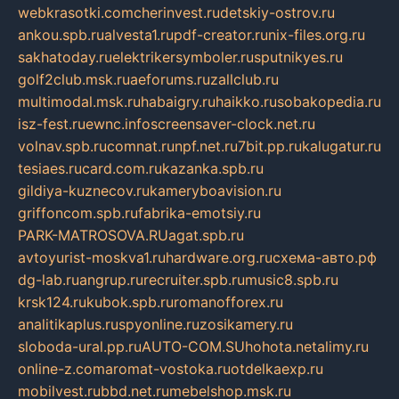
webkrasotki.com
cherinvest.ru
detskiy-ostrov.ru
ankou.spb.ru
alvesta1.ru
pdf-creator.ru
nix-files.org.ru
sakhatoday.ru
elektrikersymboler.ru
sputnikyes.ru
golf2club.msk.ru
aeforums.ru
zallclub.ru
multimodal.msk.ru
habaigry.ru
haikko.ru
sobakopedia.ru
isz-fest.ru
ewnc.info
screensaver-clock.net.ru
volnav.spb.ru
comnat.ru
npf.net.ru
7bit.pp.ru
kalugatur.ru
tesiaes.ru
card.com.ru
kazanka.spb.ru
gildiya-kuznecov.ru
kameryboavision.ru
griffoncom.spb.ru
fabrika-emotsiy.ru
PARK-MATROSOVA.RU
agat.spb.ru
avtoyurist-moskva1.ru
hardware.org.ru
схема-авто.рф
dg-lab.ru
angrup.ru
recruiter.spb.ru
music8.spb.ru
krsk124.ru
kubok.spb.ru
romanofforex.ru
analitikaplus.ru
spyonline.ru
zosikamery.ru
sloboda-ural.pp.ru
AUTO-COM.SU
hohota.net
alimy.ru
online-z.com
aromat-vostoka.ru
otdelkaexp.ru
mobilvest.ru
bbd.net.ru
mebelshop.msk.ru