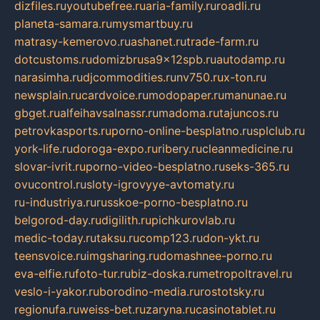
dizfiles.ru
youtubefree.ru
aria-family.ru
roadli.ru
planeta-samara.ru
mysmartbuy.ru
matrasy-kemerovo.ru
ashanet.ru
trade-farm.ru
dotcustoms.ru
domizbrusa9x12spb.ru
autodamp.ru
narasimha.ru
djcommodities.ru
nv750.ru
x-ton.ru
newsplain.ru
cardvoice.ru
modopaper.ru
manunae.ru
gbget.ru
alfeihavsalnassr.ru
madoma.ru
tajuncos.ru
petrovkasports.ru
porno-online-besplatno.ru
splclub.ru
york-life.ru
doroga-expo.ru
ribery.ru
cleanmedicine.ru
slovar-ivrit.ru
porno-video-besplatno.ru
seks-365.ru
ovucontrol.ru
sloty-igrovyye-avtomaty.ru
ru-industriya.ru
russkoe-porno-besplatno.ru
belgorod-day.ru
digilith.ru
pichkurovlab.ru
medic-today.ru
taksu.ru
comp123.ru
don-ykt.ru
teensvoice.ru
imgsharing.ru
domashnee-porno.ru
eva-elfie.ru
foto-tur.ru
biz-doska.ru
metropoltravel.ru
veslo-i-yakor.ru
borodino-media.ru
rostotsky.ru
regionufa.ru
weiss-bet.ru
zaryna.ru
casinotablet.ru