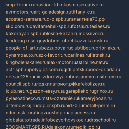
smp-forum.ru
bastion-td.ru
kosmoscreative.ru
avrmotors.ru
art-galadesign.ru
tiffany-c.ru
ecostep-samara.ru
d-p.spb.ru
галактика73.рф
sko.com.ru
davitamebel-spb.ru
fotsis.ru
tesiaes.ru
kokoroyari.spb.ru
blesna-kazan.ru
mossilver.ru
lenderoq.ru
sergeydobrin.ru
tochkazvuka.msk.ru
people-of-art.ru
bezzubova.ru
clubtibet.ru
orior-aks.ru
dynamoauto.ru
szk-favorit.ru
carlines.ru
flatnsk.ru
kingbolenskaner.ru
alex-motor.ru
astroline.net.ru
act1.spb.ru
polyglot.com.ru
gidlipetsk.ru
ooo-driada.ru
detsad125.ru
mir-zdoroviya.ru
bruslanovo.ru
siterem.ru
council.spb.ru
лодкипатриот.рф
kafekolizey.ru
iclub.net.ru
gazon-easy.ru
sugarepilekb.ru
grinox.ru
pylesostineco.ru
msts-ozarenie.ru
kameryjooan.ru
artemovskij.ru
dopler.spb.ru
aid70.ru
metall-perm.ru
ndm.msk.ru
ratingzooshop.ru
apiaccess.ru
globalautotrade.info
bezverhovskoe.ru
drsschool.ru
ZOOSMART.SPB.RU
dalakony.ru
medikijob.ru