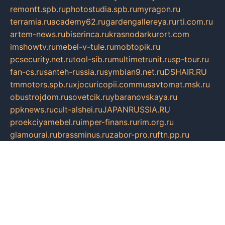
remontt.spb.ru
photostudia.spb.ru
myragon.ru
terramia.ru
academy62.ru
gardengallereya.ru
rti.com.ru
artem-news.ru
biserinca.ru
krasnodarkurort.com
imshowtv.ru
mebel-v-tule.ru
mobtopik.ru
pcsecurity.net.ru
tool-sib.ru
multimetrunit.ru
sp-tour.ru
fan-cs.ru
santeh-russia.ru
symbian9.net.ru
DSHAIR.RU
tmmotors.spb.ru
xjocuricopii.com
musavtomat.msk.ru
obustrojdom.ru
sovetcik.ru
ybaranovskaya.ru
ppknews.ru
cult-alshei.ru
JAPANRUSSIA.RU
proekciyamebel.ru
imper-finans.ru
rim.org.ru
glamourai.ru
brassminus.ru
zabor-pro.ru
ftn.pp.ru
dorogoe58.ru
laimengpacker.ru
kuzova-zapchasti.ru
sageerp.ru
taxodrom.ru
dsrazvitie.ru
hardcity.net.ru
ratinghomegames.ru
topservice25.ru
gubernyan.ru
gtglasslined.ru
ii4.ru
tssport.spb.ru
andorra24.com
blackwallstreet.ru
oboimos.ru
optim-doors.com.ru
ikuch.ru
nycr.org.ru
npa21.ru
vremya-ch.spb.ru
desert000.ru
ivtorgi.ru
ifiori.ru
catalog-statei.ru