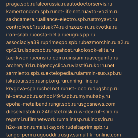
praga.spb.ru
falcorussia.ru
autodoctorservis.ru
kamertondom.spb.ru
net-life.net.ru
avto-vozim.ru
sakhcamera.ru
alliance-electro.spb.ru
stroyavt.ru
controlweb1.ru
tdsak74.ru
kinzozo-ru.ru
kvotka.ru
iron-snab.ru
costa-bella.ru
eugrus.pp.ru
associaciya39.ru
primexpo.spb.ru
bezmorchin.ru
ia2.ru
cpt21.ru
ispecspb.ru
regahost.ru
kolosok-elita.ru
tae-kwon.ru
consrio.com.ru
insiam.ru
avegainfo.ru
archery161.ru
bigencyclica.ru
vlast16.ru
korru.net
sarmiento.spb.su
extelopedia.ru
lammin-suo.spb.ru
iskatour.spb.ru
snpi.org.ru
running-line.ru
krygeva-spa.ru
chel.net.ru
rust-loco.ru
dugshop.ru
hl-beta.spb.ru
school494.spb.ru
mymubaby.ru
epoha-metalband.ru
ngr.spb.ru
rusgosnews.com
dieselvostok.ru
24hostel.msk.ru
w-dev.ru
f-ship.ru
regsmi.ru
filmnetwork.ru
malinasp.ru
kinosvin.ru
h2o-salon.ru
malutkayork.ru
deltaprim.spb.ru
tango-perm.ru
gooddir.ru
sgv.su
multiki-online.com