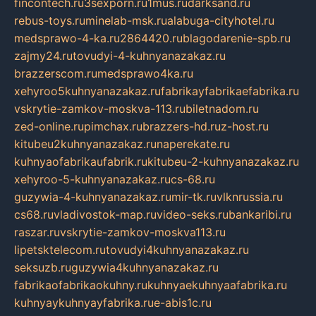
fincontech.ru
3sexporn.ru
1mus.ru
darksand.ru
rebus-toys.ru
minelab-msk.ru
alabuga-cityhotel.ru
medsprawo-4-ka.ru
2864420.ru
blagodarenie-spb.ru
zajmy24.ru
tovudyi-4-kuhnyanazakaz.ru
brazzerscom.ru
medsprawo4ka.ru
xehyroo5kuhnyanazakaz.ru
fabrikayfabrikaefabrika.ru
vskrytie-zamkov-moskva-113.ru
biletnadom.ru
zed-online.ru
pimchax.ru
brazzers-hd.ru
z-host.ru
kitubeu2kuhnyanazakaz.ru
naperekate.ru
kuhnyaofabrikaufabrik.ru
kitubeu-2-kuhnyanazakaz.ru
xehyroo-5-kuhnyanazakaz.ru
cs-68.ru
guzywia-4-kuhnyanazakaz.ru
mir-tk.ru
vlknrussia.ru
cs68.ru
vladivostok-map.ru
video-seks.ru
bankaribi.ru
raszar.ru
vskrytie-zamkov-moskva113.ru
lipetsktelecom.ru
tovudyi4kuhnyanazakaz.ru
seksuzb.ru
guzywia4kuhnyanazakaz.ru
fabrikaofabrikaokuhny.ru
kuhnyaekuhnyaafabrika.ru
kuhnyaykuhnyayfabrika.ru
e-abis1c.ru