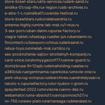
store-brawl-stars.ru
kts-services.ru
dark-sand.ru
sindika-01.ru
sp-life.ru
x-legion.ru
sib-archives.ru
e-abis-1-c.ru
sindika01.ru
venda-festival.ru
store-brawlstars.ru
dooraleksandria.ru
antenna-highly.ru
mine-lab-msk.ru
1-mus.ru
3-sex-porn.ru
ban-damn.ru
purse-factory.ru
viagra-tablet.ru
fasbags.ru
adler-jun.ru
bandamn.ru
fincontech.ru
3sexporn.ru
1mus.ru
darksand.ru
rebus-toys.ru
minelab-msk.ru
rtdco.ru
seo-prodvizhenie-sajtov-stroitelnyh-kompanij.ru
card-voice.ru
rulonnyygazon177.ru
snow-guard.ru
domizbrusa-9x12spb.ru
demaholding.ru
aalse.ru
a380club.ru
argentinamia.ru
perkoka.ru
movie-one.ru
perk-oka.ru
g-octopus.ru
sibarchives.ru
andreislyusar.ru
naruto-x.ru
pursefactory.ru
tor-lyubov-i-grom.ru
spayderhed-2022.ru
movieone.ru
evro-dez.ru
webamator.ru
ma-absolut1.ru
avtopomosch27.ru
nv-750.ru
news-plain.ru
nertansaga.ru
delanalad.ru