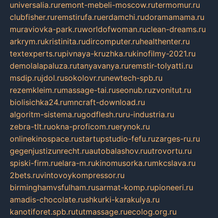
universalia.ru
remont-mebeli-moscow.ru
termomur.ru
clubfisher.ru
remstirufa.ru
erdamchi.ru
doramamama.ru
muraviovka-park.ru
worldofwoman.ru
clean-dreams.ru
arkrym.ru
kristinita.ru
dircomputer.ru
healthenter.ru
textexperts.ru
pivnaya-kruzhka.ru
kinofilmy-2021.ru
demolalapaluza.ru
tanyavanya.ru
remstir-tolyatti.ru
msdip.ru
jdol.ru
sokolovr.ru
newtech-spb.ru
rezemkleim.ru
massage-tai.ru
seonub.ru
zvonitut.ru
biolisichka24.ru
mncraft-download.ru
algoritm-sistema.ru
godflesh.ru
ru-industria.ru
zebra-tlt.ru
okna-proficom.ru
erynok.ru
onlinekinospace.ru
startupstudio-fefu.ru
zarges-ru.ru
gegenjustizunrecht.ru
autobalashov.ru
utrovortu.ru
spiski-firm.ru
elara-m.ru
kinomusorka.ru
mkcslava.ru
2bets.ru
vintovoykompressor.ru
birminghamvsfulham.ru
sarmat-komp.ru
pioneeri.ru
amadis-chocolate.ru
shkurki-karakulya.ru
kanotiforet.spb.ru
tutmassage.ru
ecolog.org.ru