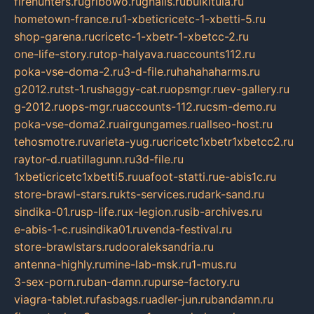
firehunters.ru
gribowo.ru
gnalis.ru
bulkitula.ru
hometown-france.ru
1-xbeticricetc-1-xbetti-5.ru
shop-garena.ru
cricetc-1-xbetr-1-xbetcc-2.ru
one-life-story.ru
top-halyava.ru
accounts112.ru
poka-vse-doma-2.ru
3-d-file.ru
hahahaharms.ru
g2012.ru
tst-1.ru
shaggy-cat.ru
opsmgr.ru
ev-gallery.ru
g-2012.ru
ops-mgr.ru
accounts-112.ru
csm-demo.ru
poka-vse-doma2.ru
airgungames.ru
allseo-host.ru
tehosmotre.ru
varieta-yug.ru
cricetc1xbetr1xbetcc2.ru
raytor-d.ru
atillagunn.ru
3d-file.ru
1xbeticricetc1xbetti5.ru
uafoot-statti.ru
e-abis1c.ru
store-brawl-stars.ru
kts-services.ru
dark-sand.ru
sindika-01.ru
sp-life.ru
x-legion.ru
sib-archives.ru
e-abis-1-c.ru
sindika01.ru
venda-festival.ru
store-brawlstars.ru
dooraleksandria.ru
antenna-highly.ru
mine-lab-msk.ru
1-mus.ru
3-sex-porn.ru
ban-damn.ru
purse-factory.ru
viagra-tablet.ru
fasbags.ru
adler-jun.ru
bandamn.ru