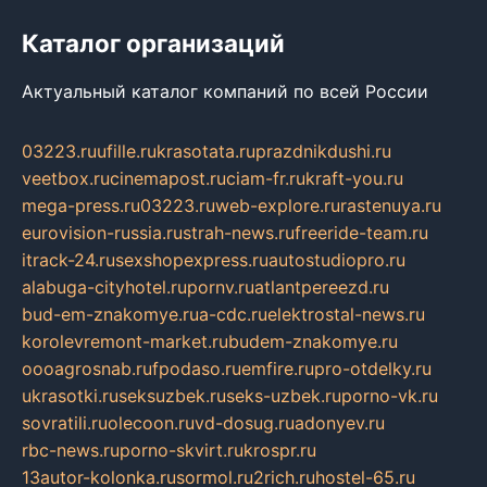
Каталог организаций
Актуальный каталог компаний по всей России
03223.ru
ufille.ru
krasotata.ru
prazdnikdushi.ru
veetbox.ru
cinemapost.ru
ciam-fr.ru
kraft-you.ru
mega-press.ru
03223.ru
web-explore.ru
rastenuya.ru
eurovision-russia.ru
strah-news.ru
freeride-team.ru
itrack-24.ru
sexshopexpress.ru
autostudiopro.ru
alabuga-cityhotel.ru
pornv.ru
atlantpereezd.ru
bud-em-znakomye.ru
a-cdc.ru
elektrostal-news.ru
korolevremont-market.ru
budem-znakomye.ru
oooagrosnab.ru
fpodaso.ru
emfire.ru
pro-otdelky.ru
ukrasotki.ru
seksuzbek.ru
seks-uzbek.ru
porno-vk.ru
sovratili.ru
olecoon.ru
vd-dosug.ru
adonyev.ru
rbc-news.ru
porno-skvirt.ru
krospr.ru
13autor-kolonka.ru
sormol.ru
2rich.ru
hostel-65.ru