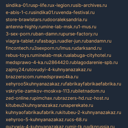
sindika-01.ru
sp-life.ru
x-legion.ru
sib-archives.ru
e-abis-1-c.ru
sindika01.ru
venda-festival.ru
store-brawlstars.ru
dooraleksandria.ru
antenna-highly.ru
mine-lab-msk.ru
1-mus.ru
3-sex-porn.ru
ban-damn.ru
purse-factory.ru
viagra-tablet.ru
fasbags.ru
adler-jun.ru
bandamn.ru
fincontech.ru
3sexporn.ru
1mus.ru
darksand.ru
rebus-toys.ru
minelab-msk.ru
alabuga-cityhotel.ru
medsprawo-4-ka.ru
2864420.ru
blagodarenie-spb.ru
zajmy24.ru
tovudyi-4-kuhnyanazakaz.ru
brazzerscom.ru
medsprawo4ka.ru
xehyroo5kuhnyanazakaz.ru
fabrikayfabrikaefabrika.ru
vskrytie-zamkov-moskva-113.ru
biletnadom.ru
zed-online.ru
pimchax.ru
brazzers-hd.ru
z-host.ru
kitubeu2kuhnyanazakaz.ru
naperekate.ru
kuhnyaofabrikaufabrik.ru
kitubeu-2-kuhnyanazakaz.ru
xehyroo-5-kuhnyanazakaz.ru
cs-68.ru
guzywia-4-kuhnyanazakaz.ru
mir-tk.ru
vlknrussia.ru