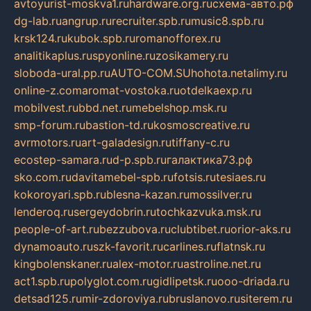
avtoyurist-moskva1.ru
hardware.org.ru
схема-авто.рф
dg-lab.ru
angrup.ru
recruiter.spb.ru
music8.spb.ru
krsk124.ru
kubok.spb.ru
romanofforex.ru
analitikaplus.ru
spyonline.ru
zosikamery.ru
sloboda-ural.pp.ru
AUTO-COM.SU
hohota.net
alimy.ru
online-z.com
aromat-vostoka.ru
otdelkaexp.ru
mobilvest.ru
bbd.net.ru
mebelshop.msk.ru
smp-forum.ru
bastion-td.ru
kosmoscreative.ru
avrmotors.ru
art-galadesign.ru
tiffany-c.ru
ecostep-samara.ru
d-p.spb.ru
галактика73.рф
sko.com.ru
davitamebel-spb.ru
fotsis.ru
tesiaes.ru
kokoroyari.spb.ru
blesna-kazan.ru
mossilver.ru
lenderoq.ru
sergeydobrin.ru
tochkazvuka.msk.ru
people-of-art.ru
bezzubova.ru
clubtibet.ru
orior-aks.ru
dynamoauto.ru
szk-favorit.ru
carlines.ru
flatnsk.ru
kingbolenskaner.ru
alex-motor.ru
astroline.net.ru
act1.spb.ru
polyglot.com.ru
gidlipetsk.ru
ooo-driada.ru
detsad125.ru
mir-zdoroviya.ru
bruslanovo.ru
siterem.ru