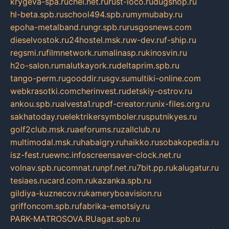
krygeva-spa.ru
chel.net.ru
rust-loco.ru
dugshop.ru
hl-beta.spb.ru
school494.spb.ru
mymubaby.ru
epoha-metalband.ru
ngr.spb.ru
rusgosnews.com
dieselvostok.ru
24hostel.msk.ru
w-dev.ru
f-ship.ru
regsmi.ru
filmnetwork.ru
malinasp.ru
kinosvin.ru
h2o-salon.ru
malutkayork.ru
deltaprim.spb.ru
tango-perm.ru
gooddir.ru
sgv.su
multiki-online.com
webkrasotki.com
cherinvest.ru
detskiy-ostrov.ru
ankou.spb.ru
alvesta1.ru
pdf-creator.ru
nix-files.org.ru
sakhatoday.ru
elektrikersymboler.ru
sputnikyes.ru
golf2club.msk.ru
aeforums.ru
zallclub.ru
multimodal.msk.ru
habaigry.ru
haikko.ru
sobakopedia.ru
isz-fest.ru
ewnc.info
screensaver-clock.net.ru
volnav.spb.ru
comnat.ru
npf.net.ru
7bit.pp.ru
kalugatur.ru
tesiaes.ru
card.com.ru
kazanka.spb.ru
gildiya-kuznecov.ru
kameryboavision.ru
griffoncom.spb.ru
fabrika-emotsiy.ru
PARK-MATROSOVA.RU
agat.spb.ru