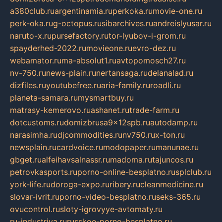
a380club.ru
argentinamia.ru
perkoka.ru
movie-one.ru
perk-oka.ru
g-octopus.ru
sibarchives.ru
andreislyusar.ru
naruto-x.ru
pursefactory.ru
tor-lyubov-i-grom.ru
spayderhed-2022.ru
movieone.ru
evro-dez.ru
webamator.ru
ma-absolut1.ru
avtopomosch27.ru
nv-750.ru
news-plain.ru
nertansaga.ru
delanalad.ru
dizfiles.ru
youtubefree.ru
aria-family.ru
roadli.ru
planeta-samara.ru
mysmartbuy.ru
matrasy-kemerovo.ru
ashanet.ru
trade-farm.ru
dotcustoms.ru
domizbrusa9x12spb.ru
autodamp.ru
narasimha.ru
djcommodities.ru
nv750.ru
x-ton.ru
newsplain.ru
cardvoice.ru
modopaper.ru
manunae.ru
gbget.ru
alfeihavsalnassr.ru
madoma.ru
tajuncos.ru
petrovkasports.ru
porno-online-besplatno.ru
splclub.ru
york-life.ru
doroga-expo.ru
ribery.ru
cleanmedicine.ru
slovar-ivrit.ru
porno-video-besplatno.ru
seks-365.ru
ovucontrol.ru
sloty-igrovyye-avtomaty.ru
ru-industriya.ru
russkoe-porno-besplatno.ru