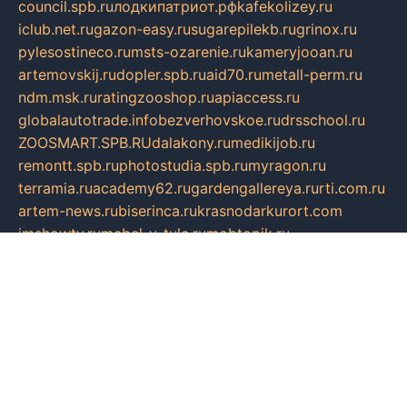
council.spb.ru
лодкипатриот.рф
kafekolizey.ru
iclub.net.ru
gazon-easy.ru
sugarepilekb.ru
grinox.ru
pylesostineco.ru
msts-ozarenie.ru
kameryjooan.ru
artemovskij.ru
dopler.spb.ru
aid70.ru
metall-perm.ru
ndm.msk.ru
ratingzooshop.ru
apiaccess.ru
globalautotrade.info
bezverhovskoe.ru
drsschool.ru
ZOOSMART.SPB.RU
dalakony.ru
medikijob.ru
remontt.spb.ru
photostudia.spb.ru
myragon.ru
terramia.ru
academy62.ru
gardengallereya.ru
rti.com.ru
artem-news.ru
biserinca.ru
krasnodarkurort.com
imshowtv.ru
mebel-v-tule.ru
mobtopik.ru
pcsecurity.net.ru
tool-sib.ru
multimetrunit.ru
sp-tour.ru
fan-cs.ru
santeh-russia.ru
symbian9.net.ru
DSHAIR.RU
tmmotors.spb.ru
xjocuricopii.com
musavtomat.msk.ru
obustrojdom.ru
sovetcik.ru
ybaranovskaya.ru
ppknews.ru
cult-alshei.ru
JAPANRUSSIA.RU
proekciyamebel.ru
imper-finans.ru
rim.org.ru
glamourai.ru
brassminus.ru
zabor-pro.ru
ftn.pp.ru