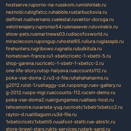
hostserve.ru
porno-na-russkom.ru
mishinlab.ru
neznobi.ru
bigfatcc.ru
habble.ru
starbucksvia.ru
delfinet.ru
silvernano.ru
elestal.ru
vektor-doroga.ru
velotrenajery.ru
pronso54.ru
lenasever.ru
lovinskix.ru
show-pets.ru
smartnews03.ru
discofoxworld.ru
miraclecoon.ru
pongup.ru
hostel65.ru
liura.ru
glasspb.ru
firehunters.ru
gribowo.ru
gnalis.ru
bulkitula.ru
hometown-france.ru
1-xbeticricetc-1-xbetti-5.ru
shop-garena.ru
cricetc-1-xbetr-1-xbetcc-2.ru
one-life-story.ru
top-halyava.ru
accounts112.ru
poka-vse-doma-2.ru
3-d-file.ru
hahahaharms.ru
g2012.ru
tst-1.ru
shaggy-cat.ru
opsmgr.ru
ev-gallery.ru
g-2012.ru
ops-mgr.ru
accounts-112.ru
csm-demo.ru
poka-vse-doma2.ru
airgungames.ru
allseo-host.ru
tehosmotre.ru
varieta-yug.ru
cricetc1xbetr1xbetcc2.ru
raytor-d.ru
atillagunn.ru
3d-file.ru
1xbeticricetc1xbetti5.ru
uafoot-statti.ru
e-abis1c.ru
store-brawl-stars.ru
kts-services.ru
dark-sand.ru