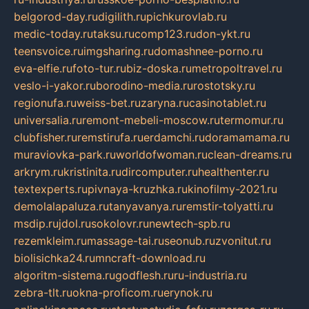
belgorod-day.ru
digilith.ru
pichkurovlab.ru
medic-today.ru
taksu.ru
comp123.ru
don-ykt.ru
teensvoice.ru
imgsharing.ru
domashnee-porno.ru
eva-elfie.ru
foto-tur.ru
biz-doska.ru
metropoltravel.ru
veslo-i-yakor.ru
borodino-media.ru
rostotsky.ru
regionufa.ru
weiss-bet.ru
zaryna.ru
casinotablet.ru
universalia.ru
remont-mebeli-moscow.ru
termomur.ru
clubfisher.ru
remstirufa.ru
erdamchi.ru
doramamama.ru
muraviovka-park.ru
worldofwoman.ru
clean-dreams.ru
arkrym.ru
kristinita.ru
dircomputer.ru
healthenter.ru
textexperts.ru
pivnaya-kruzhka.ru
kinofilmy-2021.ru
demolalapaluza.ru
tanyavanya.ru
remstir-tolyatti.ru
msdip.ru
jdol.ru
sokolovr.ru
newtech-spb.ru
rezemkleim.ru
massage-tai.ru
seonub.ru
zvonitut.ru
biolisichka24.ru
mncraft-download.ru
algoritm-sistema.ru
godflesh.ru
ru-industria.ru
zebra-tlt.ru
okna-proficom.ru
erynok.ru