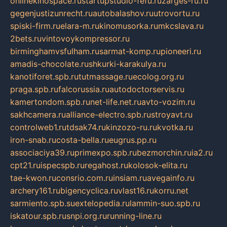
onlinekinospace.ru
startupstudio-fefu.ru
zarges-ru.ru
gegenjustizunrecht.ru
autobalashov.ru
utrovortu.ru
spiski-firm.ru
elara-m.ru
kinomusorka.ru
mkcslava.ru
2bets.ru
vintovoykompressor.ru
birminghamvsfulham.ru
sarmat-komp.ru
pioneeri.ru
amadis-chocolate.ru
shkurki-karakulya.ru
kanotiforet.spb.ru
tutmassage.ru
ecolog.org.ru
praga.spb.ru
falcorussia.ru
autodoctorservis.ru
kamertondom.spb.ru
net-life.net.ru
avto-vozim.ru
sakhcamera.ru
alliance-electro.spb.ru
stroyavt.ru
controlweb1.ru
tdsak74.ru
kinzozo-ru.ru
kvotka.ru
iron-snab.ru
costa-bella.ru
eugrus.pp.ru
associaciya39.ru
primexpo.spb.ru
bezmorchin.ru
ia2.ru
cpt21.ru
ispecspb.ru
regahost.ru
kolosok-elita.ru
tae-kwon.ru
consrio.com.ru
insiam.ru
avegainfo.ru
archery161.ru
bigencyclica.ru
vlast16.ru
korru.net
sarmiento.spb.su
extelopedia.ru
lammin-suo.spb.ru
iskatour.spb.ru
snpi.org.ru
running-line.ru