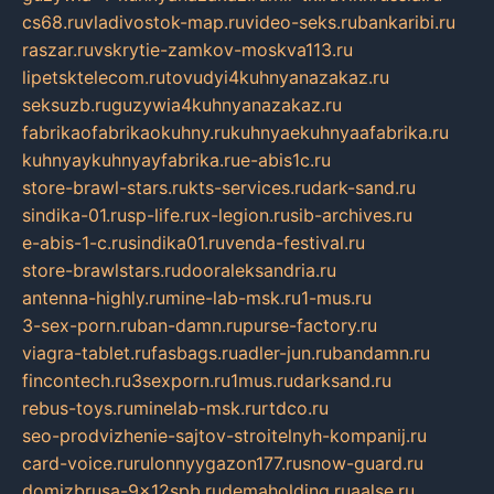
cs68.ru
vladivostok-map.ru
video-seks.ru
bankaribi.ru
raszar.ru
vskrytie-zamkov-moskva113.ru
lipetsktelecom.ru
tovudyi4kuhnyanazakaz.ru
seksuzb.ru
guzywia4kuhnyanazakaz.ru
fabrikaofabrikaokuhny.ru
kuhnyaekuhnyaafabrika.ru
kuhnyaykuhnyayfabrika.ru
e-abis1c.ru
store-brawl-stars.ru
kts-services.ru
dark-sand.ru
sindika-01.ru
sp-life.ru
x-legion.ru
sib-archives.ru
e-abis-1-c.ru
sindika01.ru
venda-festival.ru
store-brawlstars.ru
dooraleksandria.ru
antenna-highly.ru
mine-lab-msk.ru
1-mus.ru
3-sex-porn.ru
ban-damn.ru
purse-factory.ru
viagra-tablet.ru
fasbags.ru
adler-jun.ru
bandamn.ru
fincontech.ru
3sexporn.ru
1mus.ru
darksand.ru
rebus-toys.ru
minelab-msk.ru
rtdco.ru
seo-prodvizhenie-sajtov-stroitelnyh-kompanij.ru
card-voice.ru
rulonnyygazon177.ru
snow-guard.ru
domizbrusa-9x12spb.ru
demaholding.ru
aalse.ru