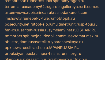
remontt.spb.ru
photostudia.spb.ru
myragon.ru
terramia.ru
academy62.ru
gardengallereya.ru
rti.com.ru
artem-news.ru
biserinca.ru
krasnodarkurort.com
imshowtv.ru
mebel-v-tule.ru
mobtopik.ru
pcsecurity.net.ru
tool-sib.ru
multimetrunit.ru
sp-tour.ru
fan-cs.ru
santeh-russia.ru
symbian9.net.ru
DSHAIR.RU
tmmotors.spb.ru
xjocuricopii.com
musavtomat.msk.ru
obustrojdom.ru
sovetcik.ru
ybaranovskaya.ru
ppknews.ru
cult-alshei.ru
JAPANRUSSIA.RU
proekciyamebel.ru
imper-finans.ru
rim.org.ru
glamourai.ru
brassminus.ru
zabor-pro.ru
ftn.pp.ru
dorogoe58.ru
laimengpacker.ru
kuzova-zapchasti.ru
sageerp.ru
taxodrom.ru
dsrazvitie.ru
hardcity.net.ru
ratinghomegames.ru
topservice25.ru
gubernyan.ru
gtglasslined.ru
ii4.ru
tssport.spb.ru
andorra24.com
blackwallstreet.ru
oboimos.ru
optim-doors.com.ru
ikuch.ru
nycr.org.ru
npa21.ru
vremya-ch.spb.ru
desert000.ru
ivtorgi.ru
ifiori.ru
catalog-statei.ru