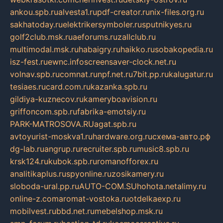
ankou.spb.ru
alvesta1.ru
pdf-creator.ru
nix-files.org.ru
sakhatoday.ru
elektrikersymboler.ru
sputnikyes.ru
golf2club.msk.ru
aeforums.ru
zallclub.ru
multimodal.msk.ru
habaigry.ru
haikko.ru
sobakopedia.ru
isz-fest.ru
ewnc.info
screensaver-clock.net.ru
volnav.spb.ru
comnat.ru
npf.net.ru
7bit.pp.ru
kalugatur.ru
tesiaes.ru
card.com.ru
kazanka.spb.ru
gildiya-kuznecov.ru
kameryboavision.ru
griffoncom.spb.ru
fabrika-emotsiy.ru
PARK-MATROSOVA.RU
agat.spb.ru
avtoyurist-moskva1.ru
hardware.org.ru
схема-авто.рф
dg-lab.ru
angrup.ru
recruiter.spb.ru
music8.spb.ru
krsk124.ru
kubok.spb.ru
romanofforex.ru
analitikaplus.ru
spyonline.ru
zosikamery.ru
sloboda-ural.pp.ru
AUTO-COM.SU
hohota.net
alimy.ru
online-z.com
aromat-vostoka.ru
otdelkaexp.ru
mobilvest.ru
bbd.net.ru
mebelshop.msk.ru