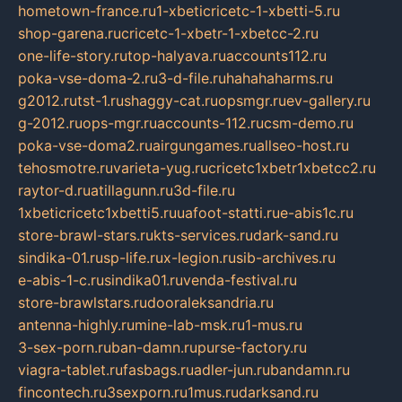
hometown-france.ru
1-xbeticricetc-1-xbetti-5.ru
shop-garena.ru
cricetc-1-xbetr-1-xbetcc-2.ru
one-life-story.ru
top-halyava.ru
accounts112.ru
poka-vse-doma-2.ru
3-d-file.ru
hahahaharms.ru
g2012.ru
tst-1.ru
shaggy-cat.ru
opsmgr.ru
ev-gallery.ru
g-2012.ru
ops-mgr.ru
accounts-112.ru
csm-demo.ru
poka-vse-doma2.ru
airgungames.ru
allseo-host.ru
tehosmotre.ru
varieta-yug.ru
cricetc1xbetr1xbetcc2.ru
raytor-d.ru
atillagunn.ru
3d-file.ru
1xbeticricetc1xbetti5.ru
uafoot-statti.ru
e-abis1c.ru
store-brawl-stars.ru
kts-services.ru
dark-sand.ru
sindika-01.ru
sp-life.ru
x-legion.ru
sib-archives.ru
e-abis-1-c.ru
sindika01.ru
venda-festival.ru
store-brawlstars.ru
dooraleksandria.ru
antenna-highly.ru
mine-lab-msk.ru
1-mus.ru
3-sex-porn.ru
ban-damn.ru
purse-factory.ru
viagra-tablet.ru
fasbags.ru
adler-jun.ru
bandamn.ru
fincontech.ru
3sexporn.ru
1mus.ru
darksand.ru