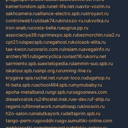
kamertondom.spb.ru
net-life.net.ru
avto-vozim.ru
sakhcamera.ru
alliance-electro.spb.ru
stroyavt.ru
controlweb1.ru
tdsak74.ru
kinzozo-ru.ru
kvotka.ru
iron-snab.ru
costa-bella.ru
eugrus.pp.ru
associaciya39.ru
primexpo.spb.ru
bezmorchin.ru
ia2.ru
cpt21.ru
ispecspb.ru
regahost.ru
kolosok-elita.ru
tae-kwon.ru
consrio.com.ru
insiam.ru
avegainfo.ru
archery161.ru
bigencyclica.ru
vlast16.ru
korru.net
sarmiento.spb.su
extelopedia.ru
lammin-suo.spb.ru
iskatour.spb.ru
snpi.org.ru
running-line.ru
krygeva-spa.ru
chel.net.ru
rust-loco.ru
dugshop.ru
hl-beta.spb.ru
school494.spb.ru
mymubaby.ru
epoha-metalband.ru
ngr.spb.ru
rusgosnews.com
dieselvostok.ru
24hostel.msk.ru
w-dev.ru
f-ship.ru
regsmi.ru
filmnetwork.ru
malinasp.ru
kinosvin.ru
h2o-salon.ru
malutkayork.ru
deltaprim.spb.ru
tango-perm.ru
gooddir.ru
sgv.su
multiki-online.com
webkrasotki.com
cherinvest.ru
detskiy-ostrov.ru