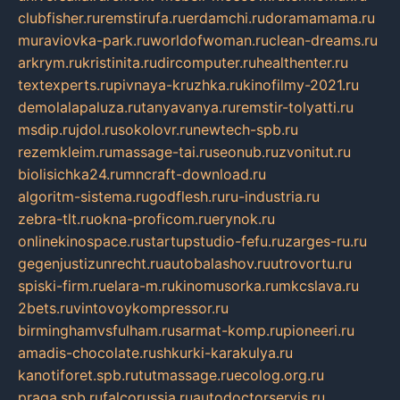
clubfisher.ru
remstirufa.ru
erdamchi.ru
doramamama.ru
muraviovka-park.ru
worldofwoman.ru
clean-dreams.ru
arkrym.ru
kristinita.ru
dircomputer.ru
healthenter.ru
textexperts.ru
pivnaya-kruzhka.ru
kinofilmy-2021.ru
demolalapaluza.ru
tanyavanya.ru
remstir-tolyatti.ru
msdip.ru
jdol.ru
sokolovr.ru
newtech-spb.ru
rezemkleim.ru
massage-tai.ru
seonub.ru
zvonitut.ru
biolisichka24.ru
mncraft-download.ru
algoritm-sistema.ru
godflesh.ru
ru-industria.ru
zebra-tlt.ru
okna-proficom.ru
erynok.ru
onlinekinospace.ru
startupstudio-fefu.ru
zarges-ru.ru
gegenjustizunrecht.ru
autobalashov.ru
utrovortu.ru
spiski-firm.ru
elara-m.ru
kinomusorka.ru
mkcslava.ru
2bets.ru
vintovoykompressor.ru
birminghamvsfulham.ru
sarmat-komp.ru
pioneeri.ru
amadis-chocolate.ru
shkurki-karakulya.ru
kanotiforet.spb.ru
tutmassage.ru
ecolog.org.ru
praga.spb.ru
falcorussia.ru
autodoctorservis.ru