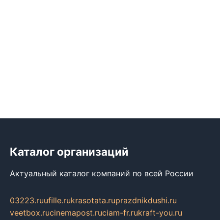
Каталог организаций
Актуальный каталог компаний по всей России
03223.ru
ufille.ru
krasotata.ru
prazdnikdushi.ru
veetbox.ru
cinemapost.ru
ciam-fr.ru
kraft-you.ru