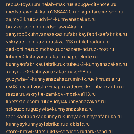
rebus-toys.ru
minelab-msk.ru
alabuga-cityhotel.ru
medsprawo-4-ka.ru
2864420.ru
blagodarenie-spb.ru
zajmy24.ru
tovudyi-4-kuhnyanazakaz.ru
brazzerscom.ru
medsprawo4ka.ru
xehyroo5kuhnyanazakaz.ru
fabrikayfabrikaefabrika.ru
vskrytie-zamkov-moskva-113.ru
biletnadom.ru
zed-online.ru
pimchax.ru
brazzers-hd.ru
z-host.ru
kitubeu2kuhnyanazakaz.ru
naperekate.ru
kuhnyaofabrikaufabrik.ru
kitubeu-2-kuhnyanazakaz.ru
xehyroo-5-kuhnyanazakaz.ru
cs-68.ru
guzywia-4-kuhnyanazakaz.ru
mir-tk.ru
vlknrussia.ru
cs68.ru
vladivostok-map.ru
video-seks.ru
bankaribi.ru
raszar.ru
vskrytie-zamkov-moskva113.ru
lipetsktelecom.ru
tovudyi4kuhnyanazakaz.ru
seksuzb.ru
guzywia4kuhnyanazakaz.ru
fabrikaofabrikaokuhny.ru
kuhnyaekuhnyaafabrika.ru
kuhnyaykuhnyayfabrika.ru
e-abis1c.ru
store-brawl-stars.ru
kts-services.ru
dark-sand.ru