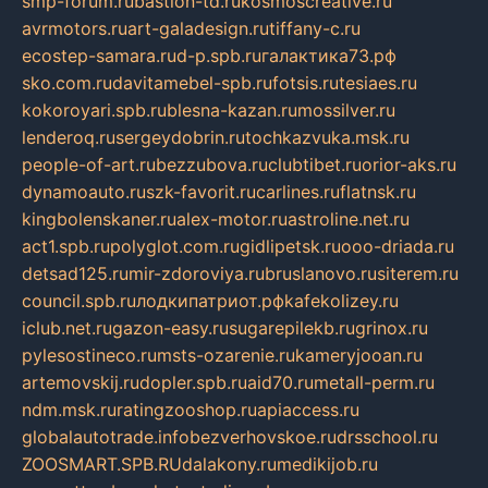
smp-forum.ru
bastion-td.ru
kosmoscreative.ru
avrmotors.ru
art-galadesign.ru
tiffany-c.ru
ecostep-samara.ru
d-p.spb.ru
галактика73.рф
sko.com.ru
davitamebel-spb.ru
fotsis.ru
tesiaes.ru
kokoroyari.spb.ru
blesna-kazan.ru
mossilver.ru
lenderoq.ru
sergeydobrin.ru
tochkazvuka.msk.ru
people-of-art.ru
bezzubova.ru
clubtibet.ru
orior-aks.ru
dynamoauto.ru
szk-favorit.ru
carlines.ru
flatnsk.ru
kingbolenskaner.ru
alex-motor.ru
astroline.net.ru
act1.spb.ru
polyglot.com.ru
gidlipetsk.ru
ooo-driada.ru
detsad125.ru
mir-zdoroviya.ru
bruslanovo.ru
siterem.ru
council.spb.ru
лодкипатриот.рф
kafekolizey.ru
iclub.net.ru
gazon-easy.ru
sugarepilekb.ru
grinox.ru
pylesostineco.ru
msts-ozarenie.ru
kameryjooan.ru
artemovskij.ru
dopler.spb.ru
aid70.ru
metall-perm.ru
ndm.msk.ru
ratingzooshop.ru
apiaccess.ru
globalautotrade.info
bezverhovskoe.ru
drsschool.ru
ZOOSMART.SPB.RU
dalakony.ru
medikijob.ru