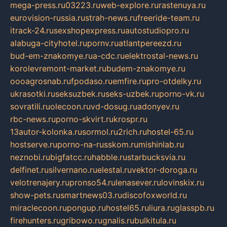
mega-press.ru
03223.ru
web-explore.ru
rastenuya.ru
eurovision-russia.ru
strah-news.ru
freeride-team.ru
itrack-24.ru
sexshopexpress.ru
autostudiopro.ru
alabuga-cityhotel.ru
pornv.ru
atlantpereezd.ru
bud-em-znakomye.ru
a-cdc.ru
elektrostal-news.ru
korolevremont-market.ru
budem-znakomye.ru
oooagrosnab.ru
fpodaso.ru
emfire.ru
pro-otdelky.ru
ukrasotki.ru
seksuzbek.ru
seks-uzbek.ru
porno-vk.ru
sovratili.ru
olecoon.ru
vd-dosug.ru
adonyev.ru
rbc-news.ru
porno-skvirt.ru
krospr.ru
13autor-kolonka.ru
sormol.ru
2rich.ru
hostel-65.ru
hostserve.ru
porno-na-russkom.ru
mishinlab.ru
neznobi.ru
bigfatcc.ru
habble.ru
starbucksvia.ru
delfinet.ru
silvernano.ru
elestal.ru
vektor-doroga.ru
velotrenajery.ru
pronso54.ru
lenasever.ru
lovinskix.ru
show-pets.ru
smartnews03.ru
discofoxworld.ru
miraclecoon.ru
pongup.ru
hostel65.ru
liura.ru
glasspb.ru
firehunters.ru
gribowo.ru
gnalis.ru
bulkitula.ru