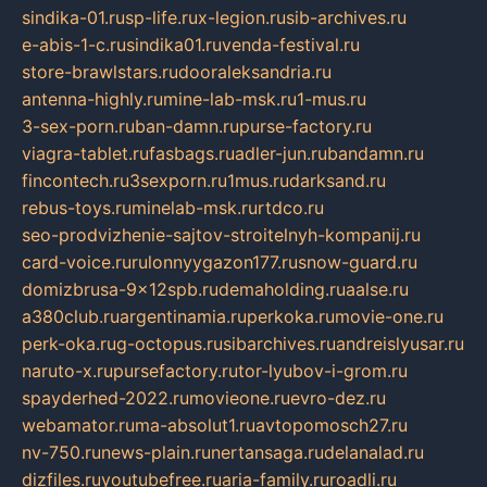
sindika-01.ru
sp-life.ru
x-legion.ru
sib-archives.ru
e-abis-1-c.ru
sindika01.ru
venda-festival.ru
store-brawlstars.ru
dooraleksandria.ru
antenna-highly.ru
mine-lab-msk.ru
1-mus.ru
3-sex-porn.ru
ban-damn.ru
purse-factory.ru
viagra-tablet.ru
fasbags.ru
adler-jun.ru
bandamn.ru
fincontech.ru
3sexporn.ru
1mus.ru
darksand.ru
rebus-toys.ru
minelab-msk.ru
rtdco.ru
seo-prodvizhenie-sajtov-stroitelnyh-kompanij.ru
card-voice.ru
rulonnyygazon177.ru
snow-guard.ru
domizbrusa-9x12spb.ru
demaholding.ru
aalse.ru
a380club.ru
argentinamia.ru
perkoka.ru
movie-one.ru
perk-oka.ru
g-octopus.ru
sibarchives.ru
andreislyusar.ru
naruto-x.ru
pursefactory.ru
tor-lyubov-i-grom.ru
spayderhed-2022.ru
movieone.ru
evro-dez.ru
webamator.ru
ma-absolut1.ru
avtopomosch27.ru
nv-750.ru
news-plain.ru
nertansaga.ru
delanalad.ru
dizfiles.ru
youtubefree.ru
aria-family.ru
roadli.ru