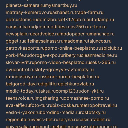
planeta-samara.ru
mysmartbuy.ru
matrasy-kemerovo.ru
ashanet.ru
trade-farm.ru
dotcustoms.ru
domizbrusa9x12spb.ru
autodamp.ru
narasimha.ru
djcommodities.ru
nv750.ru
x-ton.ru
newsplain.ru
cardvoice.ru
modopaper.ru
manunae.ru
gbget.ru
alfeihavsalnassr.ru
madoma.ru
tajuncos.ru
petrovkasports.ru
porno-online-besplatno.ru
splclub.ru
york-life.ru
doroga-expo.ru
ribery.ru
cleanmedicine.ru
slovar-ivrit.ru
porno-video-besplatno.ru
seks-365.ru
ovucontrol.ru
sloty-igrovyye-avtomaty.ru
ru-industriya.ru
russkoe-porno-besplatno.ru
belgorod-day.ru
digilith.ru
pichkurovlab.ru
medic-today.ru
taksu.ru
comp123.ru
don-ykt.ru
teensvoice.ru
imgsharing.ru
domashnee-porno.ru
eva-elfie.ru
foto-tur.ru
biz-doska.ru
metropoltravel.ru
veslo-i-yakor.ru
borodino-media.ru
rostotsky.ru
regionufa.ru
weiss-bet.ru
zaryna.ru
casinotablet.ru
universalia.ru
remont-mebeli-moscow.ru
termomur.ru